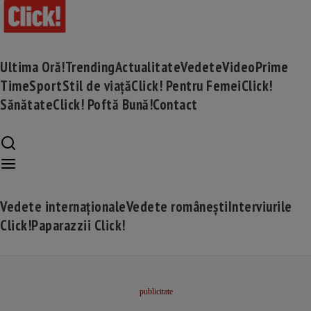
Ultima Oră!
Trending
Actualitate
Vedete
Video
Prime
Time
Sport
Stil de viață
Click! Pentru Femei
Click!
Sănătate
Click! Poftă Bună!
Contact
Vedete internaționale
Vedete românești
Interviurile
Click!
Paparazzii Click!