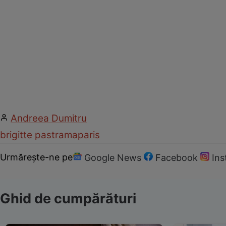
Andreea Dumitru
brigitte pastrama
paris
Urmărește-ne pe
Google News
Facebook
In
Ghid de cumpărături