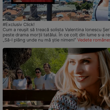
#Exclusiv Click!
Cum a reușit să treacă solista Valentina Ionescu Șe
peste drama morții tatălui. În ce colț din lume s-a re
„Să-l plâng unde nu mă știe nimeni”
Vedete româneș