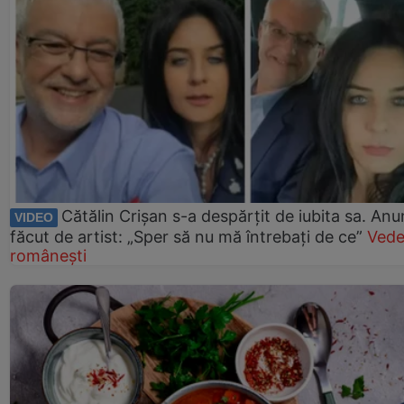
Cătălin Crișan s-a despărțit de iubita sa. Anu
VIDEO
făcut de artist: „Sper să nu mă întrebați de ce”
Vede
românești