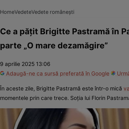
Home
Vedete
Vedete românești
Ce a pățit Brigitte Pastramă în P
parte „O mare dezamăgire”
9 aprilie 2025 13:06
Adaugă-ne ca sursă preferată în Google
Urmă
În aceste zile, Brigitte Pastramă este într-o mică
v
momentele prin care trece. Soția lui Florin Pastram