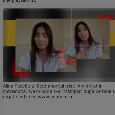
știe
playtech.ro
Alina Pușcău a făcut anunțul trist: 'Am intrat în
metastază.' Ce minune s-a întâmplat după ce fanii 
rugat pentru ea
www.cancan.ro