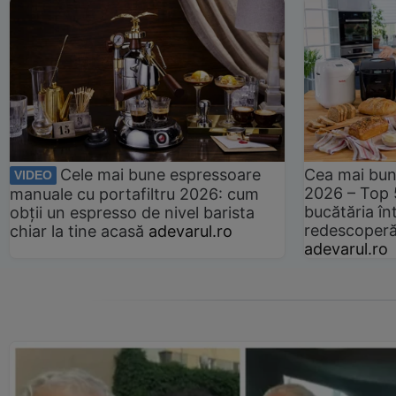
Cele mai bune espressoare
Cea mai bun
VIDEO
2026 – Top 
manuale cu portafiltru 2026: cum
bucătăria înt
obții un espresso de nivel barista
redescoperă 
chiar la tine acasă
adevarul.ro
adevarul.ro