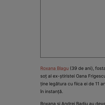
Roxana Blagu
(39 de ani), fosta
soț al ex-știristei Oana Frigesc
ține legătura cu fiica ei de 11 
în instanță.
Roxana și Andrei Badiu au deven