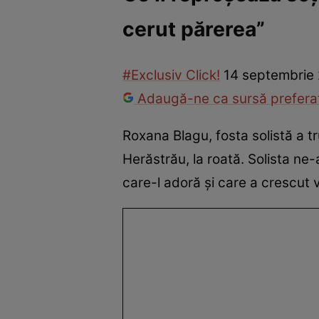
cerut părerea”
Vedete internaționale
Vedete românești
Interviurile Cli
#Exclusiv Click!
14 septembrie
Adaugă-ne ca sursă preferat
Roxana Blagu, fosta solistă a tru
Herăstrău, la roată. Solista ne-
care-l adoră și care a crescut 