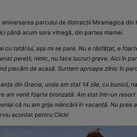
la aniversarea parcului de distracții Miramagica di
ici până acum sora vitregă, din partea mamei.
cu tatăl lui, așa mi se pare. Nu e răsfățat, e foart
enat pereții, nimic, nu face lucruri grave. Aici în pa
nd plecăm de acasă. Suntem aproape zilnic în parc,
ța din Grecia, unde am stat 14 zile, cu bunicii, nași
re am venit foarte bronzată. Am stat într-un resort
e genial că nu am grija mâncării în vacanță. Nu pre
rviu acordat pentru Click!