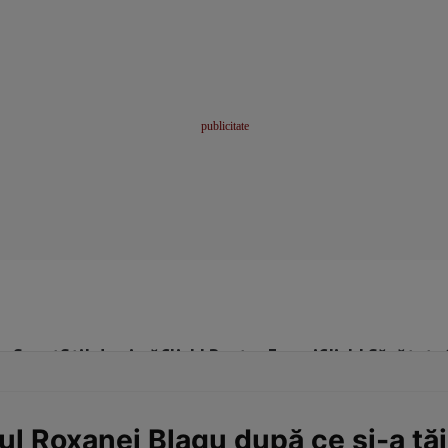
me
Sport
Stil de viață
Click! Pentru Femei
Click! Sănătate
ul Roxanei Blagu după ce și-a tăi