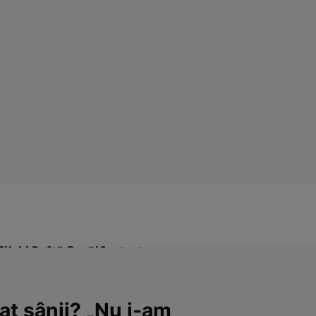
Click! Poftă Bună!
Contact
at sânii? „Nu i-am