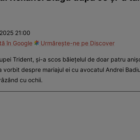
ck!
Paparazzii Click!
 2025 21:00
ă în Google
Urmărește-ne pe Discover
pei Trident, și-a scos băiețelul de doar patru anișor
a vorbit despre mariajul ei cu avocatul Andrei Badiu
vâzând cu ochii.