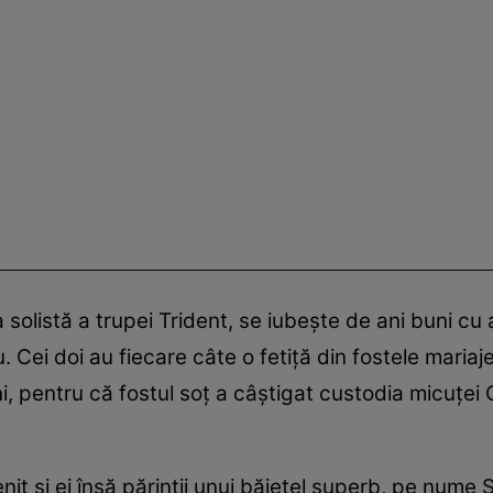
 solistă a trupei Trident, se iubește de ani buni cu
u. Cei doi au fiecare câte o fetiță din fostele mari
ani, pentru că fostul soț a câștigat custodia micuțe
it și ei însă părinții unui băiețel superb, pe num