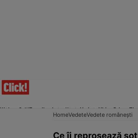
Ultima Oră!
Trending
Actualitate
Vedete
Video
Prime Ti
Home
Vedete
Vedete românești
Ce îi reproșează soț