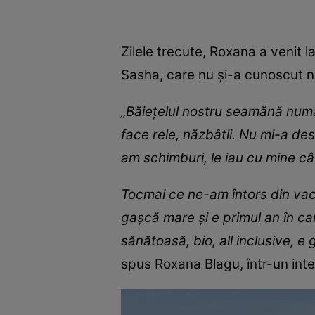
Zilele trecute, Roxana a venit 
Sasha, care nu și-a cunoscut n
„Băiețelul nostru seamănă numai 
face rele, năzbâtii. Nu mi-a des
am schimburi, le iau cu mine câ
Tocmai ce ne-am întors din vacan
gașcă mare și e primul an în ca
sănătoasă, bio, all inclusive, 
spus Roxana Blagu, într-un inte