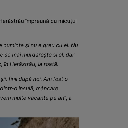
n Herăstrău împreună cu micuțul
e cuminte și nu e greu cu el. Nu
rc se mai murdărește și el, dar
 în Herăstrău, la roată.
i, finii după noi. Am fost o
 dintr-o insulă, mâncare
a avem multe vacanțe pe an
”, a