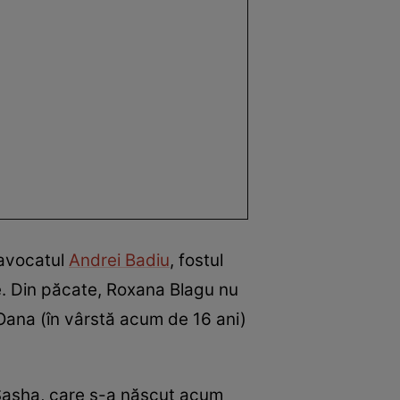
 avocatul
Andrei Badiu
, fostul
aje. Din păcate, Roxana Blagu nu
i Oana (în vârstă acum de 16 ani)
e Sasha, care s-a născut acum