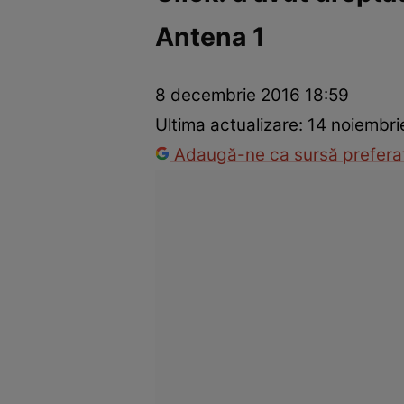
Antena 1
Vedete internaționale
Vedete românești
Interviurile Cli
8 decembrie 2016 18:59
Ultima actualizare:
14 noiembri
Adaugă-ne ca sursă preferat