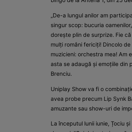
bingo de la Antena 1, din 25 de
„De-a lungul anilor am participa
singur scop: bucuria oamenilor,
dorește plin de surprize. Fie c
mulți români fericiți! Dincolo 
muzicieni: orchestra mea! Am em
asta se adaugă și emoțiile din 
Brenciu.
Uniplay Show va fi o combinație
avea probe precum Lip Synk Batt
amuzante sau show-uri de impo
La începutul lunii iunie, Țociu