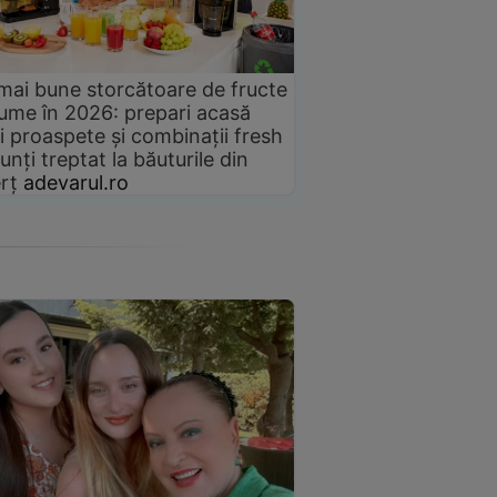
mai bune storcătoare de fructe
gume în 2026: prepari acasă
i proaspete și combinații fresh
unți treptat la băuturile din
rț
adevarul.ro