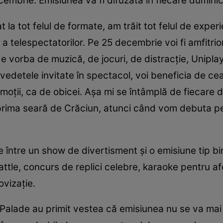
cembrie. Emisiunea va fi difuzată în fiecare dumini
t la tot felul de formate, am trăit tot felul de expe
 a telespectatorilor. Pe 25 decembrie voi fi amfitri
ă e vorba de muzică, de jocuri, de distracție, Unipl
de vedetele invitate în spectacol, voi beneficia de 
oții, ca de obicei. Așa mi se întâmplă de fiecare 
prima seară de Crăciun, atunci când vom debuta pe 
 între un show de divertisment și o emisiune tip b
le, concurs de replici celebre, karaoke pentru afon
vizație.
 și Palade au primit vestea că emisiunea nu se va m