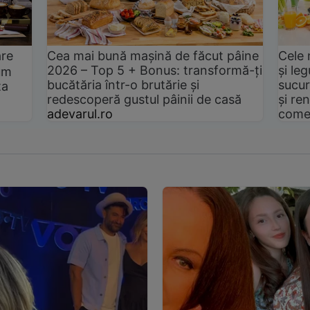
are
Cea mai bună mașină de făcut pâine
Cele 
2026 – Top 5 + Bonus: transformă-ți
și le
um
bucătăria într-o brutărie și
sucur
ta
redescoperă gustul pâinii de casă
și ren
adevarul.ro
come