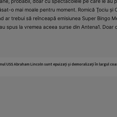
âne, probabil, doar cu spectacolele pe care le au pe 
lăsat-o mai moale pentru moment. Romică Ţociu şi C
d ar trebui să reînceapă emisiunea Super Bingo Met
e-au spus la vremea aceea surse din Antena1. Doar 
nul USS Abraham Lincoln sunt epuizați și demoralizați în largul coas