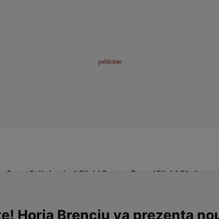
me
Sport
Stil de viață
Click! Pentru Femei
Click! Sănătate
te! Horia Brenciu va prezenta nou