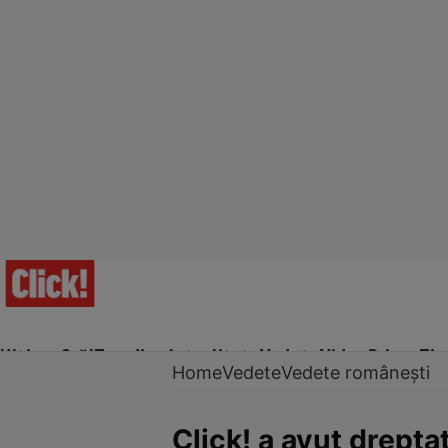
Ultima Oră!
Trending
Actualitate
Vedete
Video
Prime Ti
Home
Vedete
Vedete românești
Click! a avut drepta