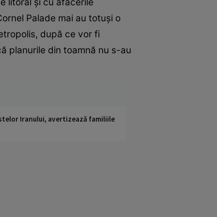
litoral şi cu afacerile
ornel Palade mai au totuși o
ropolis, după ce vor fi
că planurile din toamnă nu s-au
telor Iranului, avertizează familiile