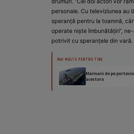
drumuri. “Cei doi actori vor răm
personale. Cu televiziunea au 
speranță pentru la toamnă, cân
operate niște îmbunătățiri”, n
potrivit cu speranțele din vară.
MAI MULTE PENTRU TINE
Marinarii de pe portavio
acestora