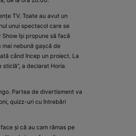
că, de la ora 20.00.
riențe TV. Toate au avut un
onul unui spectacol care se
ay Show își propune să facă
cea mai nebună gașcă de
dată când încep un proiect. La
sticlă”, a declarat Horia
ingo. Partea de divertisment va
i, quizz-uri cu întrebări
ai face și că au cam rămas pe