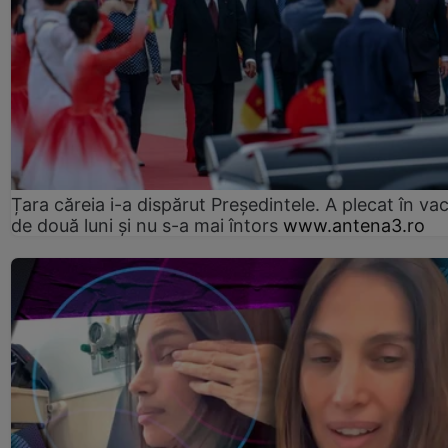
Țara căreia i-a dispărut Președintele. A plecat în va
de două luni și nu s-a mai întors
www.antena3.ro