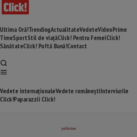
Ultima Oră!
Trending
Actualitate
Vedete
Video
Prime
Time
Sport
Stil de viață
Click! Pentru Femei
Click!
Sănătate
Click! Poftă Bună!
Contact
Vedete internaționale
Vedete românești
Interviurile
Click!
Paparazzii Click!