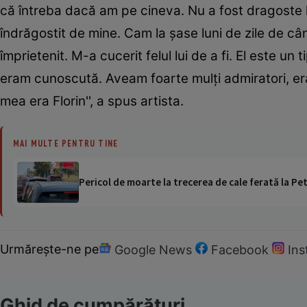
că întreba dacă am pe cineva. Nu a fost dragoste la
îndrăgostit de mine. Cam la şase luni de zile de c
împrietenit. M-a cucerit felul lui de a fi. El este un
eram cunoscută. Aveam foarte mulţi admiratori, era
mea era Florin'', a spus artista.
MAI MULTE PENTRU TINE
Pericol de moarte la trecerea de cale ferată la Pet
Urmărește-ne pe
Google News
Facebook
In
Ghid de cumpărături