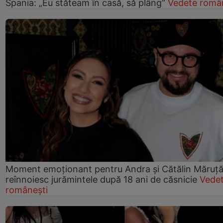
Spania: „Eu stăteam în casă, să plâng”
Vedete româ
Moment emoționant pentru Andra și Cătălin Măruță!
reînnoiesc jurămintele după 18 ani de căsnicie
Vede
românești