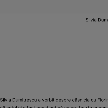
Silvia Du
Silvia Dumitrescu a vorbit despre căsnicia cu Florin,
că soțul ei a fost conștient că ea era foarte cunosc