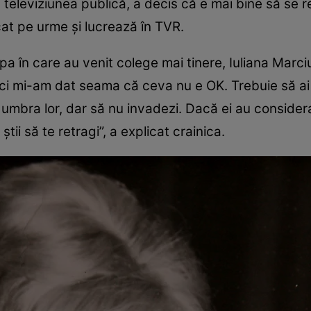
 televiziunea publică, a decis că e mai bine să se re
lcat pe urme și lucrează în TVR.
pa în care au venit colege mai tinere, Iuliana Marci
ci mi-am dat seama că ceva nu e OK. Trebuie să ai gri
i în umbra lor, dar să nu invadezi. Dacă ei au consid
tii să te retragi”, a explicat crainica.