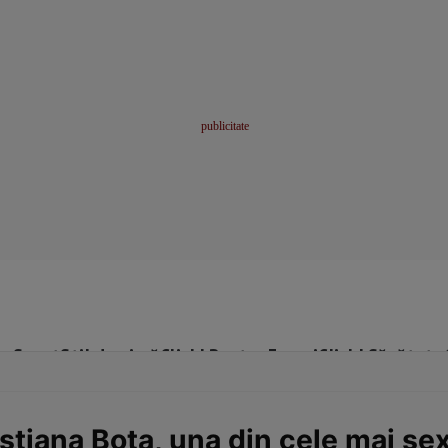
me
Sport
Stil de viață
Click! Pentru Femei
Click! Sănătate
tiana Bota, una din cele mai se