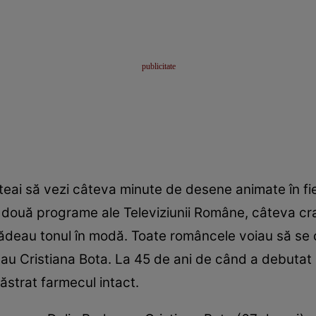
eai să vezi câteva minute de desene animate în fiec
două programe ale Televiziunii Române, câteva crai
 dădeau tonul în modă. Toate româncele voiau să se
u Cristiana Bota. La 45 de ani de când a debutat l
ăstrat farmecul intact.