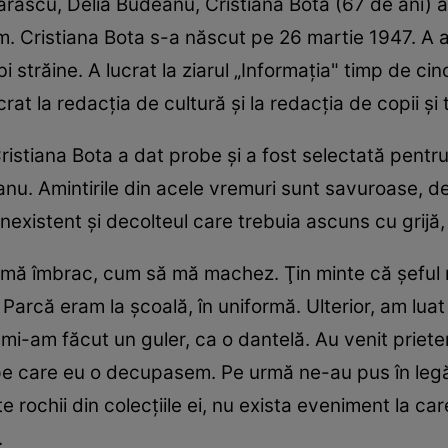
arascu, Delia Budeanu, Cristiana Bota (67 de ani) 
m. Cristiana Bota s-a născut pe 26 martie 1947. A a
bi străine. A lucrat la ziarul „Informaţia" timp de cinc
t la redacţia de cultură şi la redacţia de copii şi t
ristiana Bota a dat probe și a fost selectată pentr
nu. Amintirile din acele vremuri sunt savuroase, de
nexistent și decolteul care trebuia ascuns cu grijă,
 mă îmbrac, cum să mă machez. Ţin minte că şeful
 Parcă eram la şcoală, în uniformă. Ulterior, am lu
i mi-am făcut un guler, ca o dantelă. Au venit priet
 pe care eu o decupasem. Pe urmă ne-au pus în leg
rochii din colecţiile ei, nu exista eveniment la car
.