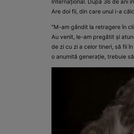
Internaţional. După 36 de ani în
Are doi fii, din care unul i-a că
”M-am gândit la retragere în cli
Au venit, le-am pregătit şi atun
de zi cu zi a celor tineri, să fi
o anumită generaţie, trebuie să ş