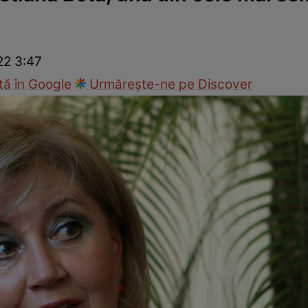
ck!
Paparazzii Click!
22 3:47
ă în Google
Urmărește-ne pe Discover