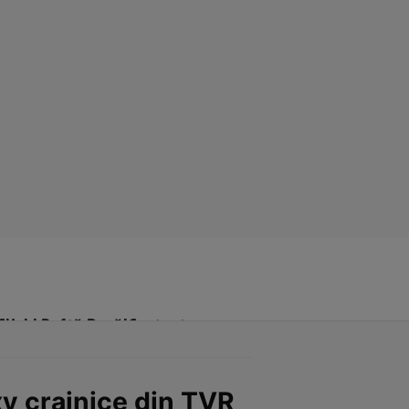
Click! Poftă Bună!
Contact
xy crainice din TVR