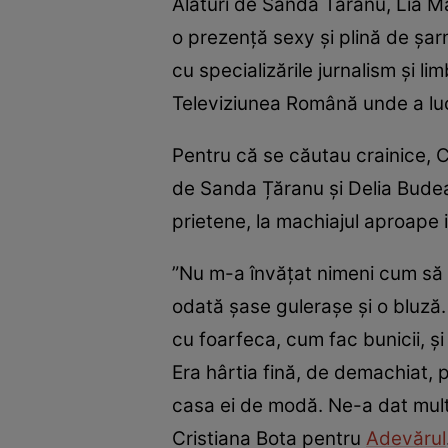
Alături de Sanda Taranu, Lia M
o prezenţă sexy şi plină de şar
cu specializările jurnalism şi lim
Televiziunea Română unde a lucra
Pentru că se căutau crainice, C
de Sanda Țăranu și Delia Budea
prietene, la machiajul aproape i
”Nu m-a învăţat nimeni cum să
odată şase guleraşe şi o bluză.
cu foarfeca, cum fac bunicii, ş
Era hârtia fină, de demachiat,
casa ei de modă. Ne-a dat multe 
Cristiana Bota pentru
Adevărul