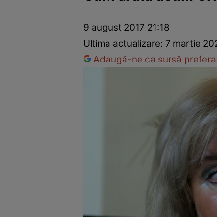
Vedete internaționale
Vedete românești
Interviurile Cli
9 august 2017 21:18
Ultima actualizare:
7 martie 20
Adaugă-ne ca sursă preferat