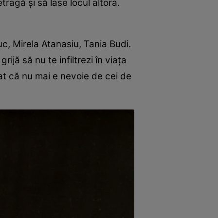
tragă şi să lase locul altora.
uc, Mirela Atanasiu, Tania Budi.
jă să nu te infiltrezi în viaţa
erat că nu mai e nevoie de cei de