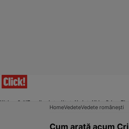
Ultima Oră!
Trending
Actualitate
Vedete
Video
Prime Ti
Home
Vedete
Vedete românești
Cum arată acum Cris