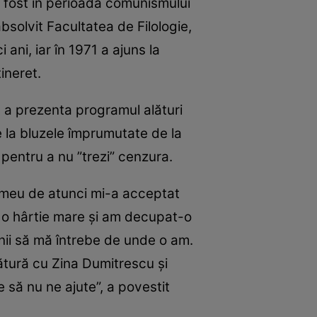
a fost în perioada comunismului
bsolvit Facultatea de Filologie,
i ani, iar în 1971 a ajuns la
ineret.
u a prezenta programul alături
 la bluzele împrumutate de la
 pentru a nu ”trezi” cenzura.
 meu de atunci mi-a acceptat
at o hârtie mare şi am decupat-o
enii să mă întrebe de unde o am.
ătură cu Zina Dumitrescu şi
e să nu ne ajute”, a povestit