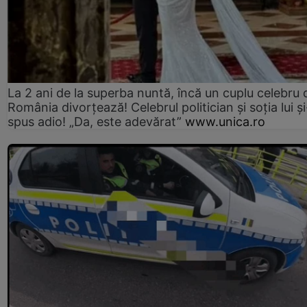
La 2 ani de la superba nuntă, încă un cuplu celebru 
România divorțează! Celebrul politician și soția lui ș
spus adio! „Da, este adevărat”
www.unica.ro