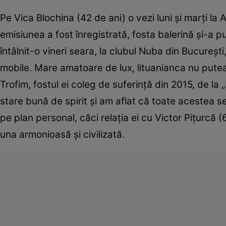
Pe Vica Blochina (42 de ani) o vezi luni şi marţi la 
emisiunea a fost înregistrată, fosta balerină şi-a pu
întâlnit-o vineri seara, la clubul Nuba din Bucureşt
mobile. Mare amatoare de lux, lituanianca nu putea 
Trofim, fostul ei coleg de suferinţă din 2015, de l
stare bună de spirit şi am aflat că toate acestea se
pe plan personal, căci relaţia ei cu Victor Piţurcă (
una armonioasă şi civilizată.