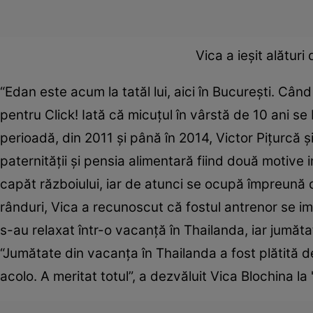
Vica a ieşit alătur
“Edan este acum la tatăl lui, aici în Bucureşti. Când
pentru Click! Iată că micuţul în vârstă de 10 ani s
perioadă, din 2011 şi până în 2014, Victor Piţurcă 
paternităţii şi pensia alimentară fiind două motive 
capăt războiului, iar de atunci se ocupă împreună d
rânduri, Vica a recunoscut că fostul antrenor se impl
s-au relaxat într-o vacanţă în Thailanda, iar jumăta
“Jumătate din vacanţa în Thailanda a fost plătită de
acolo. A meritat totul”, a dezvăluit Vica Blochina la 