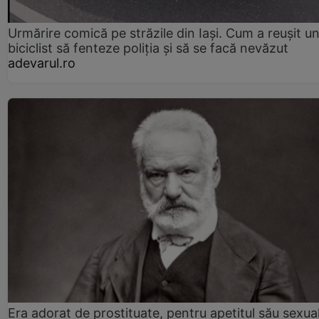
Urmărire comică pe străzile din Iași. Cum a reușit u
biciclist să fenteze poliția și să se facă nevăzut
adevarul.ro
Era adorat de prostituate, pentru apetitul său sexua