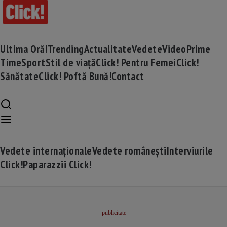
Ultima Oră!
Trending
Actualitate
Vedete
Video
Prime
Time
Sport
Stil de viață
Click! Pentru Femei
Click!
Sănătate
Click! Poftă Bună!
Contact
Vedete internaționale
Vedete românești
Interviurile
Click!
Paparazzii Click!