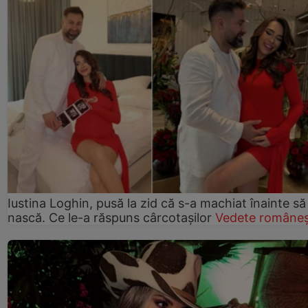
Iustina Loghin, pusă la zid că s-a machiat înainte să
nască. Ce le-a răspuns cârcotașilor
Vedete româneș