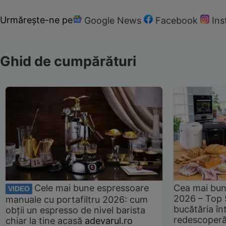
Urmărește-ne pe
Google News
Facebook
In
Ghid de cumpărături
Cele mai bune espressoare
Cea mai bun
VIDEO
2026 – Top 
manuale cu portafiltru 2026: cum
bucătăria înt
obții un espresso de nivel barista
redescoperă 
chiar la tine acasă
adevarul.ro