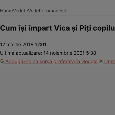
Home
Vedete
Vedete românești
Cum îşi împart Vica şi Piţi copilu
12 martie 2018 17:01
Ultima actualizare:
14 noiembrie 2021 5:38
Adaugă-ne ca sursă preferată în Google
Urmă