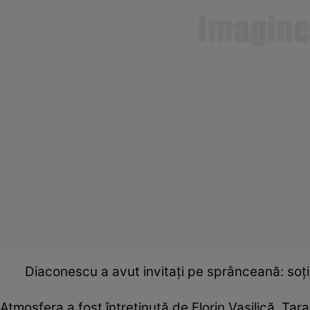
Diaconescu a avut invitaţi pe sprânceană: soţii
Atmosfera a fost întreţinută de Florin Vasilică, Tar