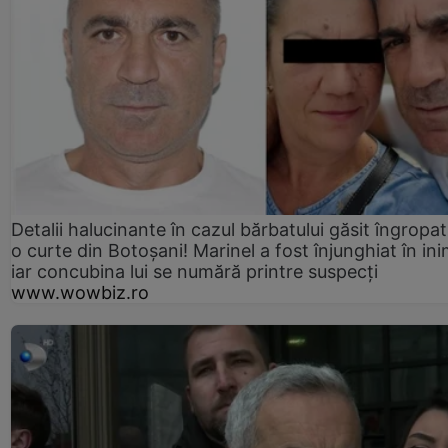
Detalii halucinante în cazul bărbatului găsit îngropat
o curte din Botoșani! Marinel a fost înjunghiat în ini
iar concubina lui se numără printre suspecți
www.wowbiz.ro