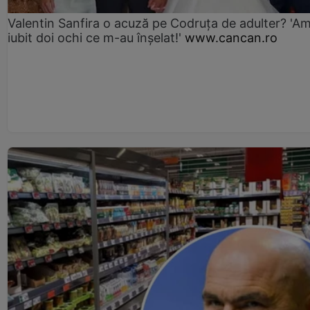
Valentin Sanfira o acuză pe Codruța de adulter? 'A
iubit doi ochi ce m-au înșelat!'
www.cancan.ro