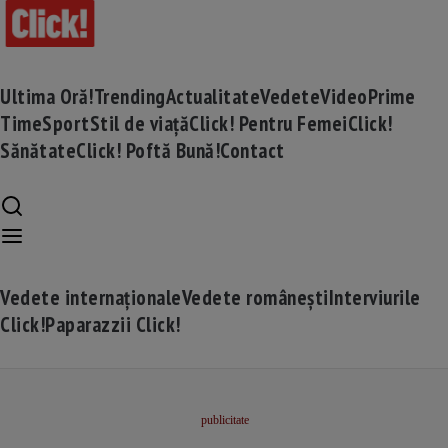
Ultima Oră!
Trending
Actualitate
Vedete
Video
Prime
Time
Sport
Stil de viață
Click! Pentru Femei
Click!
Sănătate
Click! Poftă Bună!
Contact
Vedete internaționale
Vedete românești
Interviurile
Click!
Paparazzii Click!