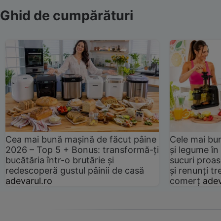
Ghid de cumpărături
Cea mai bună mașină de făcut pâine
Cele mai bu
2026 – Top 5 + Bonus: transformă-ți
și legume în
bucătăria într-o brutărie și
sucuri proas
redescoperă gustul pâinii de casă
și renunți tr
adevarul.ro
comerț
adev