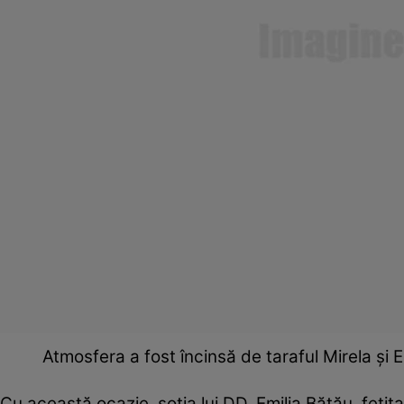
Atmosfera a fost încinsă de taraful Mirela şi E
Cu această ocazie, soţia lui DD, Emilia Băţău, fetiţ