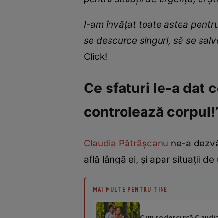
I-am învățat toate astea pentru c
se descurce singuri, să se salv
Click!
Ce sfaturi le-a dat c
controlează corpul!
Claudia Pătrășcanu
ne-a dezvăl
află lângă ei, și apar situații d
MAI MULTE PENTRU TINE
Cum se descurcă Claudia