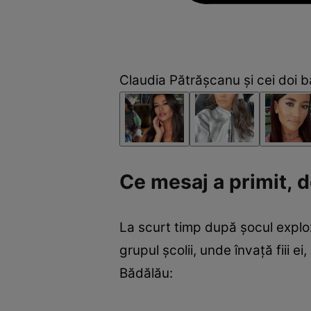
Claudia Pătrășcanu și cei doi bă
Ce mesaj a primit, d
La scurt timp după șocul exploz
grupul școlii, unde învață fiii ei
Bădălău: