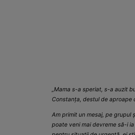
„Mama s-a speriat, s-a auzit bub
Constanța, destul de aproape de
Am primit un mesaj, pe grupul șc
poate veni mai devreme să-i ia p
pentru situații de urgență, ei ș