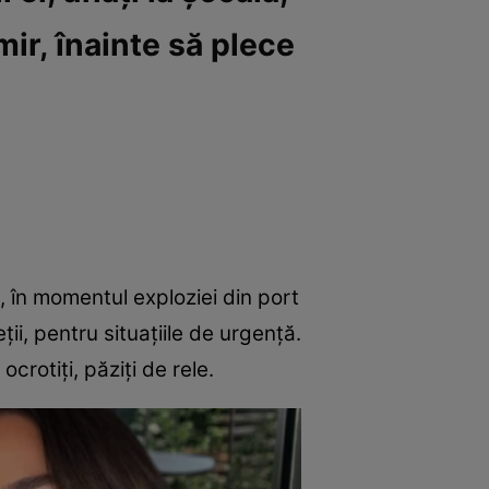
mir, înainte să plece
6, în momentul exploziei din port
ii, pentru situațiile de urgență.
ocrotiți, păziți de rele.