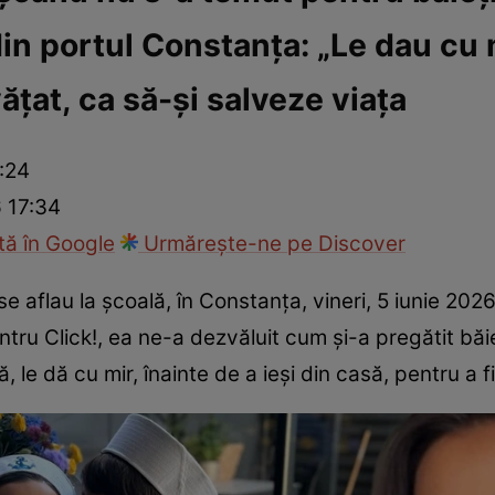
din portul Constanța: „Le dau cu 
ck!
Paparazzii Click!
ățat, ca să-și salveze viața
7:24
6 17:34
ă în Google
Urmărește-ne pe Discover
se aflau la școală, în Constanța, vineri, 5 iunie 202
tru Click!, ea ne-a dezvăluit cum și-a pregătit băieț
, le dă cu mir, înainte de a ieși din casă, pentru a fi 