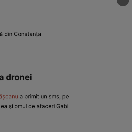
ală din Constanța
ia dronei
rășcanu
a primit un sms, pe
tre ea și omul de afaceri Gabi