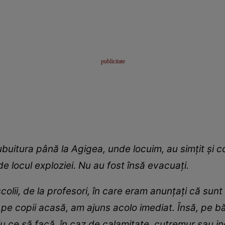
uitura până la Agigea, unde locuim, au simțit și copi
 locul exploziei. Nu au fost însă evacuați.
olii, de la profesori, în care eram anunțați că sunt 
e copii acasă, am ajuns acolo imediat. Însă, pe băi
tiu ce să facă, în caz de calamitate, cutremur sau in