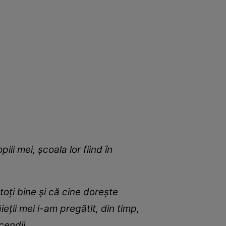
ii mei, școala lor fiind în
toți bine și că cine dorește
eții mei i-am pregătit, din timp,
cendii.