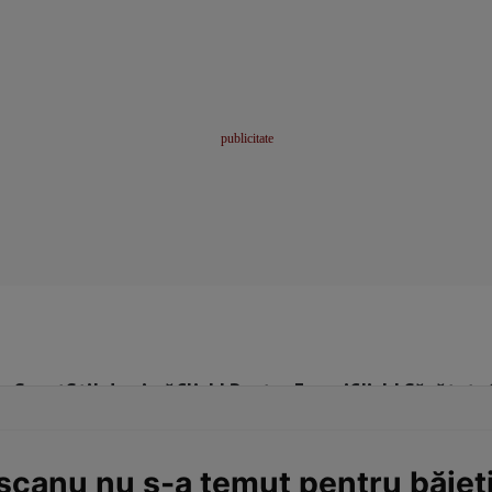
me
Sport
Stil de viață
Click! Pentru Femei
Click! Sănătate
canu nu s-a temut pentru băieții e