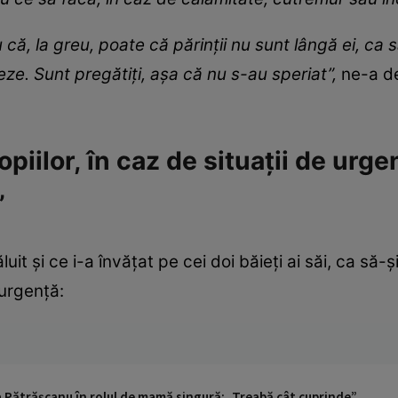
ă, la greu, poate că părinții nu sunt lângă ei, ca să
eze. Sunt pregătiți, așa că nu s-au speriat”,
ne-a de
opiilor, în caz de situații de urg
”
uit și ce i-a învățat pe cei doi băieți ai săi, ca să-
e urgență:
 Pătrășcanu în rolul de mamă singură: „Treabă cât cuprinde”