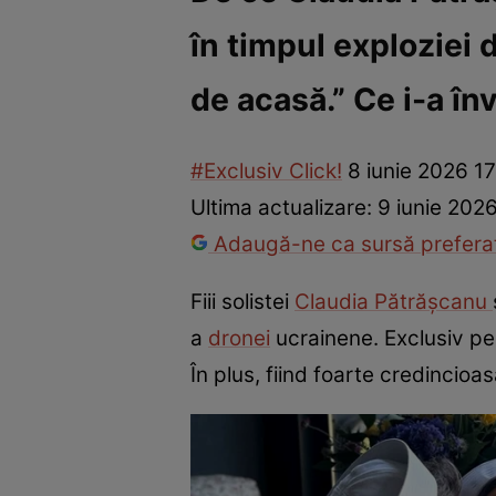
în timpul exploziei 
Vedete internaționale
Vedete românești
Interviurile Cli
de acasă.” Ce i-a înv
#Exclusiv Click!
8 iunie 2026 1
Ultima actualizare:
9 iunie 202
Adaugă-ne ca sursă preferat
Fiii solistei
Claudia Pătrășcanu
a
dronei
ucrainene. Exclusiv pen
În plus, fiind foarte credincioasă