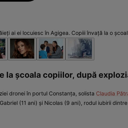
ieți ai ei locuiesc în Agigea. Copiii învață la o șco
e la școala copiilor, după exploz
iei dronei în portul Constanța, solista
Claudia Păt
, Gabriel (11 ani) și Nicolas (9 ani), rodul iubirii din