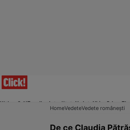
Ultima Oră!
Trending
Actualitate
Vedete
Video
Prime Ti
Home
Vedete
Vedete românești
De ce Claudia Pătrăș