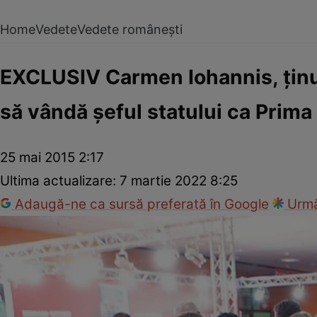
Home
Vedete
Vedete românești
EXCLUSIV Carmen Iohannis, ţinut
să vândă şeful statului ca Prima
25 mai 2015 2:17
Ultima actualizare:
7 martie 2022 8:25
Adaugă-ne ca sursă preferată în Google
Urmă