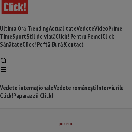
Ultima Oră!
Trending
Actualitate
Vedete
Video
Prime
Time
Sport
Stil de viață
Click! Pentru Femei
Click!
Sănătate
Click! Poftă Bună!
Contact
Vedete internaționale
Vedete românești
Interviurile
Click!
Paparazzii Click!