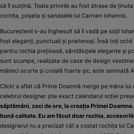
să îl susţină. Toate privirile au fost atrase de ţinu
rochiţa, poşeta şi sandalele lui Carmen Iohannis.
Bucureştenii s-au înghesuit să îi vadă pe soţii Ioha
fost eleganţi, punctuali şi prietenoşi. Însă toţi ochi
pentru rochia preţioasă, săndăluţele elegante şi po
sunt scumpe, realizate de case de design vestimentar
mâneci scurte şi croială foarte şic, este semnată 
Click! a aflat că Prima Doamnă merge pe mâna lui 
celebrul designer ştie exact calendarul soţiei preşe
săptămâni, zeci de ore, la creaţia Primei Doamne.
bună calitate. Eu am făcut doar rochia, accesoriil
designerul nu a precizat cât a costat rochiţa lui C