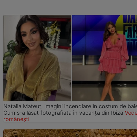
Natalia Mateuț, imagini incendiare în costum de bai
Cum s-a lăsat fotografiată în vacanța din Ibiza
Vede
românești