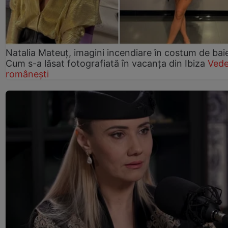
Natalia Mateuț, imagini incendiare în costum de bai
Cum s-a lăsat fotografiată în vacanța din Ibiza
Vede
românești