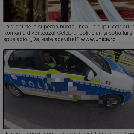
La 2 ani de la superba nuntă, încă un cuplu celebru 
România divorțează! Celebrul politician și soția lui ș
spus adio! „Da, este adevărat”
www.unica.ro
Urmărire comică pe străzile din Iași. Cum a reușit u