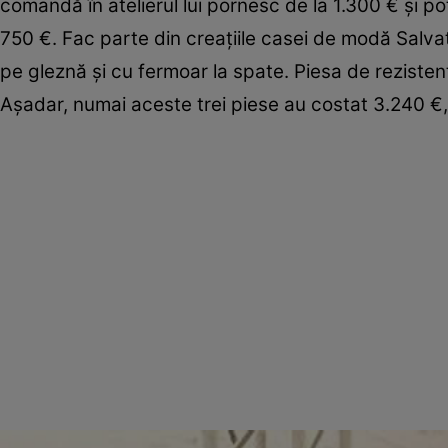
comandă în atelierul lui pornesc de la 1.300 € şi po
750 €. Fac parte din creaţiile casei de modă Salvat
pe gleznă şi cu fermoar la spate. Piesa de rezisten
Aşadar, numai aceste trei piese au costat 3.240 €, 