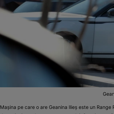
Geani
Mașina pe care o are Geanina Ilieș este un Range R