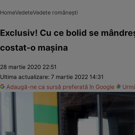
Home
Vedete
Vedete românești
Exclusiv! Cu ce bolid se mândreș
costat-o mașina
28 martie 2020 22:51
Ultima actualizare:
7 martie 2022 14:31
Adaugă-ne ca sursă preferată în Google
Urmă