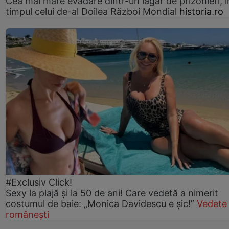
Cea mai mare evadare dintr-un lagăr de prizonieri, î
timpul celui de-al Doilea Război Mondial
historia.ro
#Exclusiv Click!
Sexy la plajă și la 50 de ani! Care vedetă a nimerit
costumul de baie: „Monica Davidescu e șic!”
Vedete
românești