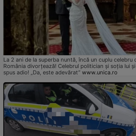
La 2 ani de la superba nuntă, încă un cuplu celebru 
România divorțează! Celebrul politician și soția lui ș
spus adio! „Da, este adevărat”
www.unica.ro