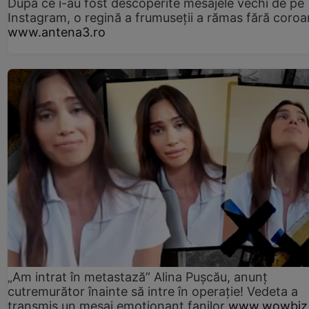
După ce i-au fost descoperite mesajele vechi de pe
Instagram, o regină a frumuseții a rămas fără coro
www.antena3.ro
„Am intrat în metastază” Alina Pușcău, anunț
cutremurător înainte să intre în operație! Vedeta a
transmis un mesaj emoționant fanilor
www.wowbiz.