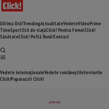
Ultima Oră!
Trending
Actualitate
Vedete
Video
Prime
Time
Sport
Stil de viață
Click! Pentru Femei
Click!
Sănătate
Click! Poftă Bună!
Contact
Vedete internaționale
Vedete românești
Interviurile
Click!
Paparazzii Click!