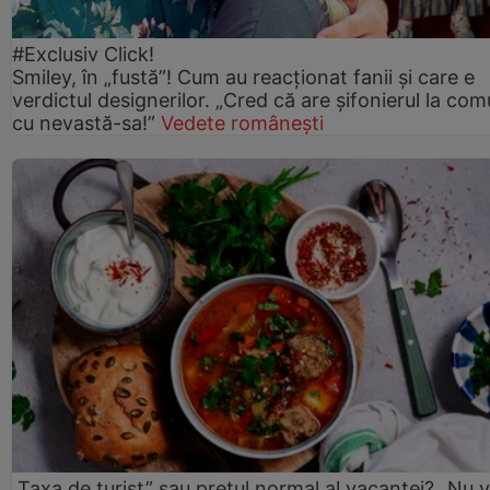
#Exclusiv Click!
Smiley, în „fustă”! Cum au reacționat fanii și care e
verdictul designerilor. „Cred că are șifonierul la co
cu nevastă-sa!”
Vedete românești
„Taxa de turist” sau prețul normal al vacanței? „Nu 