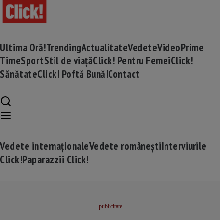
Ultima Oră!
Trending
Actualitate
Vedete
Video
Prime
Time
Sport
Stil de viață
Click! Pentru Femei
Click!
Sănătate
Click! Poftă Bună!
Contact
Vedete internaționale
Vedete românești
Interviurile
Click!
Paparazzii Click!