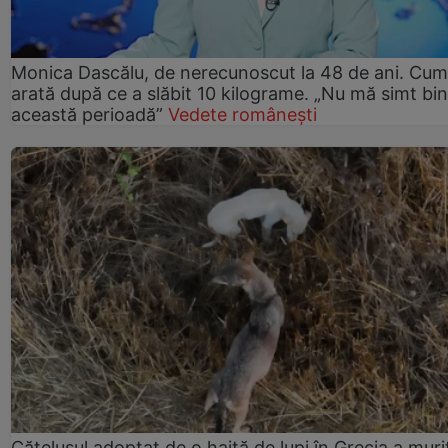
Monica Dascălu, de nerecunoscut la 48 de ani. Cum
arată după ce a slăbit 10 kilograme. „Nu mă simt bin
această perioadă”
Vedete românești
Cățelușul adoptat de o haită de lupi în Grecia a muri