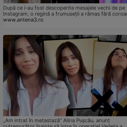
După ce i-au fost descoperite mesajele vechi de pe
Instagram, o regină a frumuseții a rămas fără coro
www.antena3.ro
„Am intrat în metastază” Alina Pușcău, anunț
cutremurător înainte să intre în operație! Vedeta a