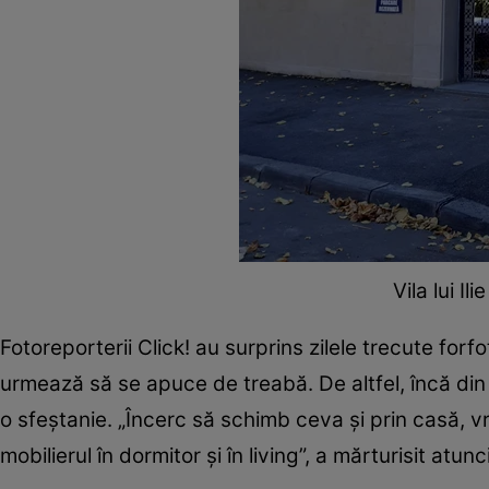
Vila lui Il
Fotoreporterii Click! au surprins zilele trecute forf
urmează să se apuce de treabă. De altfel, încă din
o sfeștanie. „Încerc să schimb ceva şi prin casă,
mobilierul în dormitor şi în living”, a mărturisit atunc