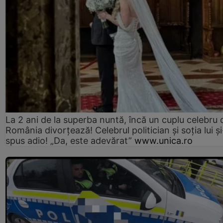
La 2 ani de la superba nuntă, încă un cuplu celebru 
România divorțează! Celebrul politician și soția lui ș
spus adio! „Da, este adevărat”
www.unica.ro