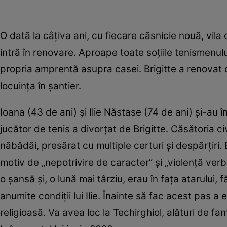
O dată la câțiva ani, cu fiecare căsnicie nouă, vila d
intră în renovare. Aproape toate soțiile tenismenul
propria amprentă asupra casei. Brigitte a renovat
locuința în șantier.
Ioana (43 de ani) și Ilie Năstase (74 de ani) și-au 
jucător de tenis a divorțat de Brigitte. Căsătoria civ
năbădăi, presărat cu multiple certuri și despărțiri.
motiv de „nepotrivire de caracter” și „violență verba
o șansă și, o lună mai târziu, erau în fața atarului,
anumite condiții lui Ilie. Înainte să fac acest pas 
religioasă. Va avea loc la Techirghiol, alături de fam