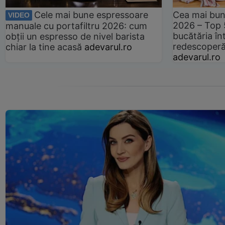
Cele mai bune espressoare
Cea mai bun
VIDEO
2026 – Top 
manuale cu portafiltru 2026: cum
bucătăria înt
obții un espresso de nivel barista
redescoperă 
chiar la tine acasă
adevarul.ro
adevarul.ro