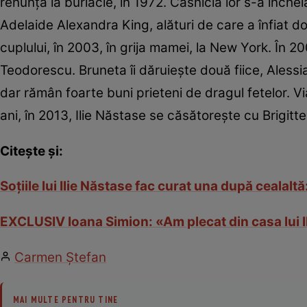
renunţa la burlăcie, în 1972. Căsnicia lor s-a închei
Adelaide Alexandra King, alături de care a înfiat d
cuplului, în 2003, în grija mamei, la New York. În 2
Teodorescu. Bruneta îi dăruieşte două fiice, Alessi
dar rămân foarte buni prieteni de dragul fetelor. V
ani, în 2013, Ilie Năstase se căsătoreşte cu Brigitt
Citește și:
Soţiile lui Ilie Năstase fac curat una după cealal
EXCLUSIV Ioana Simion: «Am plecat din casa lui 
Carmen Ştefan
MAI MULTE PENTRU TINE