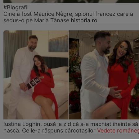
#Biografii
Cine a fost Maurice Nègre, spionul francez care a
sedus-o pe Maria Tănase
historia.ro
Iustina Loghin, pusă la zid că s-a machiat înainte să
nască. Ce le-a răspuns cârcotașilor
Vedete româneș