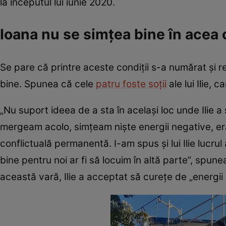
la începutul lui iunie 2020.
Ioana nu se simțea bine în acea 
Se pare că printre aceste condiții s-a numărat și re
bine. Spunea că cele
patru foste soții
ale lui Ilie, 
„Nu suport ideea de a sta în acelaşi loc unde Ilie 
mergeam acolo, simţeam nişte energii negative, era
conflictuală permanentă. I-am spus şi lui Ilie lucrul
bine pentru noi ar fi să locuim în altă parte”, spun
această vară, Ilie a acceptat să curețe de „energii 