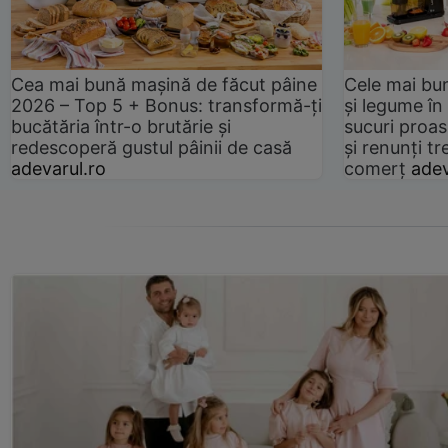
Cea mai bună mașină de făcut pâine
Cele mai bu
2026 – Top 5 + Bonus: transformă-ți
și legume în
bucătăria într-o brutărie și
sucuri proas
redescoperă gustul pâinii de casă
și renunți tr
adevarul.ro
comerț
adev