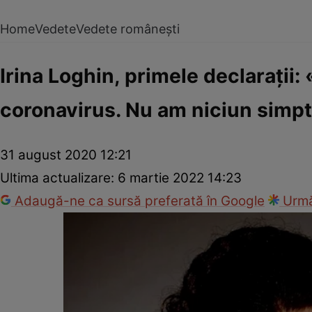
Home
Vedete
Vedete românești
Irina Loghin, primele declarații:
coronavirus. Nu am niciun sim
31 august 2020 12:21
Ultima actualizare:
6 martie 2022 14:23
Adaugă-ne ca sursă preferată în Google
Urmă