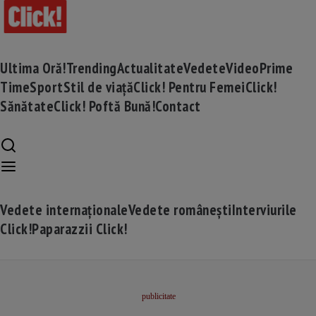
Ultima Oră!
Trending
Actualitate
Vedete
Video
Prime
Time
Sport
Stil de viață
Click! Pentru Femei
Click!
Sănătate
Click! Poftă Bună!
Contact
Vedete internaționale
Vedete românești
Interviurile
Click!
Paparazzii Click!