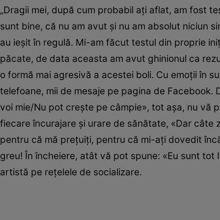
„Dragii mei, după cum probabil ați aflat, am fost te
sunt bine, că nu am avut și nu am absolut niciun s
au ieșit în regulă. Mi-am făcut testul din proprie iniț
păcate, de data aceasta am avut ghinionul ca rezul
o formă mai agresivă a acestei boli. Cu emoții în su
telefoane, mii de mesaje pe pagina de Facebook. D
voi mie/Nu pot crește pe câmpie», tot așa, nu vă p
fiecare încurajare și urare de sănătate, «Dar câte 
pentru că mă prețuiți, pentru că mi-ați dovedit încă 
greu! În încheiere, atât vă pot spune: «Eu sunt tot I
artistă pe rețelele de socializare.