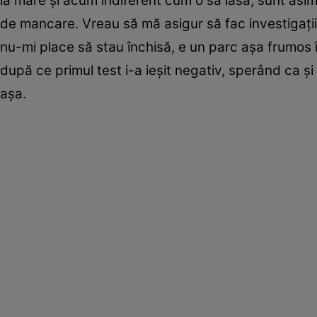
la mare şi acum indiferent cum o să iasă, sunt asi
de mancare. Vreau să mă asigur să fac investigaţiil
nu-mi place să stau închisă, e un parc aşa frumos în
după ce primul test i-a ieșit negativ, sperând ca și 
așa.