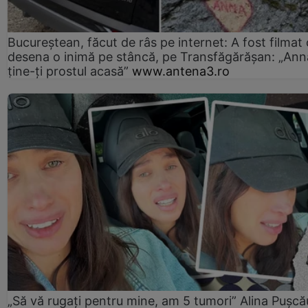
Bucureștean, făcut de râs pe internet: A fost filmat
desena o inimă pe stâncă, pe Transfăgărășan: „Ann
ține-ți prostul acasă”
www.antena3.ro
„Să vă rugați pentru mine, am 5 tumori” Alina Pușcău