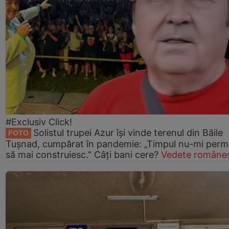
#Exclusiv Click!
Solistul trupei Azur își vinde terenul din Băile
FOTO
Tușnad, cumpărat în pandemie: „Timpul nu-mi perm
să mai construiesc.” Câți bani cere?
Vedete româneș