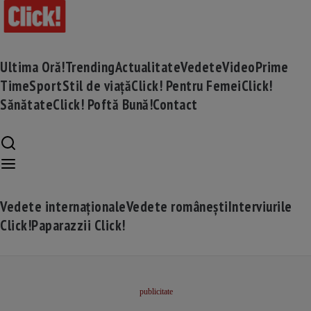
Ultima Oră!
Trending
Actualitate
Vedete
Video
Prime
Time
Sport
Stil de viață
Click! Pentru Femei
Click!
Sănătate
Click! Poftă Bună!
Contact
Vedete internaționale
Vedete românești
Interviurile
Click!
Paparazzii Click!