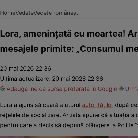
Home
Vedete
Vedete românești
Lora, amenințată cu moartea! Art
mesajele primite: „Consumul meu
20 mai 2026 22:36
Ultima actualizare:
20 mai 2026 22:36
Adaugă-ne ca sursă preferată în Google
Urmă
Lora a ajuns să ceară ajutorul
autorităților
după ce 
rețelele de socializare. Artista spune că situația a
pentru care a decis să depună plângere la Poliție î