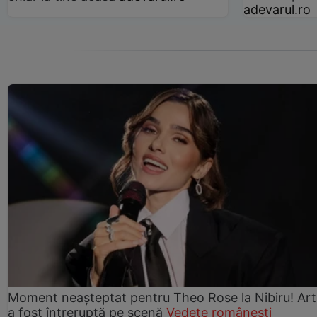
adevarul.ro
Moment neașteptat pentru Theo Rose la Nibiru! Art
a fost întreruptă pe scenă
Vedete românești