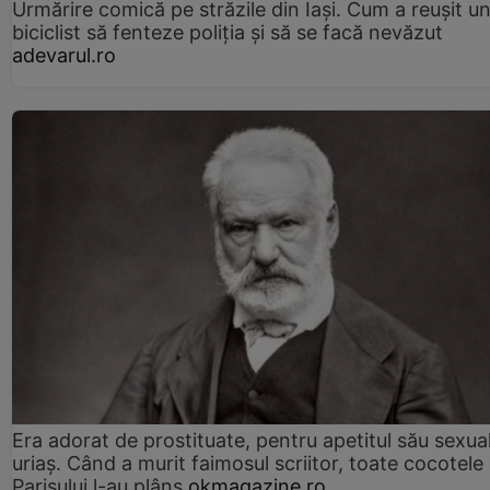
Urmărire comică pe străzile din Iași. Cum a reușit u
biciclist să fenteze poliția și să se facă nevăzut
adevarul.ro
Era adorat de prostituate, pentru apetitul său sexua
uriaș. Când a murit faimosul scriitor, toate cocotele
Parisului l-au plâns
okmagazine.ro