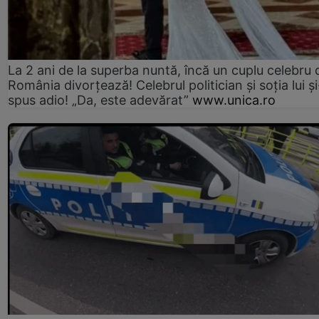
La 2 ani de la superba nuntă, încă un cuplu celebru 
România divorțează! Celebrul politician și soția lui ș
spus adio! „Da, este adevărat”
www.unica.ro