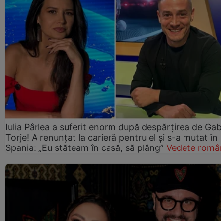
Iulia Pârlea a suferit enorm după despărțirea de Gab
Torje! A renunțat la carieră pentru el și s-a mutat în
Spania: „Eu stăteam în casă, să plâng”
Vedete româ