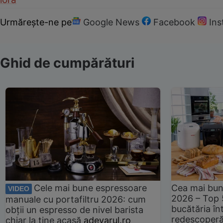
Urmărește-ne pe
Google News
Facebook
In
Ghid de cumpărături
Cele mai bune espressoare
Cea mai bun
VIDEO
2026 – Top 
manuale cu portafiltru 2026: cum
bucătăria înt
obții un espresso de nivel barista
redescoperă 
chiar la tine acasă
adevarul.ro