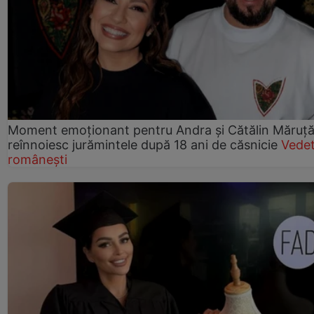
Moment emoționant pentru Andra și Cătălin Măruță!
reînnoiesc jurămintele după 18 ani de căsnicie
Vede
românești