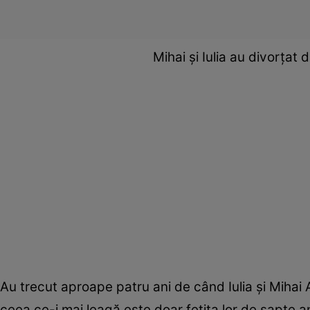
Mihai și Iulia au divorțat
Au trecut aproape patru ani de când Iulia și Mihai 
ceea ce-i mai leagă este doar fetița lor de șapte ani