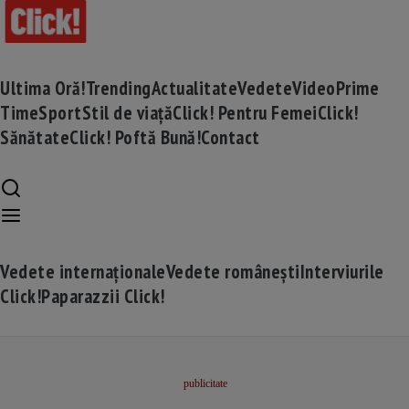
Ultima Oră!
Trending
Actualitate
Vedete
Video
Prime
Time
Sport
Stil de viață
Click! Pentru Femei
Click!
Sănătate
Click! Poftă Bună!
Contact
Vedete internaționale
Vedete românești
Interviurile
Click!
Paparazzii Click!