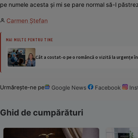
pe numele acesta și mi se pare normal să-l păstrez
Carmen Ştefan
MAI MULTE PENTRU TINE
Cât a costat-o pe o româncă o vizită la urgențe în
Urmărește-ne pe
Google News
Facebook
In
Ghid de cumpărături