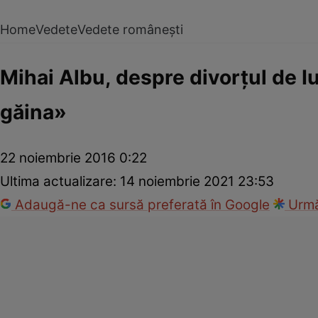
Home
Vedete
Vedete românești
Mihai Albu, despre divorțul de Iu
găina»
22 noiembrie 2016 0:22
Ultima actualizare:
14 noiembrie 2021 23:53
Adaugă-ne ca sursă preferată în Google
Urmă