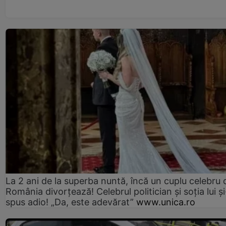
La 2 ani de la superba nuntă, încă un cuplu celebru 
România divorțează! Celebrul politician și soția lui ș
spus adio! „Da, este adevărat”
www.unica.ro