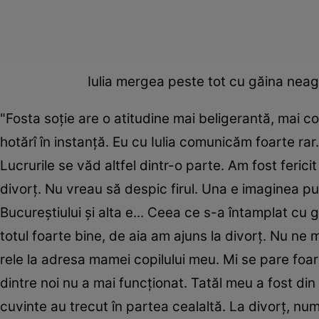
Iulia mergea peste tot cu găina neag
"Fosta soție are o atitudine mai beligerantă, mai co
hotărî în instanță. Eu cu Iulia comunicăm foarte r
Lucrurile se văd altfel dintr-o parte. Am fost feric
divorț. Nu vreau să despic firul. Una e imaginea p
Bucureștiului și alta e... Ceea ce s-a întamplat cu 
totul foarte bine, de aia am ajuns la divorț. Nu ne 
rele la adresa mamei copilului meu. Mi se pare foar
dintre noi nu a mai funcționat. Tatăl meu a fost di
cuvinte au trecut în partea cealaltă. La divorț, num