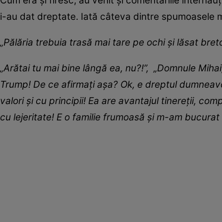
Cum era și firesc, au venit și comentariile internauți
i-au dat dreptate. Iată câteva dintre spumoasele 
„Pălăria trebuia trasă mai tare pe ochi și lăsat bre
„Arătai tu mai bine lângă ea, nu?!”, „Domnule Mihai,
Trump! De ce afirmați așa? Ok, e dreptul dumneavoa
valori și cu principii! Ea are avantajul tinereții, 
cu lejeritate! E o familie frumoasă și m-am bucurat