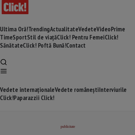
Ultima Oră!
Trending
Actualitate
Vedete
Video
Prime
Time
Sport
Stil de viață
Click! Pentru Femei
Click!
Sănătate
Click! Poftă Bună!
Contact
Vedete internaționale
Vedete românești
Interviurile
Click!
Paparazzii Click!