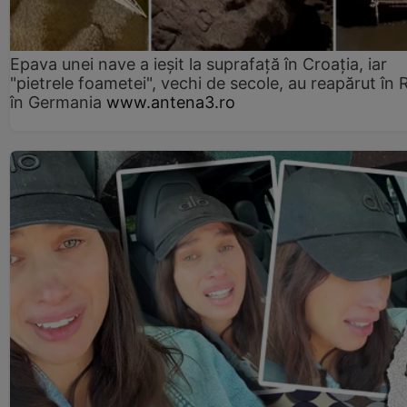
Epava unei nave a ieșit la suprafață în Croația, iar
"pietrele foametei", vechi de secole, au reapărut în R
în Germania
www.antena3.ro