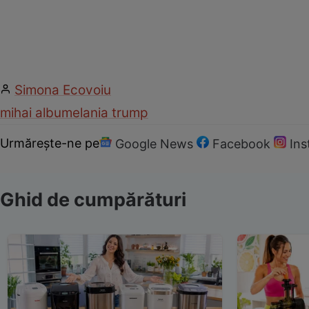
Simona Ecovoiu
mihai albu
melania trump
Urmărește-ne pe
Google News
Facebook
In
Ghid de cumpărături