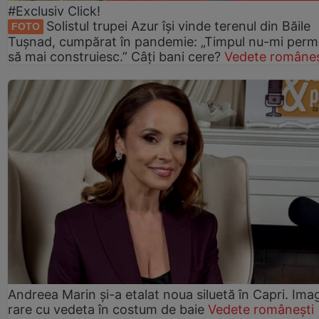
#Exclusiv Click!
Solistul trupei Azur își vinde terenul din Băile
FOTO
Tușnad, cumpărat în pandemie: „Timpul nu-mi perm
să mai construiesc.” Câți bani cere?
Vedete româneș
Andreea Marin și-a etalat noua siluetă în Capri. Imag
rare cu vedeta în costum de baie
Vedete românești