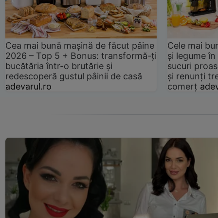
Cea mai bună mașină de făcut pâine
Cele mai bu
2026 – Top 5 + Bonus: transformă-ți
și legume în
bucătăria într-o brutărie și
sucuri proas
redescoperă gustul pâinii de casă
și renunți tr
adevarul.ro
comerț
adev