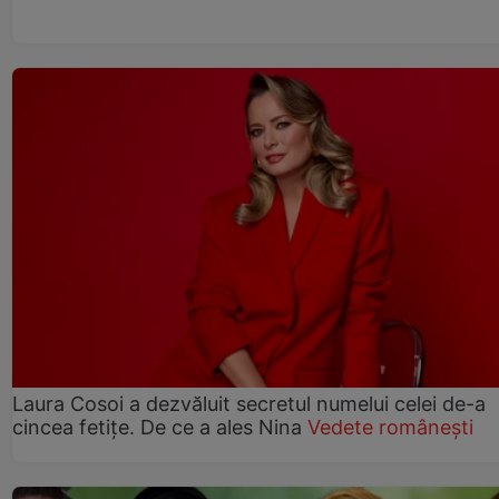
Laura Cosoi a dezvăluit secretul numelui celei de-a
cincea fetițe. De ce a ales Nina
Vedete românești