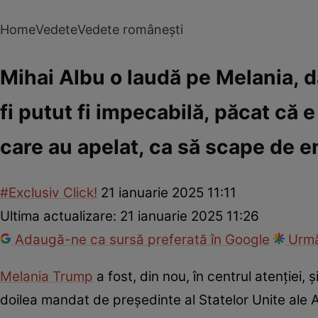
Home
Vedete
Vedete românești
Mihai Albu o laudă pe Melania, d
fi putut fi impecabilă, păcat că e
care au apelat, ca să scape de e
#Exclusiv Click!
21 ianuarie 2025 11:11
Ultima actualizare:
21 ianuarie 2025 11:26
Adaugă-ne ca sursă preferată în Google
Urmă
Melania Trump
a fost, din nou, în centrul atenției,
doilea mandat de președinte al Statelor Unite ale Am