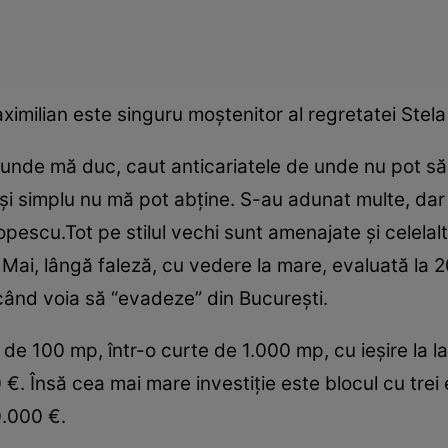
ximilian este singuru moştenitor al regretatei Stel
riunde mă duc, caut anticariatele de unde nu pot s
r şi simplu nu mă pot abţine. S-au adunat multe, dar
pescu.Tot pe stilul vechi sunt amenajate şi celelalte
Mai, lângă faleză, cu vedere la mare, evaluată la 
când voia să “evadeze” din Bucureşti.
 de 100 mp, într-o curte de 1.000 mp, cu ieşire la l
 Însă cea mai mare investiţie este blocul cu trei e
0.000 €.