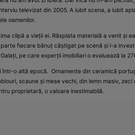
eră nu am avut zi liberă. Dar încă nu m-am plictisit
erviu televizat din 2005. A iubit scena, a iubit apla
tele oamenilor.
ima clipă a vieţii ei. Răsplata materială a venit şi e
 parte fiecare bănuţ câştigat pe scenă şi l-a investi
Galaţi, pe care experţii imobiliari o evaluează la 
zi într-o altă epocă. Ornamente din ceramică portug
ablouri, scaune şi mese vechi, din lemn masiv, zeci 
tru proprietară, o valoare inestimabilă.