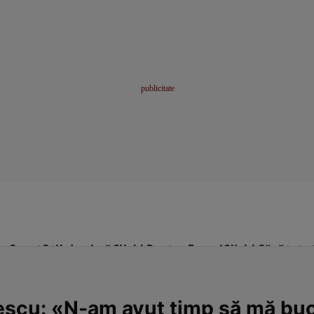
me
Sport
Stil de viață
Click! Pentru Femei
Click! Sănătate
escu: «N-am avut timp să mă bu