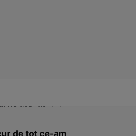
Click! Poftă Bună!
Contact
cur de tot ce-am