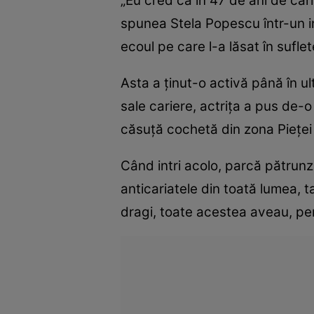
„Eu cred că în 47 de ani de cari
spunea Stela Popescu într-un int
ecoul pe care l-a lăsat în sufle
Asta a ţinut-o activă până în ult
sale cariere, actriţa a pus de-o
căsuţă cochetă din zona Pieţei 
Când intri acolo, parcă pătrun
anticariatele din toată lumea, t
dragi, toate acestea aveau, pen