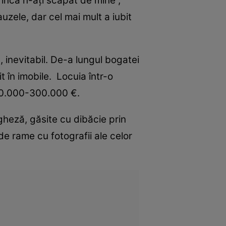
, încă n-aţi scăpat de mine”,
uzele, dar cel mai mult a iubit
a, inevitabil. De-a lungul bogatei
t în imobile. Locuia într-o
270.000-300.000 €.
heză, găsite cu dibăcie prin
de rame cu fotografii ale celor