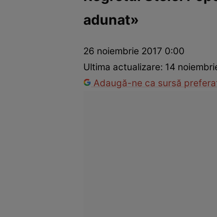
adunat»
Vedete internaționale
Vedete românești
Interviurile Cli
26 noiembrie 2017 0:00
Ultima actualizare:
14 noiembri
Adaugă-ne ca sursă preferat