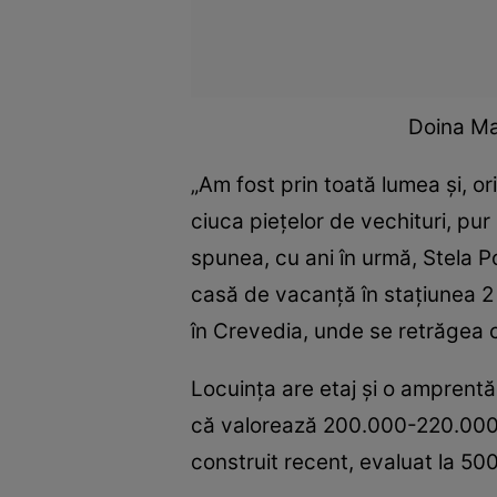
Doina Ma
„Am fost prin toată lumea şi, o
ciuca pieţelor de vechituri, pu
spunea, cu ani în urmă, Stela Po
casă de vacanţă în staţiunea 2 
în Crevedia, unde se retrăgea 
Locuinţa are etaj şi o amprentă
că valorează 200.000-220.000 €.
construit recent, evaluat la 50