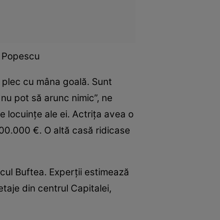
a Popescu
ă plec cu mâna goală. Sunt
 nu pot să arunc nimic”, ne
 locuinţe ale ei. Actriţa avea o
200.000 €. O altă casă ridicase
acul Buftea. Experţii estimează
taje din centrul Capitalei,