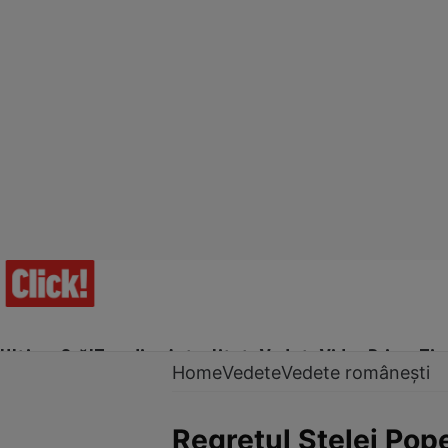
Ultima Oră!
Trending
Actualitate
Vedete
Video
Prime Ti
Home
Vedete
Vedete românești
Regretul Stelei Pop