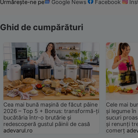
Urmărește-ne pe
Google News
Facebook
In
Ghid de cumpărături
Cea mai bună mașină de făcut pâine
Cele mai bu
2026 – Top 5 + Bonus: transformă-ți
și legume în
bucătăria într-o brutărie și
sucuri proas
redescoperă gustul pâinii de casă
și renunți tr
adevarul.ro
comerț
adev