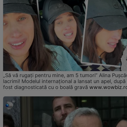
„Să vă rugați pentru mine, am 5 tumori” Alina Pușcău
lacrimi! Modelul internațional a lansat un apel, după
fost diagnosticată cu o boală gravă
www.wowbiz.r