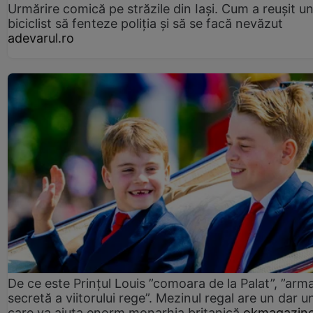
Urmărire comică pe străzile din Iași. Cum a reușit u
biciclist să fenteze poliția și să se facă nevăzut
adevarul.ro
De ce este Prințul Louis ”comoara de la Palat”, ”arm
secretă a viitorului rege”. Mezinul regal are un dar un
care va ajuta enorm monarhia britanică
okmagazine