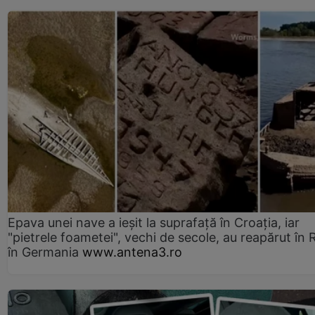
Epava unei nave a ieșit la suprafață în Croația, iar
"pietrele foametei", vechi de secole, au reapărut în R
în Germania
www.antena3.ro