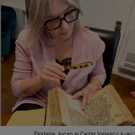
Floriana Jucan și Cezar Ionașcu s-au f