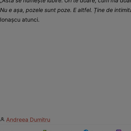
„Asta se numește iubire. Ori te doare, cum mă doare 
Nu e așa, pozele sunt poze. E altfel. Ține de intimi
Ionașcu atunci.
Andreea Dumitru