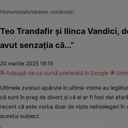
Home
Vedete
Vedete românești
Teo Trandafir și Ilinca Vandici,
avut senzația că...”
20 martie 2025 19:15
Adaugă-ne ca sursă preferată în Google
Urmă
Ultimele zvonuri apărute în ultima vreme au legătur
că sunt în prag de divorț și că el ar fi fost dat a
recent că este vorba doar de niște neînțelegeri în
acestui subiect.