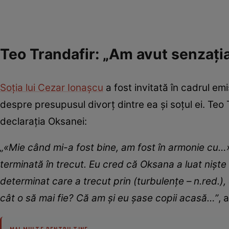
Teo Trandafir: „Am avut senzați
Soția lui Cezar Ionașcu
a fost invitată în cadrul em
despre presupusul divorț dintre ea și soțul ei. Te
declarația Oksanei:
„«Mie când mi-a fost bine, am fost în armonie cu…
terminată în trecut. Eu cred că Oksana a luat niște
determinat care a trecut prin (turbulențe – n.red.), 
cât o să mai fie? Că am și eu șase copii acasă…”
, 