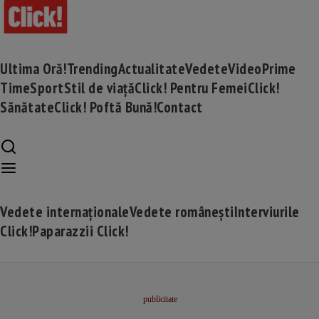
Ultima Oră!
Trending
Actualitate
Vedete
Video
Prime
Time
Sport
Stil de viață
Click! Pentru Femei
Click!
Sănătate
Click! Poftă Bună!
Contact
Vedete internaționale
Vedete românești
Interviurile
Click!
Paparazzii Click!