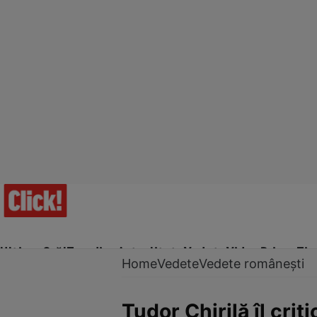
Ultima Oră!
Trending
Actualitate
Vedete
Video
Prime Ti
Home
Vedete
Vedete românești
Tudor Chirilă îl cri