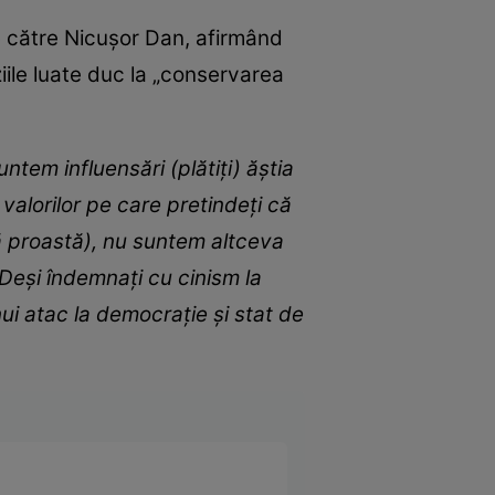
de către Nicușor Dan, afirmând
ziile luate duc la „conservarea
tem influensări (plătiți) ăștia
alorilor pe care pretindeți că
mă proastă), nu suntem altceva
 Deși îndemnați cu cinism la
unui atac la democrație și stat de