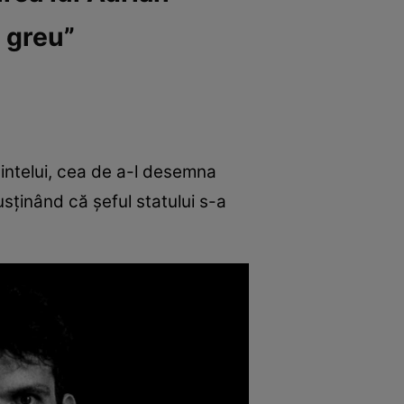
 greu”
dintelui, cea de a-l desemna
usținând că șeful statului s-a