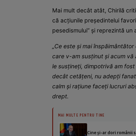
Mai mult decât atât, Chirilă cr
că acțiunile președintelui favor
pesedismului” și reprezintă un a
„Ce este și mai înspăimântător e
care v-am susținut și acum vă 
le susțineți, dimpotrivă am fos
decât cetățeni, nu adepți fanat
calm și rațiune faceți lucruri ab
drept.
MAI MULTE PENTRU TINE
Cine și-ar dori românii s