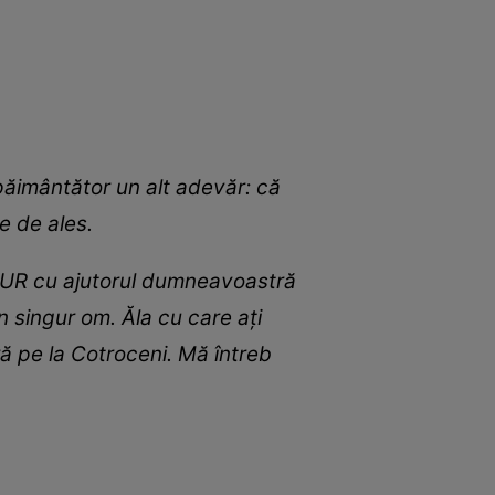
păimântător un alt adevăr: că
e de ales.
 AUR cu ajutorul dumneavoastră
 singur om. Ăla cu care ați
ră pe la Cotroceni. Mă întreb