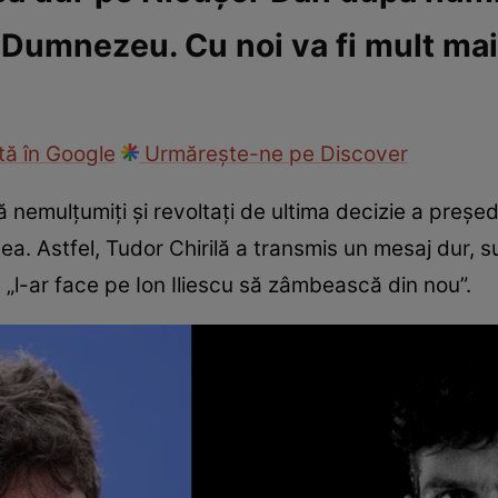
e Dumnezeu. Cu noi va fi mult mai
ck!
Paparazzii Click!
ă în Google
Urmărește-ne pe Discover
ă nemulțumiți și revoltați de ultima decizie a preșe
ea. Astfel, Tudor Chirilă a transmis un mesaj dur, s
t „l-ar face pe Ion Iliescu să zâmbească din nou”.