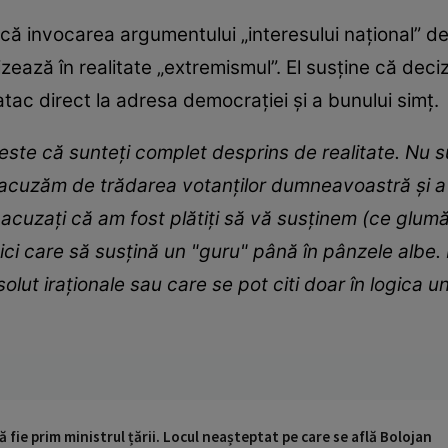
itică invocarea argumentului „interesului național” 
izează în realitate „extremismul”. El susține că deci
tac direct la adresa democrației și a bunului simț.
ste că sunteți complet desprins de realitate. Nu sun
acuzăm de trădarea votanților dumneavoastră și a v
t acuzați că am fost plătiți să vă susținem (ce glu
ici care să susțină un "guru" până în pânzele albe.
solut iraționale sau care se pot citi doar în logica 
ă fie prim ministrul țării. Locul neașteptat pe care se află Bolojan