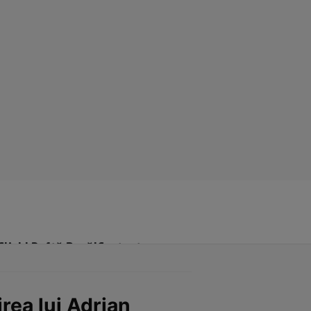
Click! Poftă Bună!
Contact
rea lui Adrian