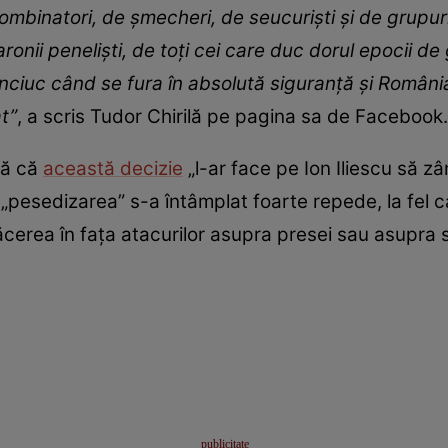
ombinatori, de șmecheri, de seucuriști și de grupuri
ronii peneliști, de toți cei care duc dorul epocii de
ciuc când se fura în absolută siguranță și Români
t”
, a scris Tudor Chirilă pe pagina sa de Facebook.
ră că
această decizie
„l-ar face pe Ion Iliescu să 
„pesedizarea” s-a întâmplat foarte repede, la fel ca
ăcerea în fața atacurilor asupra presei sau asupra so