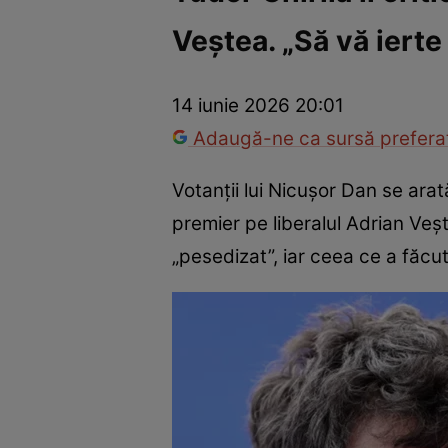
Veștea. „Să vă iert
Vedete internaționale
Vedete românești
Interviurile Cli
14 iunie 2026 20:01
Adaugă-ne ca sursă preferat
Votanții lui Nicușor Dan se arat
premier pe liberalul Adrian Veșt
„pesedizat”, iar ceea ce a făcu