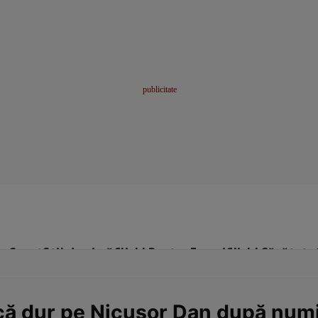
me
Sport
Stil de viață
Click! Pentru Femei
Click! Sănătate
tică dur pe Nicușor Dan după numi