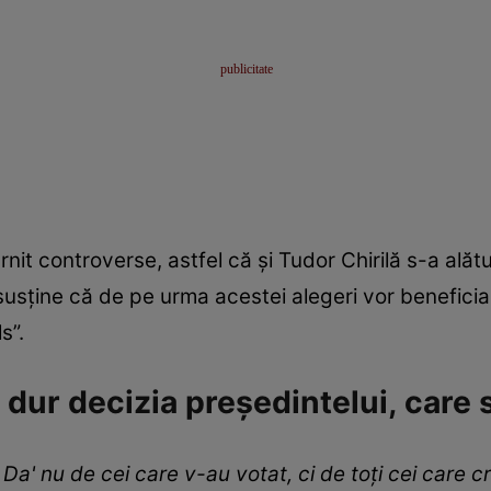
nit controverse, astfel că și Tudor Chirilă s-a alăt
susține că de pe urma acestei alegeri vor benefici
s”.
ă dur decizia președintelui, care
. Da' nu de cei care v-au votat, ci de toți cei car