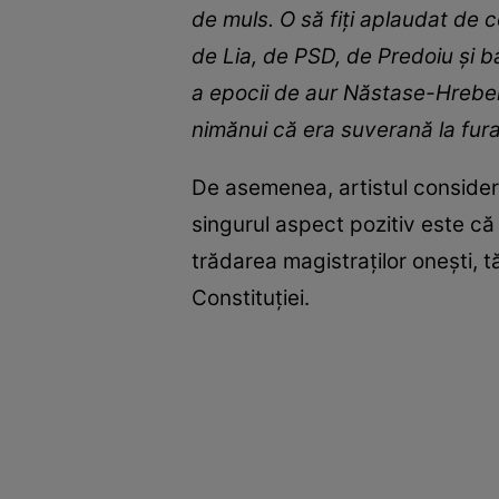
de muls. O să fiți aplaudat de c
de Lia, de PSD, de Predoiu și ba
a epocii de aur Năstase-Hreben
nimănui că era suverană la fura
De asemenea, artistul conside
singurul aspect pozitiv este că 
trădarea magistraților onești, t
Constituției.