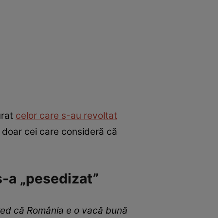
urat
celor care s-au revoltat
a doar cei care consideră că
 s-a „pesedizat”
e cred că România e o vacă bună