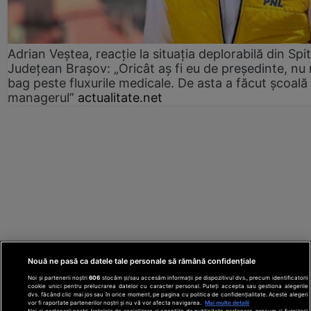
Adrian Veștea, reacție la situația deplorabilă din Spit
Județean Brașov: „Oricât aș fi eu de președinte, nu
bag peste fluxurile medicale. De asta a făcut școală
managerul”
actualitate.net
Nouă ne pasă ca datele tale personale să rămână confidențiale
Noi și partenerii noștri
606
stocăm și/sau accesăm informații pe dispozitivul dvs., precum identificatorii
cookie unici pentru prelucrarea datelor cu caracter personal. Puteți accepta sau gestiona alegerile
dvs. făcând clic mai jos sau în orice moment, pe pagina cu politica de confidențialitate. Aceste alegeri
vor fi raportate partenerilor noștri și nu vă vor afecta navigarea.
Mai multe detalii
Noi si partenerii nostri (retelele de socializare si agentiile de publicitate partenere, precum si furnizorii