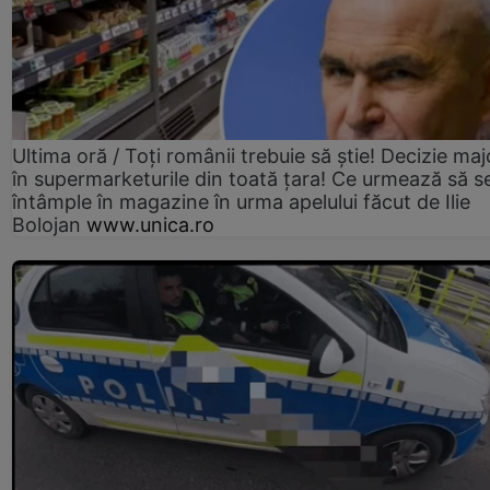
Ultima oră / Toți românii trebuie să știe! Decizie maj
în supermarketurile din toată țara! Ce urmează să s
întâmple în magazine în urma apelului făcut de Ilie
Bolojan
www.unica.ro