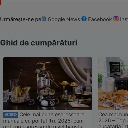
Urmărește-ne pe
Google News
Facebook
In
Ghid de cumpărături
Cele mai bune espressoare
Cea mai bun
VIDEO
2026 – Top 
manuale cu portafiltru 2026: cum
bucătăria înt
obții un espresso de nivel barista