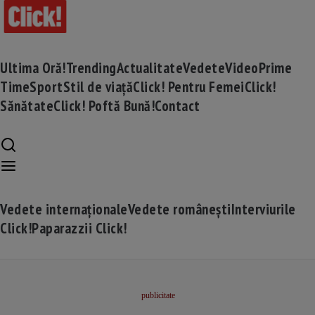
Ultima Oră!
Trending
Actualitate
Vedete
Video
Prime
Time
Sport
Stil de viață
Click! Pentru Femei
Click!
Sănătate
Click! Poftă Bună!
Contact
Vedete internaționale
Vedete românești
Interviurile
Click!
Paparazzii Click!