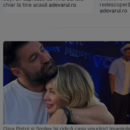
redescoperă 
chiar la tine acasă
adevarul.ro
adevarul.ro
Gina Pistol și Smiley își ridică casa visurilor! Imaginil