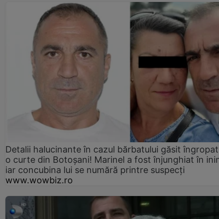
Detalii halucinante în cazul bărbatului găsit îngropat
o curte din Botoșani! Marinel a fost înjunghiat în ini
iar concubina lui se numără printre suspecți
www.wowbiz.ro