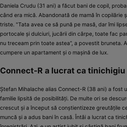
Daniela Crudu (31 ani) a făcut bani de copil, proba
când era mică. Abandonată de mamă în copilărie şi c
triste. "Tata avea ce să pună pe masă, dar îmi li
portocale şi dulciuri, jucării din cârpe, toate fac p
nu treceam prin toate astea”, a povestit bruneta. Ac
cumpere un apartament şi o maşină de lux.
Connect-R a lucrat ca tinichigiu
Ștefan Mihalache alias Connect-R (38 ani) a fost u
familie lipsită de posibilităţi. De multe ori se des
crescut şi a început să conştientizeze greutăţile ce
muncă şi a adus bani în casă. Întâi a lucrat ca tini
înregistrări. Azi, e un artist iubit și câștigă bani fru