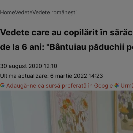
Home
Vedete
Vedete românești
Vedete care au copilărit în sără
de la 6 ani: "Bântuiau păduchii pe
30 august 2020 12:10
Ultima actualizare:
6 martie 2022 14:23
Adaugă-ne ca sursă preferată în Google
Urmă