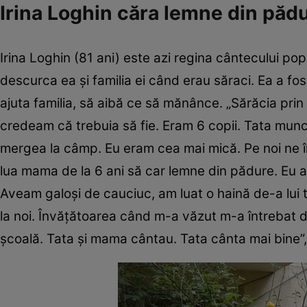
Irina Loghin căra lemne din pădu
Irina Loghin (81 ani) este azi regina cântecului p
descurca ea și familia ei când erau săraci. Ea a fo
ajuta familia, să aibă ce să mănânce. „Sărăcia prin
credeam că trebuia să fie. Eram 6 copii. Tata mun
mergea la câmp. Eu eram cea mai mică. Pe noi ne î
lua mama de la 6 ani să car lemne din pădure. Eu a
Aveam galoși de cauciuc, am luat o haină de-a lui 
la noi. Învățătoarea când m-a văzut m-a întrebat da
școală. Tata și mama cântau. Tata cânta mai bine”,