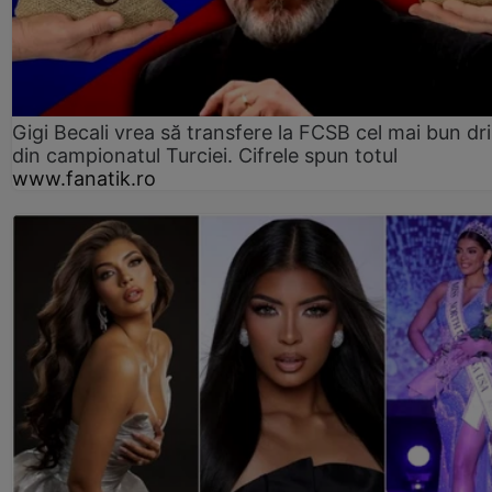
Gigi Becali vrea să transfere la FCSB cel mai bun dri
din campionatul Turciei. Cifrele spun totul
www.fanatik.ro