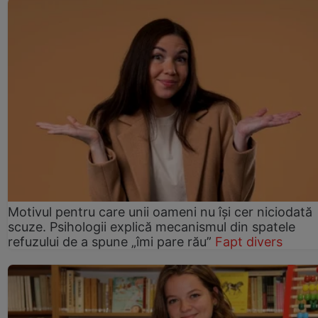
Motivul pentru care unii oameni nu își cer niciodată
scuze. Psihologii explică mecanismul din spatele
refuzului de a spune „îmi pare rău”
Fapt divers