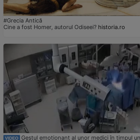
#Grecia Antică
Cine a fost Homer, autorul Odiseei?
historia.ro
Gestul emoționant al unor medici în timpul un
VIDEO