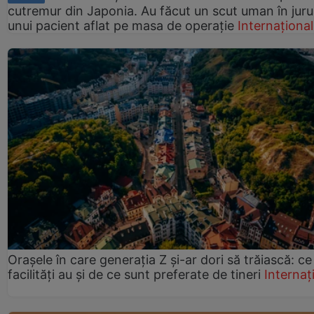
cutremur din Japonia. Au făcut un scut uman în juru
unui pacient aflat pe masa de operație
Internațional
Orașele în care generația Z și-ar dori să trăiască: ce
facilități au și de ce sunt preferate de tineri
Internaț