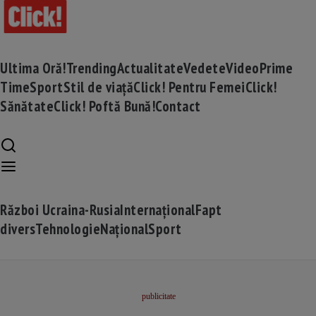
Ultima Oră!
Trending
Actualitate
Vedete
Video
Prime
Time
Sport
Stil de viață
Click! Pentru Femei
Click!
Sănătate
Click! Poftă Bună!
Contact
Război Ucraina-Rusia
Internațional
Fapt
divers
Tehnologie
Național
Sport