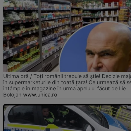
Ultima oră / Toți românii trebuie să știe! Decizie maj
în supermarketurile din toată țara! Ce urmează să s
întâmple în magazine în urma apelului făcut de Ilie
Bolojan
www.unica.ro