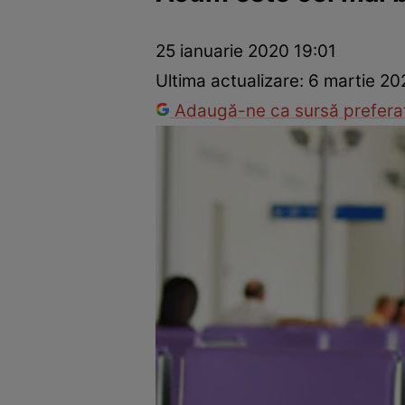
Război Ucraina-Rusia
Internațional
Fapt divers
Tehnolog
25 ianuarie 2020 19:01
Ultima actualizare:
6 martie 20
Adaugă-ne ca sursă preferat