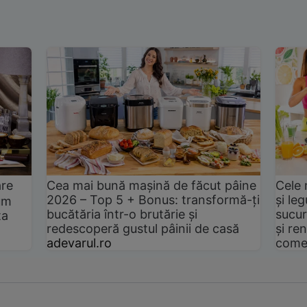
are
Cea mai bună mașină de făcut pâine
Cele 
2026 – Top 5 + Bonus: transformă-ți
și le
um
bucătăria într-o brutărie și
sucur
ta
redescoperă gustul pâinii de casă
și ren
adevarul.ro
come