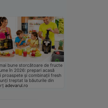
mai bune storcătoare de fructe
gume în 2026: prepari acasă
i proaspete și combinații fresh
unți treptat la băuturile din
rț
adevarul.ro