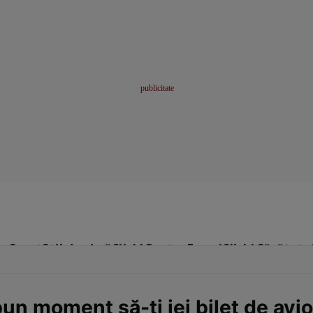
me
Sport
Stil de viață
Click! Pentru Femei
Click! Sănătate
un moment să-ţi iei bilet de avi