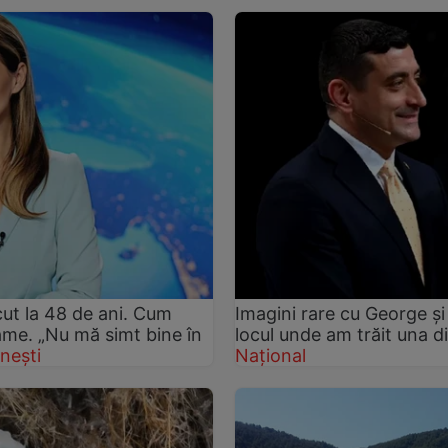
ut la 48 de ani. Cum
Imagini rare cu George și 
rame. „Nu mă simt bine în
locul unde am trăit una d
nești
Național