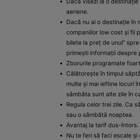
Dacă visezi la o destinaţie 
aeriene.
Dacă nu ai o destinaţie în
companiilor low cost şi fii
bilete la preţ de unul” spr
primeşti informaţii despre 
Zborurile programate foart
Călătoreşte în timpul săptăm
multe şi mai ieftine locuri 
sâmbăta sunt alte zile în ca
Regula celor trei zile. Ca să
sau o sâmbătă noaptea.
Avantaj Ia tarif dus-întors
Nu te feri să faci escale ş