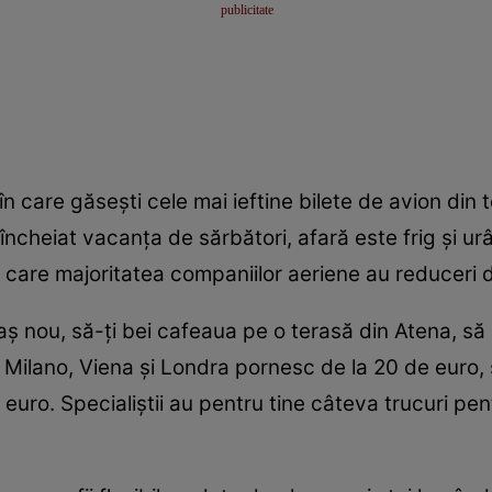
 în care găseşti cele mai ieftine bilete de avion din 
ncheiat vacanţa de sărbători, afară este frig şi urâ
u care majoritatea companiilor aeriene au reduceri 
aş nou, să-ţi bei cafeaua pe o terasă din Atena, să 
e Milano, Viena şi Londra pornesc de la 20 de euro
 euro. Specialiştii au pentru tine câteva trucuri pent