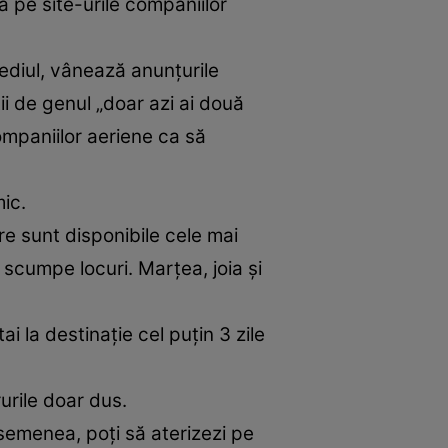
dă pe site-urile companiilor
ediul, vânează anunţurile
ii de genul „doar azi ai două
companiilor aeriene ca să
ic.
are sunt disponibile cele mai
i scumpe locuri. Marţea, joia şi
ai la destinație cel puțin 3 zile
rurile doar dus.
asemenea, poţi să aterizezi pe