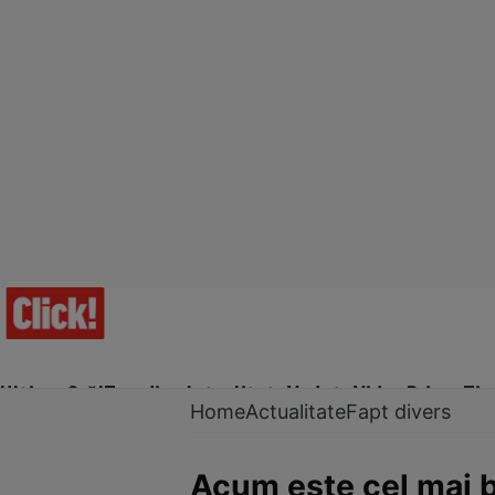
Ultima Oră!
Trending
Actualitate
Vedete
Video
Prime Ti
Home
Actualitate
Fapt divers
Acum este cel mai b