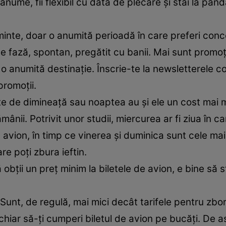
anume, fii flexibil cu data de plecare şi stai la pân
 minte, doar o anumită perioadă în care preferi conc
 pe fază, spontan, pregătit cu banii. Mai sunt promoţ
e o anumită destinaţie. Înscrie-te la newsletterele 
promoţii.
e de dimineaţă sau noaptea au şi ele un cost mai m
ânii. Potrivit unor studii, miercurea ar fi ziua în c
în avion, în timp ce vinerea şi duminica sunt cele ma
re poţi zbura ieftin.
 obții un preț minim la biletele de avion, e bine să st
. Sunt, de regulă, mai mici decât tarifele pentru zbo
i chiar să-ţi cumperi biletul de avion pe bucăţi. De 