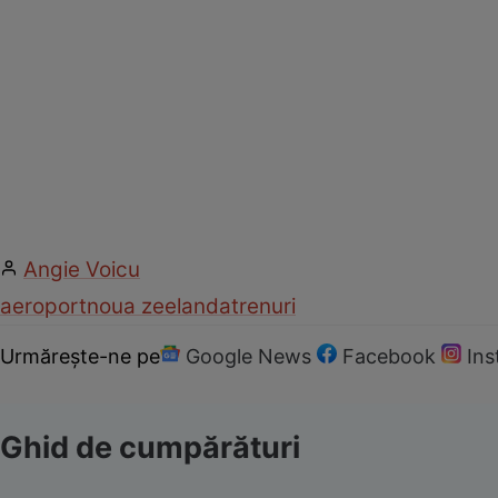
Angie Voicu
aeroport
noua zeelanda
trenuri
Urmărește-ne pe
Google News
Facebook
In
Ghid de cumpărături