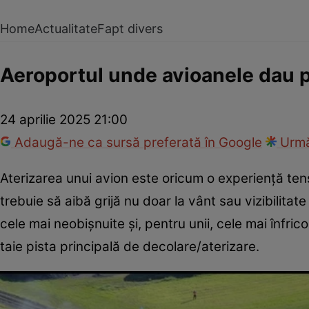
Home
Actualitate
Fapt divers
Aeroportul unde avioanele dau pr
24 aprilie 2025 21:00
Adaugă-ne ca sursă preferată în Google
Urmă
Aterizarea unui avion este oricum o experiență ten
trebuie să aibă grijă nu doar la vânt sau vizibilitate
cele mai neobișnuite și, pentru unii, cele mai înfric
taie pista principală de decolare/aterizare.