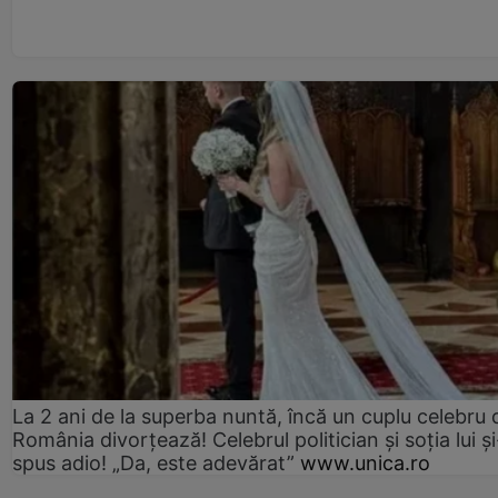
La 2 ani de la superba nuntă, încă un cuplu celebru 
România divorțează! Celebrul politician și soția lui ș
spus adio! „Da, este adevărat”
www.unica.ro