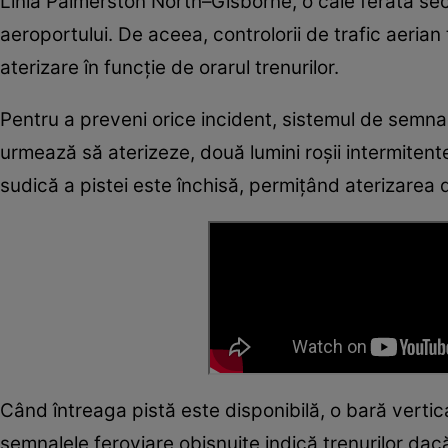
Linia Palmerston North–Gisborne, o cale ferată sec
aeroportului. De aceea, controlorii de trafic aeria
aterizare în funcție de orarul trenurilor.
Pentru a preveni orice incident, sistemul de semna
urmează să aterizeze, două lumini roșii intermitente
sudică a pistei este închisă, permițând aterizarea 
Când întreaga pistă este disponibilă, o bară vertica
semnalele feroviare obișnuite indică trenurilor da