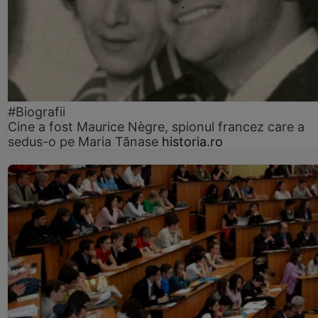
#Biografii
Cine a fost Maurice Nègre, spionul francez care a
sedus-o pe Maria Tănase
historia.ro