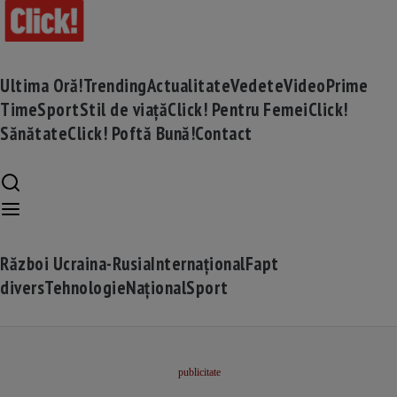
Ultima Oră!
Trending
Actualitate
Vedete
Video
Prime
Time
Sport
Stil de viață
Click! Pentru Femei
Click!
Sănătate
Click! Poftă Bună!
Contact
Război Ucraina-Rusia
Internațional
Fapt
divers
Tehnologie
Național
Sport