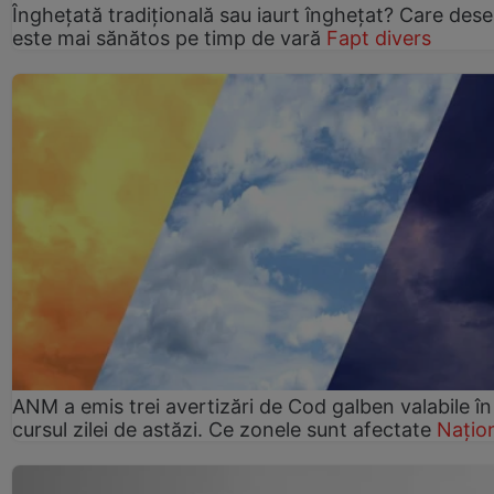
Înghețată tradițională sau iaurt înghețat? Care dese
este mai sănătos pe timp de vară
Fapt divers
ANM a emis trei avertizări de Cod galben valabile în
cursul zilei de astăzi. Ce zonele sunt afectate
Națio