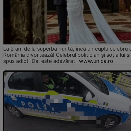
La 2 ani de la superba nuntă, încă un cuplu celebru 
România divorțează! Celebrul politician și soția lui ș
spus adio! „Da, este adevărat”
www.unica.ro