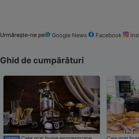
Urmărește-ne pe
Google News
Facebook
In
Ghid de cumpărături
Cele mai bune espressoare
Cea mai bun
VIDEO