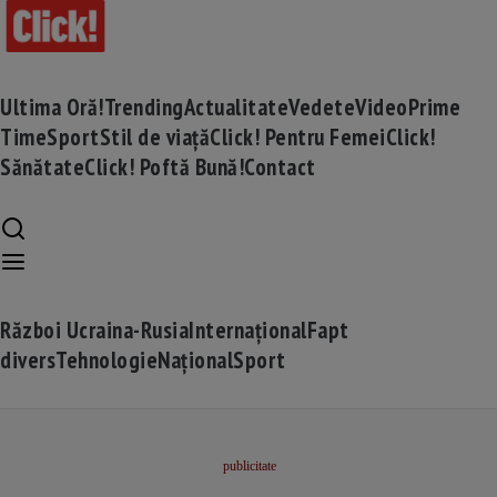
Ultima Oră!
Trending
Actualitate
Vedete
Video
Prime
Time
Sport
Stil de viață
Click! Pentru Femei
Click!
Sănătate
Click! Poftă Bună!
Contact
Război Ucraina-Rusia
Internațional
Fapt
divers
Tehnologie
Național
Sport