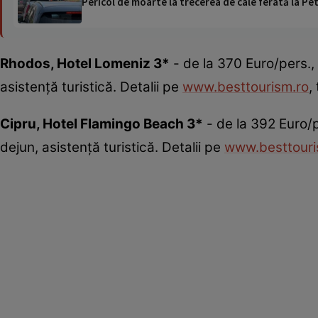
Pericol de moarte la trecerea de cale ferată la Pet
Rhodos, Hotel Lomeniz 3*
- de la 370 Euro/pers., 
asistenţă turistică. Detalii pe
www.besttourism.ro
,
Cipru, Hotel Flamingo Beach 3*
- de la 392 Euro/p
dejun, asistenţă turistică. Detalii pe
www.besttouri