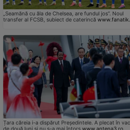
„Seamănă cu ăla de Chelsea, are fundul jos”. Noul
transfer al FCSB, subiect de caterincă
www.fanatik
Țara căreia i-a dispărut Președintele. A plecat în va
de două luni și nu s-a mai întors
www.antena3.ro