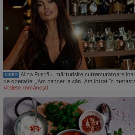
Alina Pușcău, mărturisire cutremurătoare îna
VIDEO
de operație: „Am cancer la sân. Am intrat în metast
Vedete românești