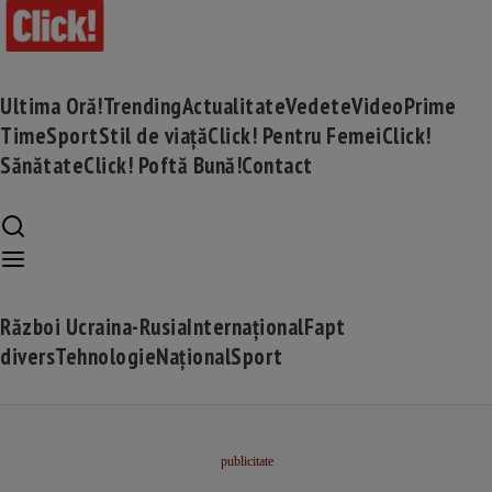
Ultima Oră!
Trending
Actualitate
Vedete
Video
Prime
Time
Sport
Stil de viață
Click! Pentru Femei
Click!
Sănătate
Click! Poftă Bună!
Contact
Război Ucraina-Rusia
Internațional
Fapt
divers
Tehnologie
Național
Sport