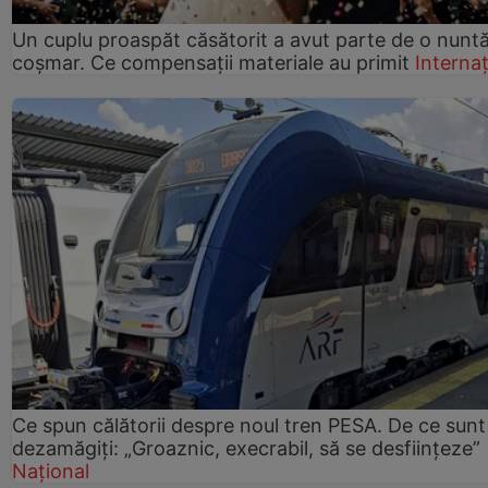
Un cuplu proaspăt căsătorit a avut parte de o nunt
coșmar. Ce compensații materiale au primit
Internaț
Ce spun călătorii despre noul tren PESA. De ce sunt
dezamăgiți: „Groaznic, execrabil, să se desființeze”
Național