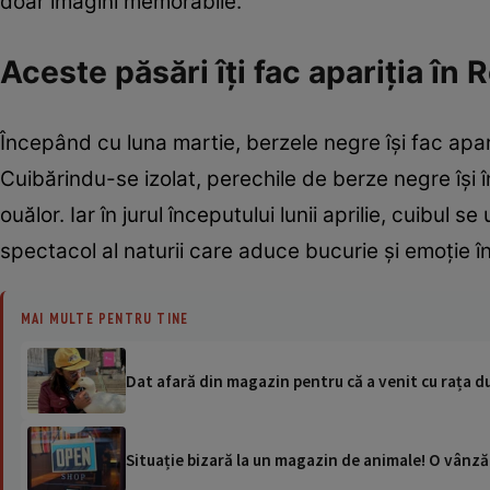
doar imagini memorabile.
Aceste păsări îți fac apariția în
Începând cu luna martie, berzele negre își fac apar
Cuibărindu-se izolat, perechile de berze negre își î
ouălor. Iar în jurul începutului lunii aprilie, cuib
spectacol al naturii care aduce bucurie și emoție în 
MAI MULTE PENTRU TINE
Dat afară din magazin pentru că a venit cu rața du
Situație bizară la un magazin de animale! O vânzăt