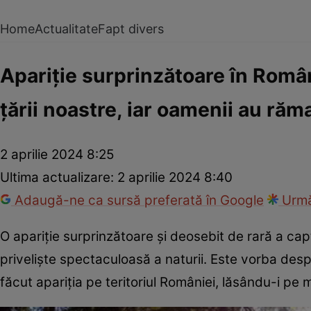
Home
Actualitate
Fapt divers
Apariție surprinzătoare în Români
țării noastre, iar oamenii au răm
2 aprilie 2024 8:25
Ultima actualizare:
2 aprilie 2024 8:40
Adaugă-ne ca sursă preferată în Google
Urmă
O apariție surprinzătoare și deosebit de rară a cap
priveliște spectaculoasă a naturii. Este vorba des
făcut apariția pe teritoriul României, lăsându-i pe 