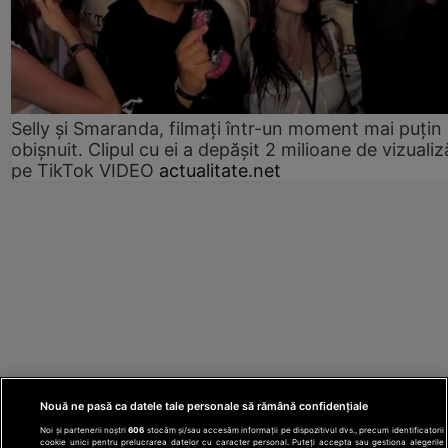
Selly și Smaranda, filmați într-un moment mai puțin
obișnuit. Clipul cu ei a depășit 2 milioane de vizualiz
pe TikTok VIDEO
actualitate.net
Nouă ne pasă ca datele tale personale să rămână confidențiale
Noi și partenerii noștri
606
stocăm și/sau accesăm informații pe dispozitivul dvs., precum identificatorii
cookie unici pentru prelucrarea datelor cu caracter personal. Puteți accepta sau gestiona alegerile