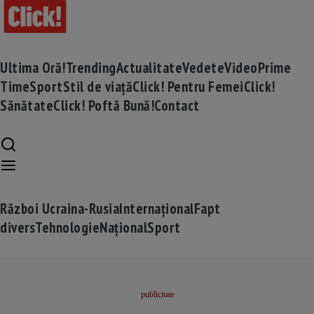
Ultima Oră!
Trending
Actualitate
Vedete
Video
Prime
Time
Sport
Stil de viață
Click! Pentru Femei
Click!
Sănătate
Click! Poftă Bună!
Contact
Război Ucraina-Rusia
Internațional
Fapt
divers
Tehnologie
Național
Sport