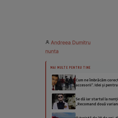
Andreea Dumitru
nunta
MAI MULTE PENTRU TINE
Cum ne îmbrăcăm corect l
accesorii”. Idei și pentru 
Se dă iar startul la nun
„Recomand două varian
O turistă de 28 de ani, d