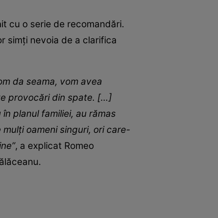
t cu o serie de recomandări.
r simți nevoia de a clarifica
e vom da seama, vom avea
te provocări din spate. […]
în planul familiei, au rămas
 mulţi oameni singuri, ori care-
ine”
, a explicat Romeo
Bălăceanu.