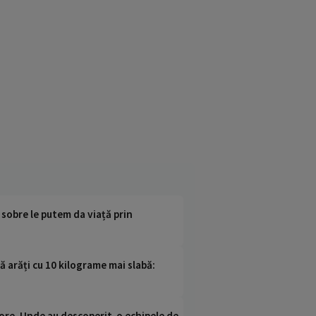
 sobre le putem da viață prin
ă arăți cu 10 kilograme mai slabă:
ci ore. Unde au descoperit-o echipele de