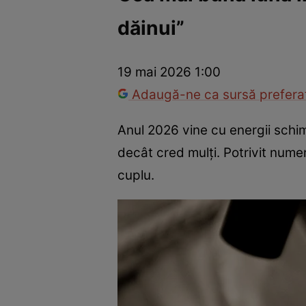
dăinui”
Război Ucraina-Rusia
Internațional
Fapt divers
Tehnolog
19 mai 2026 1:00
Adaugă-ne ca sursă preferat
Anul 2026 vine cu energii schi
decât cred mulți. Potrivit numero
cuplu.