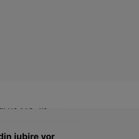
Click! Poftă Bună!
Contact
din iubire vor