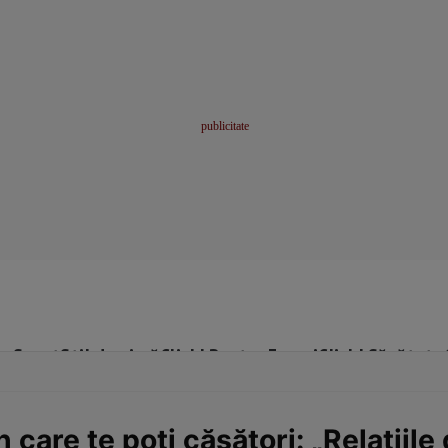
me
Sport
Stil de viață
Click! Pentru Femei
Click! Sănătate
care te poți căsători: „Relațiile 