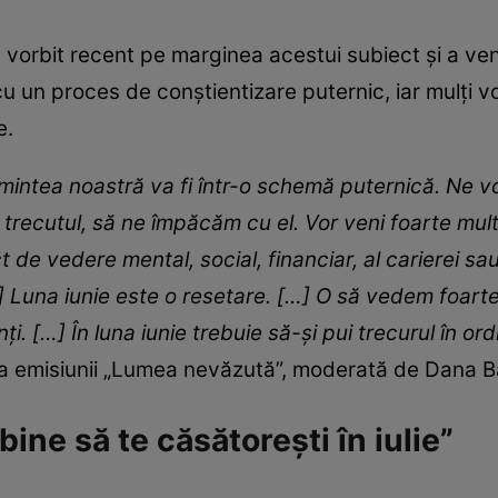
rbit recent pe marginea acestui subiect și a veni
cu un proces de conștientizare puternic, iar mulți vo
te.
re mintea noastră va fi într-o schemă puternică. N
 trecutul, să ne împăcăm cu el. Vor veni foarte mul
de vedere mental, social, financiar, al carierei sau 
…] Luna iunie este o resetare. […] O să vedem foarte
nţi. […] În luna iunie trebuie să-şi pui trecurul în ord
 a emisiunii „Lumea nevăzută”, moderată de Dana 
ne să te căsătoreşti în iulie”