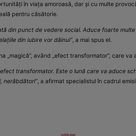
ortunități în viața amoroasă, dar și cu multe provocăr
deală pentru căsătorie.
antă din punct de vedere social. Aduce foarte multe
elaţiile din iubire vor dăinui”
, a mai spus el.
 una „magică”, având „efect transformator”, care v
efect transformator. Este o lună care va aduce sch
i, nerăbdători”
, a afirmat specialistul în cadrul emisi