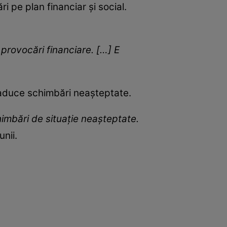
i pe plan financiar și social.
 provocări financiare. […] E
a aduce schimbări neașteptate.
imbări de situaţie neaşteptate.
unii.