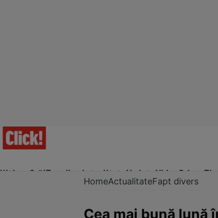
Ultima Oră!
Trending
Actualitate
Vedete
Video
Prime Ti
Home
Actualitate
Fapt divers
Cea mai bună lună în 