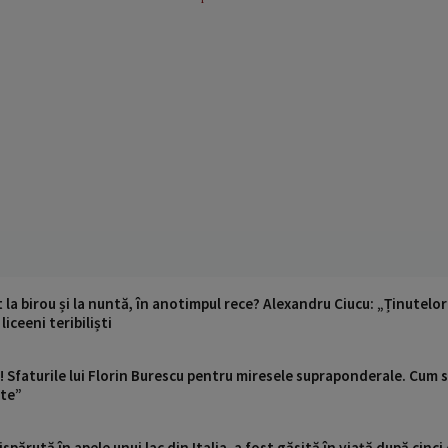
a birou și la nuntă, în anotimpul rece? Alexandru Ciucu: „Ținutelor
liceeni teribiliști
ți! Sfaturile lui Florin Burescu pentru miresele supraponderale. Cum s
te”
ispărută în apele unui lac din Italia, a fost găsită în viață după cin