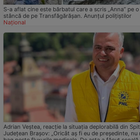
S-a aflat cine este bărbatul care a scris „Anna” pe o
stâncă de pe Transfăgărășan. Anunțul polițiștilor
Național
Adrian Veștea, reacție la situația deplorabilă din Spit
Județean Brașov: „Oricât aș fi eu de președinte, nu
bag peste fluxurile medicale. De asta a făcut școală