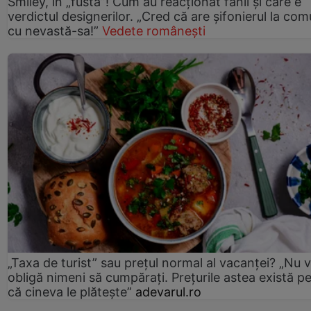
Smiley, în „fustă”! Cum au reacționat fanii și care e
verdictul designerilor. „Cred că are șifonierul la co
cu nevastă-sa!”
Vedete românești
„Taxa de turist” sau prețul normal al vacanței? „Nu 
obligă nimeni să cumpărați. Prețurile astea există p
că cineva le plătește”
adevarul.ro