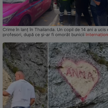
Crime în lanț în Thailanda. Un copil de 14 ani a ucis 
profesori, după ce și-ar fi omorât bunicii
Internațion