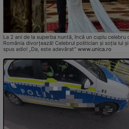
La 2 ani de la superba nuntă, încă un cuplu celebru 
România divorțează! Celebrul politician și soția lui ș
spus adio! „Da, este adevărat”
www.unica.ro