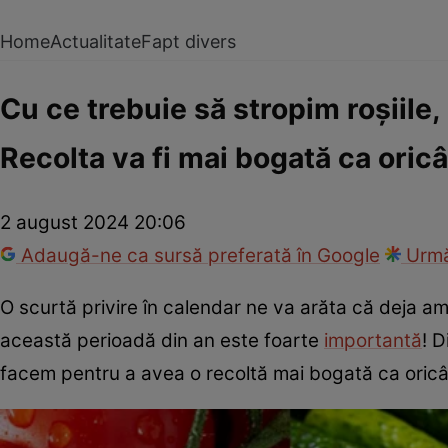
Home
Actualitate
Fapt divers
Cu ce trebuie să stropim roșiile,
Recolta va fi mai bogată ca oric
2 august 2024 20:06
Adaugă-ne ca sursă preferată în Google
Urmă
O scurtă privire în calendar ne va arăta că deja am 
această perioadă din an este foarte
importantă
! D
facem pentru a avea o recoltă mai bogată ca oric