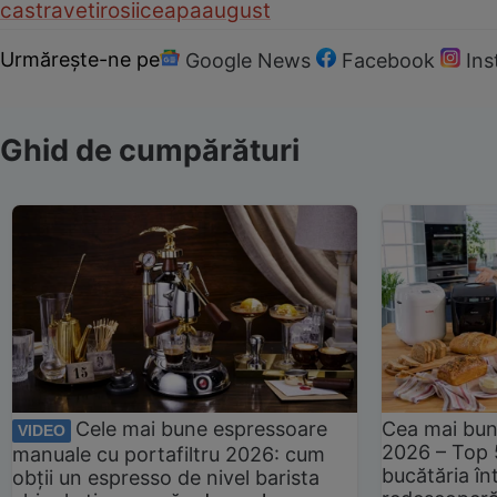
castraveti
rosii
ceapa
august
Urmărește-ne pe
Google News
Facebook
In
Ghid de cumpărături
Cele mai bune espressoare
Cea mai bun
VIDEO
2026 – Top 
manuale cu portafiltru 2026: cum
bucătăria înt
obții un espresso de nivel barista