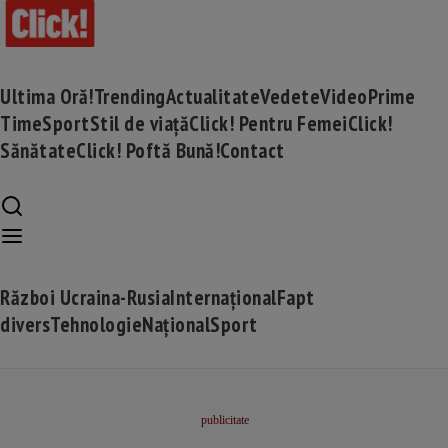
Ultima Oră!
Trending
Actualitate
Vedete
Video
Prime
Time
Sport
Stil de viață
Click! Pentru Femei
Click!
Sănătate
Click! Poftă Bună!
Contact
Război Ucraina-Rusia
Internațional
Fapt
divers
Tehnologie
Național
Sport