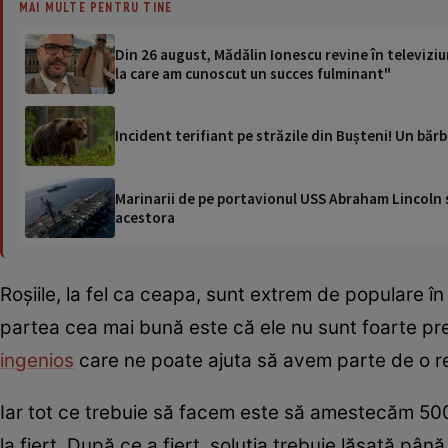
MAI MULTE PENTRU TINE
Din 26 august, Mădălin Ionescu revine în televiziun
la care am cunoscut un succes fulminant"
Incident terifiant pe străzile din Bușteni! Un bărb
Marinarii de pe portavionul USS Abraham Lincoln su
acestora
Roșiile, la fel ca ceapa, sunt extrem de populare în 
partea cea mai bună este că ele nu sunt foarte pre
ingenios
care ne poate ajuta să avem parte de o r
Iar tot ce trebuie să facem este să amestecăm 500
la fiert. După ce a fiert, soluția trebuie lăsată p