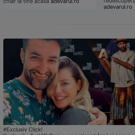
redescoperă 
chiar la tine acasă
adevarul.ro
adevarul.ro
#Exclusiv Click!