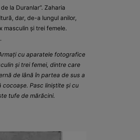
e de la Duranlar”. Zaharia
tură, dar, de-a lungul anilor,
 masculin și trei femele.
.
 Armaţi cu aparatele fotografice
ulin şi trei femei, dintre care
ernă de lână în partea de sus a
 cocoaşe. Pasc liniştite şi cu
şte tufe de mărăcini.