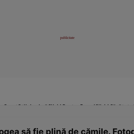
me
Sport
Stil de viață
Click! Pentru Femei
Click! Sănătate
ea să fie plină de cămile. Fotog