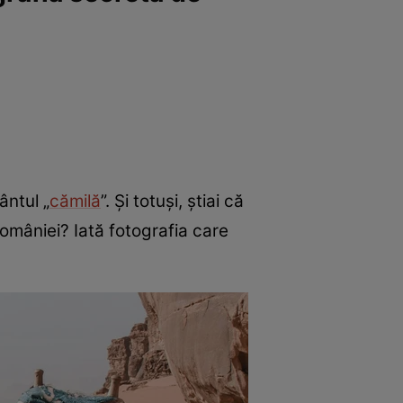
ântul „
cămilă
”. Și totuși, știai că
omâniei? Iată fotografia care