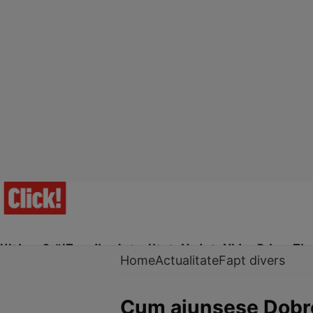
Ultima Oră!
Trending
Actualitate
Vedete
Video
Prime Ti
Home
Actualitate
Fapt divers
Cum ajunsese Dobrog