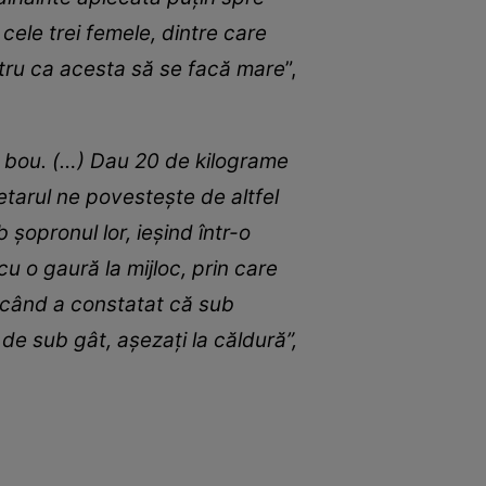
cele trei femele, dintre care
entru ca acesta să se facă mare
”,
e bou. (…) Dau 20 de kilograme
etarul ne povesteşte de altfel
 şopronul lor, ieşind într-o
u o gaură la mijloc, prin care
 când a constatat că sub
de sub gât, aşezaţi la căldură”,