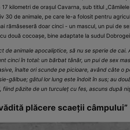
la 17 kilometri de oraşul Cavarna, sub titlul „Cămilel
iv 30 de animale, pe care le-a folosit pentru agricul
mai rămăseseră doar cinci - un mascul, un pui de sex
 cu două cocoașe, bine adaptate la sudul Dobrogei
ct de animale apocaliptice, să nu se sperie de cai.
nt cinci în total: un bărbat tânăr, un pui de sex masc
sive, înalte ori scunde pe picioare, având câte o p
şie-gălbue; gâtul lor lung este îndoit în sus; au două
, fiind păzite de un turculeţ cu fes, ascuns după ni
u vădită plăcere scaeţii câmpului”