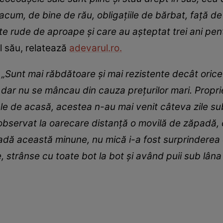
acum, de bine de rău, obligaţiile de bărbat, faţă de 
alte rude de aproape şi care au aşteptat trei ani p
ul său, relatează
adevarul.ro.
:
„Sunt mai răbdătoare și mai rezistente decât oric
 dar nu se mâncau din cauza prețurilor mari. Propri
ele de acasă, acestea n-au mai venit câteva zile sub
 observat la oarecare distanţă o movilă de zăpadă, c
adă această minune, nu mică i-a fost surprinderea
 strânse cu toate bot la bot şi având puii sub lâna 