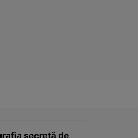
Click! Poftă Bună!
Contact
rafia secretă de