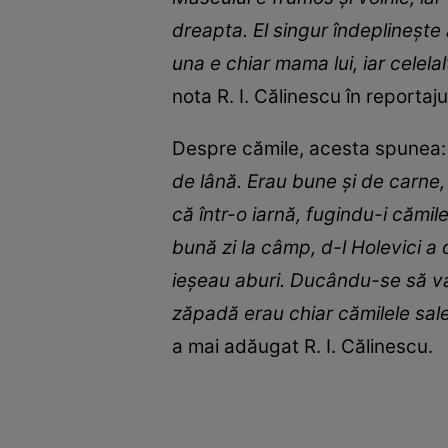
dreapta. El singur îndeplineşte 
una e chiar mama lui, iar celel
nota R. I. Călinescu în reportaj
Despre cămile, acesta spunea
de lână. Erau bune și de carne,
că într-o iarnă, fugindu-i cămil
bună zi la câmp, d-l Holevici a
ieşeau aburi. Ducându-se să v
zăpadă erau chiar cămilele sale,
a mai adăugat R. I. Călinescu.