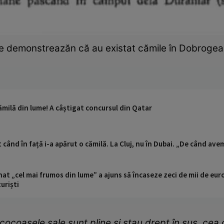
e demonstreazăn că au existat cămile în Dobrogea /
ămilă din lume! A câștigat concursul din Qatar
 când în față i-a apărut o cămilă. La Cluj, nu în Dubai. „De când ave
t „cel mai frumos din lume” a ajuns să încaseze zeci de mii de eur
turiști
 cocoaşele sale sunt pline şi stau drept în sus, cea