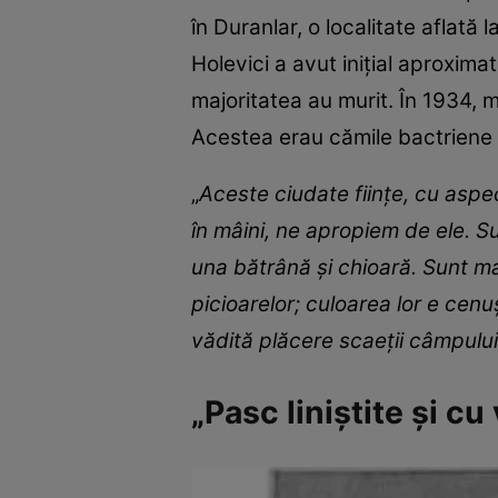
în Duranlar, o localitate aflată 
Holevici a avut inițial aproximat
majoritatea au murit. În 1934, 
Acestea erau cămile bactriene
„
Aceste ciudate fiinţe, cu aspe
în mâini, ne apropiem de ele. Su
una bătrână şi chioară. Sunt ma
picioarelor; culoarea lor e cenu
vădită plăcere scaeţii câmpului
„Pasc liniştite şi c