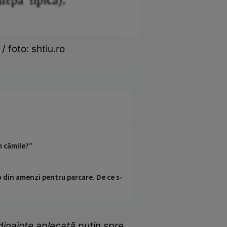
 foto: shtiu.ro
m cămile?”
o din amenzi pentru parcare. De ce s-
 dinainte aplecată puţin spre