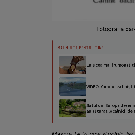
Fotografia car
MAI MULTE PENTRU TINE
Ea e cea mai frumoasă c
VIDEO. Conducea liniștit
Satul din Europa desemna
au săturat localnicii de 
Masculul e frumos şi voinic, iar