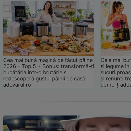
Cea mai bună mașină de făcut pâine
Cele mai bu
2026 – Top 5 + Bonus: transformă-ți
și legume în
bucătăria într-o brutărie și
sucuri proas
redescoperă gustul pâinii de casă
și renunți tr
adevarul.ro
comerț
adev