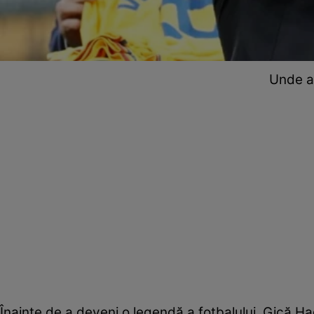
Unde a 
Înainte de a deveni o legendă a fotbalului, Gică Hag