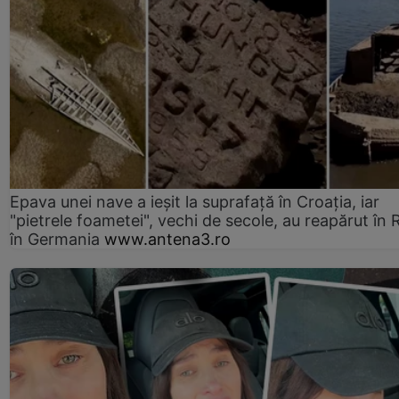
Epava unei nave a ieșit la suprafață în Croația, iar
"pietrele foametei", vechi de secole, au reapărut în R
în Germania
www.antena3.ro