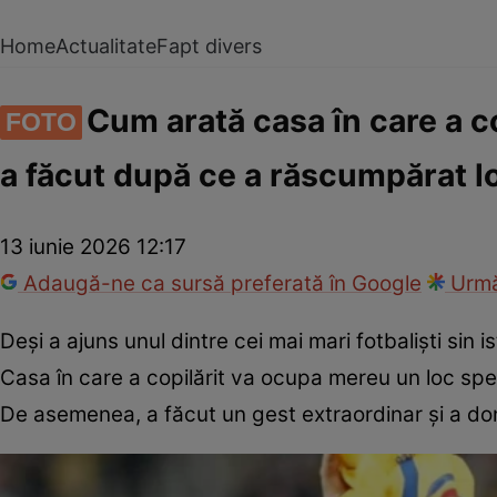
Home
Actualitate
Fapt divers
Cum arată casa în care a co
FOTO
a făcut după ce a răscumpărat l
13 iunie 2026 12:17
Adaugă-ne ca sursă preferată în Google
Urmă
Deși a ajuns unul dintre cei mai mari fotbaliști sin
Casa în care a copilărit va ocupa mereu un loc spec
De asemenea, a făcut un gest extraordinar și a do