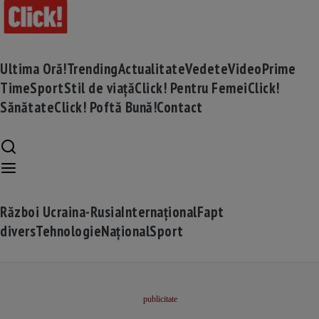
Ultima Oră!
Trending
Actualitate
Vedete
Video
Prime
Time
Sport
Stil de viață
Click! Pentru Femei
Click!
Sănătate
Click! Poftă Bună!
Contact
Război Ucraina-Rusia
Internațional
Fapt
divers
Tehnologie
Național
Sport