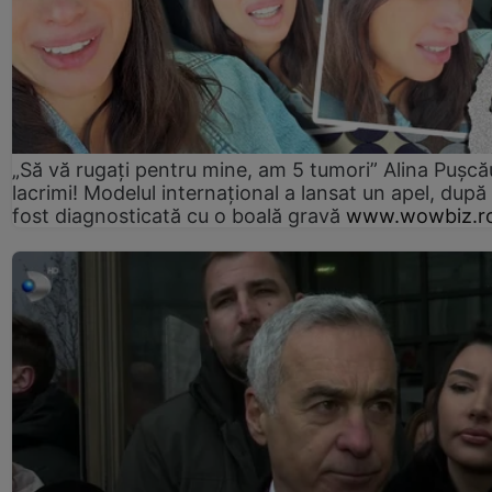
„Să vă rugați pentru mine, am 5 tumori” Alina Pușcău
lacrimi! Modelul internațional a lansat un apel, după
fost diagnosticată cu o boală gravă
www.wowbiz.r