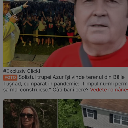
#Exclusiv Click!
Solistul trupei Azur își vinde terenul din Băile
FOTO
Tușnad, cumpărat în pandemie: „Timpul nu-mi perm
să mai construiesc.” Câți bani cere?
Vedete româneș