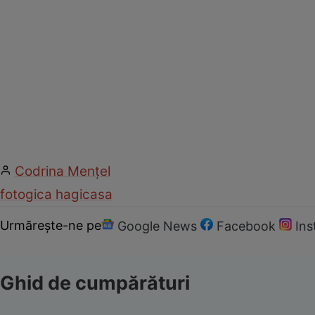
Codrina Mențel
foto
gica hagi
casa
Urmărește-ne pe
Google News
Facebook
In
Ghid de cumpărături