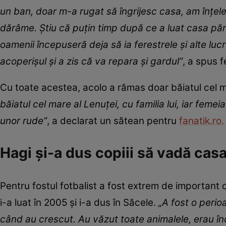
un ban, doar m-a rugat să îngrijesc casa, am înțeles
dărâme. Știu că puțin timp după ce a luat casa păr
oamenii începuseră deja să ia ferestrele și alte lucru
acoperișul și a zis că va repara și gardul”
, a spus 
Cu toate acestea, acolo a rămas doar băiatul cel ma
băiatul cel mare al Lenuței, cu familia lui, iar feme
unor rude”
, a declarat un sătean pentru
fanatik.ro.
Hagi și-a dus copiii să vadă casa 
Pentru fostul fotbalist a fost extrem de important ca
i-a luat în 2005 și i-a dus în Săcele.
„A fost o perio
când au crescut. Au văzut toate animalele, erau în