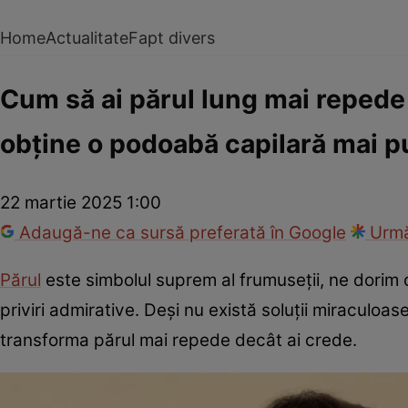
Home
Actualitate
Fapt divers
Cum să ai părul lung mai repede
obține o podoabă capilară mai put
22 martie 2025 1:00
Adaugă-ne ca sursă preferată în Google
Urmă
Părul
este simbolul suprem al frumuseții, ne dorim cu
priviri admirative. Deși nu există soluții miraculoase
transforma părul mai repede decât ai crede.