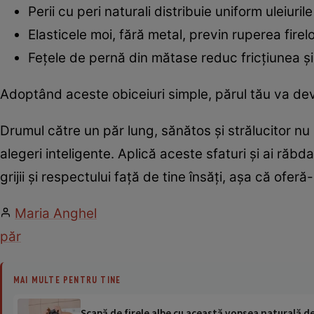
Perii cu peri naturali distribuie uniform uleiuril
Elasticele moi, fără metal, previn ruperea firel
Fețele de pernă din mătase reduc fricțiunea și
Adoptând aceste obiceiuri simple, părul tău va deve
Drumul către un păr lung, sănătos și strălucitor nu 
alegeri inteligente. Aplică aceste sfaturi și ai răbd
grijii și respectului față de tine însăți, așa că oferă
Maria Anghel
păr
MAI MULTE PENTRU TINE
Scapă de firele albe cu această vopsea naturală d