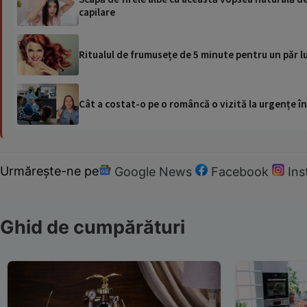
capilare
Ritualul de frumusețe de 5 minute pentru un păr lung
Cât a costat-o pe o româncă o vizită la urgențe în
Urmărește-ne pe
Google News
Facebook
In
Ghid de cumpărături