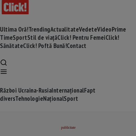
Ultima Oră!
Trending
Actualitate
Vedete
Video
Prime
Time
Sport
Stil de viață
Click! Pentru Femei
Click!
Sănătate
Click! Poftă Bună!
Contact
Război Ucraina-Rusia
Internațional
Fapt
divers
Tehnologie
Național
Sport