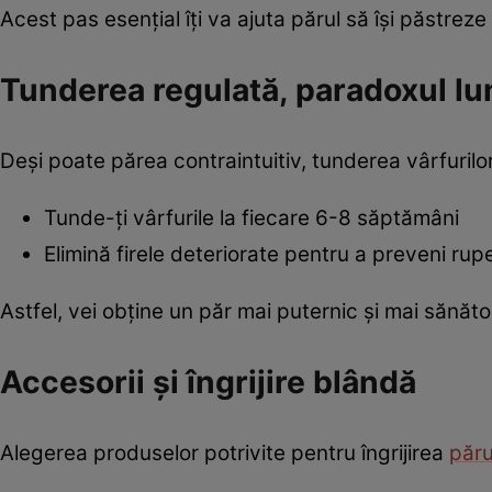
Acest pas esențial îți va ajuta părul să își păstre
Tunderea regulată, paradoxul lu
Deși poate părea contraintuitiv, tunderea vârfuril
Tunde-ți vârfurile la fiecare 6-8 săptămâni
Elimină firele deteriorate pentru a preveni rup
Astfel, vei obține un păr mai puternic și mai sănăt
Accesorii și îngrijire blândă
Alegerea produselor potrivite pentru îngrijirea
păru