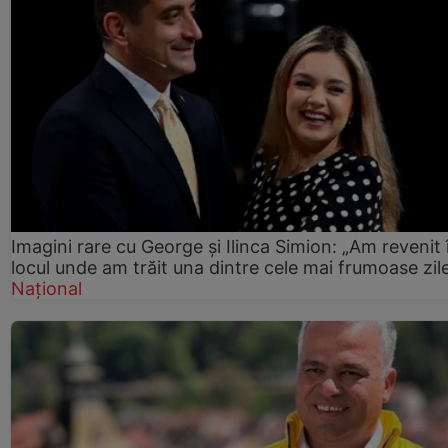
Imagini rare cu George și Ilinca Simion: „Am revenit 
locul unde am trăit una dintre cele mai frumoase zil
Național