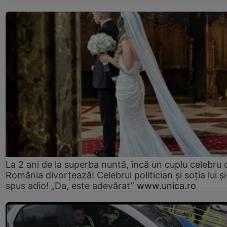
La 2 ani de la superba nuntă, încă un cuplu celebru 
România divorțează! Celebrul politician și soția lui ș
spus adio! „Da, este adevărat”
www.unica.ro