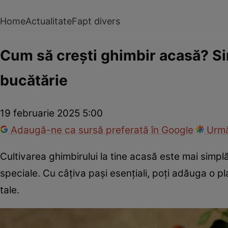
Home
Actualitate
Fapt divers
Cum să crești ghimbir acasă? Sim
bucătărie
19 februarie 2025 5:00
Adaugă-ne ca sursă preferată în Google
Urmă
Cultivarea ghimbirului la tine acasă este mai simplă
speciale. Cu câțiva pași esențiali, poți adăuga o p
tale.