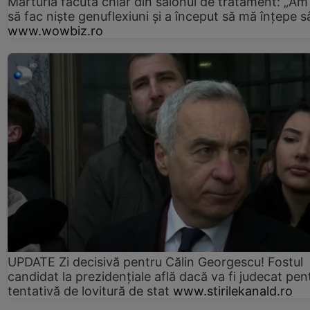
Mărturia făcută chiar din salonul de tratament: „Am
să fac niște genuflexiuni și a început să mă înțepe s
www.wowbiz.ro
UPDATE Zi decisivă pentru Călin Georgescu! Fostul
candidat la prezidențiale află dacă va fi judecat pen
tentativă de lovitură de stat
www.stirilekanald.ro