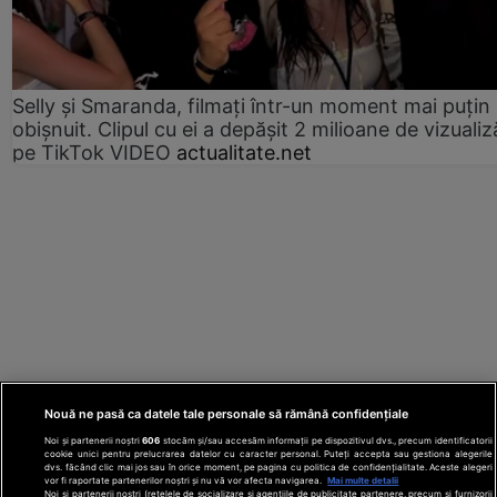
Selly și Smaranda, filmați într-un moment mai puțin
obișnuit. Clipul cu ei a depășit 2 milioane de vizualiz
pe TikTok VIDEO
actualitate.net
Nouă ne pasă ca datele tale personale să rămână confidențiale
Noi și partenerii noștri
606
stocăm și/sau accesăm informații pe dispozitivul dvs., precum identificatorii
cookie unici pentru prelucrarea datelor cu caracter personal. Puteți accepta sau gestiona alegerile
dvs. făcând clic mai jos sau în orice moment, pe pagina cu politica de confidențialitate. Aceste alegeri
vor fi raportate partenerilor noștri și nu vă vor afecta navigarea.
Mai multe detalii
Noi si partenerii nostri (retelele de socializare si agentiile de publicitate partenere, precum si furnizorii