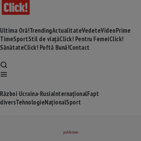
Ultima Oră!
Trending
Actualitate
Vedete
Video
Prime
Time
Sport
Stil de viață
Click! Pentru Femei
Click!
Sănătate
Click! Poftă Bună!
Contact
Război Ucraina-Rusia
Internațional
Fapt
divers
Tehnologie
Național
Sport