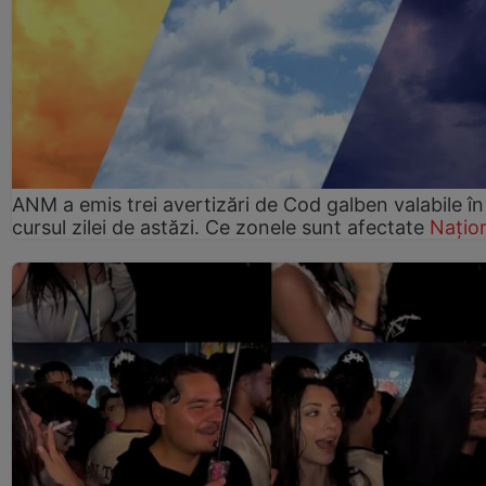
ANM a emis trei avertizări de Cod galben valabile în
cursul zilei de astăzi. Ce zonele sunt afectate
Națio