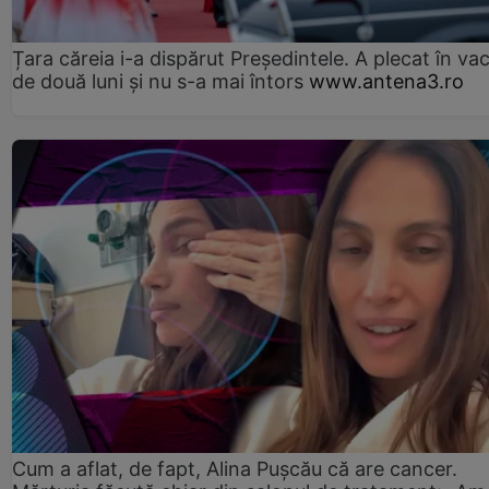
Țara căreia i-a dispărut Președintele. A plecat în va
de două luni și nu s-a mai întors
www.antena3.ro
Cum a aflat, de fapt, Alina Pușcău că are cancer.