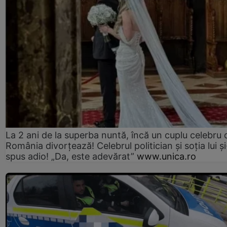
La 2 ani de la superba nuntă, încă un cuplu celebru 
România divorțează! Celebrul politician și soția lui ș
spus adio! „Da, este adevărat”
www.unica.ro