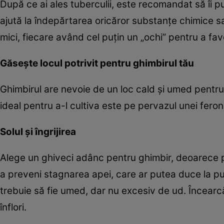
După ce ai ales tuberculii, este recomandat să îi p
ajută la îndepărtarea oricăror substanțe chimice sa
mici, fiecare având cel puțin un „ochi” pentru a favo
Găsește locul potrivit pentru ghimbirul tău
Ghimbirul are nevoie de un loc cald și umed pentru a
ideal pentru a-l cultiva este pe pervazul unei feroni
Solul și îngrijirea
Alege un ghiveci adânc pentru ghimbir, deoarece pl
a preveni stagnarea apei, care ar putea duce la pu
trebuie să fie umed, dar nu excesiv de ud. Încearcă s
înflori.