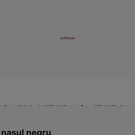
me
Sport
Stil de viață
Click! Pentru Femei
Click! Sănătate
 nasul negru