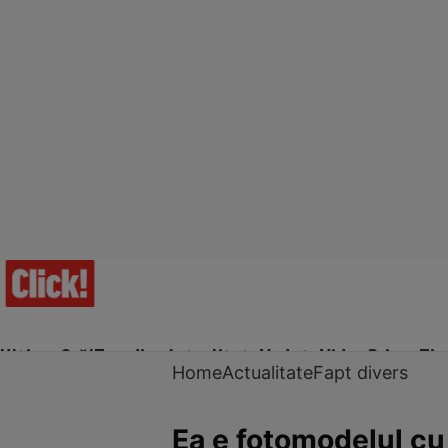
Ultima Oră!
Trending
Actualitate
Vedete
Video
Prime Ti
Home
Actualitate
Fapt divers
Ea e fotomodelul cu