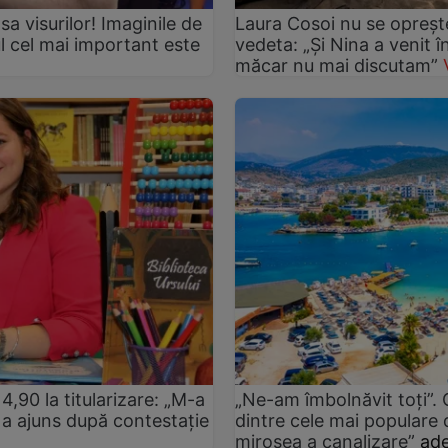
asa visurilor! Imaginile de
Laura Cosoi nu se oprește
ul cel mai important este
vedeta: „Și Nina a venit 
măcar nu mai discutam”
4,90 la titularizare: „M-a
„Ne-am îmbolnăvit toți”.
tă a ajuns după contestație
dintre cele mai populare d
mirosea a canalizare”
ade