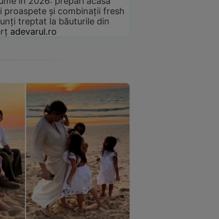
gume în 2026: prepari acasă
i proaspete și combinații fresh
unți treptat la băuturile din
rț
adevarul.ro