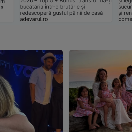
2026 – Top 5 + Bonus: transformă-ți
și le
um
bucătăria într-o brutărie și
sucur
ta
redescoperă gustul pâinii de casă
și ren
adevarul.ro
come