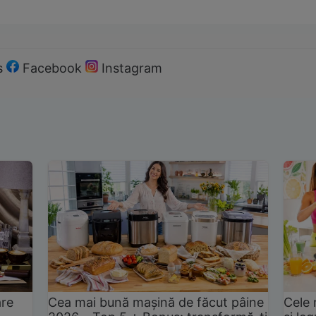
s
Facebook
Instagram
are
Cea mai bună mașină de făcut pâine
Cele 