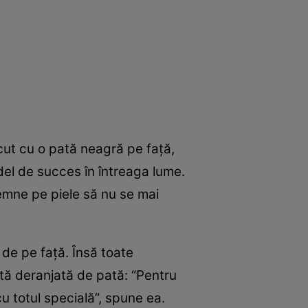
ut cu o pată neagră pe faţă,
del de succes în întreaga lume.
emne pe piele să nu se mai
de pe faţă. Însă toate
ată deranjată de pată: “Pentru
u totul specială”, spune ea.