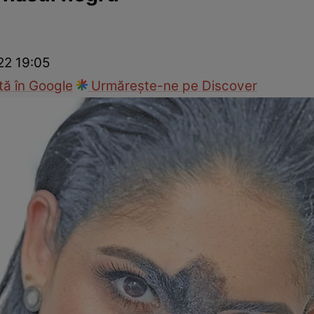
ie
Național
Sport
22 19:05
ă în Google
Urmărește-ne pe Discover