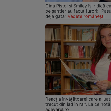
Gina Pistol și Smiley își ridică c
pe șantier au făcut furori: „Pas
deja gata”
Vedete românești
Reacția învățătoarei care a luat 
trecut din iad în rai”. La ce no
adevarul.ro