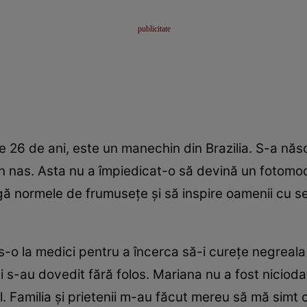
6 de ani, este un manechin din Brazilia. S-a născ
in nas. Asta nu a împiedicat-o să devină un fotomo
gă normele de frumuseţe şi să inspire oamenii cu s
-o la medici pentru a încerca să-i cureţe negreala 
ni s-au dovedit fără folos. Mariana nu a fost niciod
. Familia şi prietenii m-au făcut mereu să mă simt c