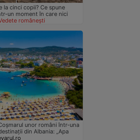
 la cinci copii? Ce spune
într-un moment în care nici
Vedete românești
 Coșmarul unor români într-una
estinații din Albania: „Apa
varul.ro