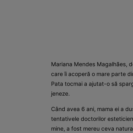
Mariana Mendes Magalhães, de 2
care îi acoperă o mare parte d
Pata tocmai a ajutat-o să spar
jeneze.
Când avea 6 ani, mama ei a dus
tentativele doctorilor esteticie
mine, a fost mereu ceva natural