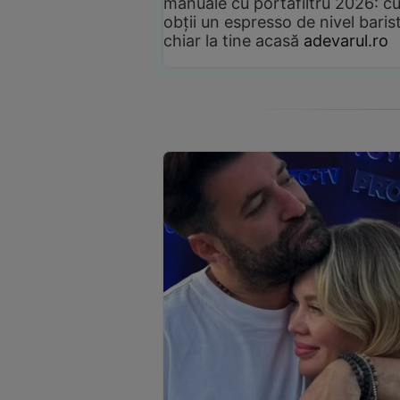
manuale cu portafiltru 2026: c
obții un espresso de nivel baris
chiar la tine acasă
adevarul.ro