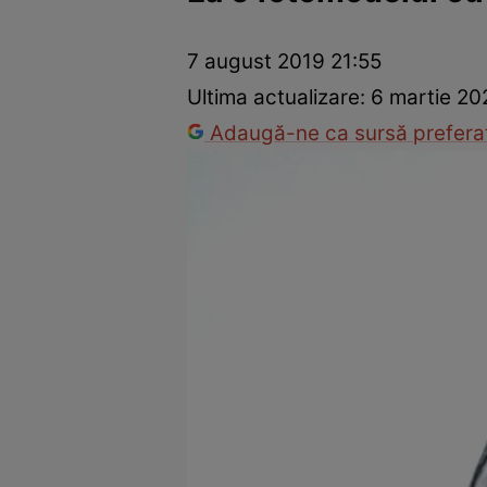
Război Ucraina-Rusia
Internațional
Fapt divers
Tehnolog
7 august 2019 21:55
Ultima actualizare:
6 martie 20
Adaugă-ne ca sursă preferat