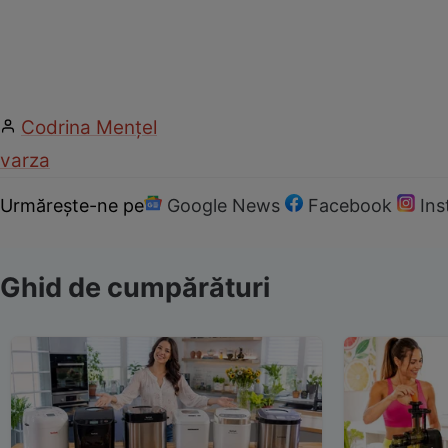
Codrina Mențel
varza
Urmărește-ne pe
Google News
Facebook
In
Ghid de cumpărături