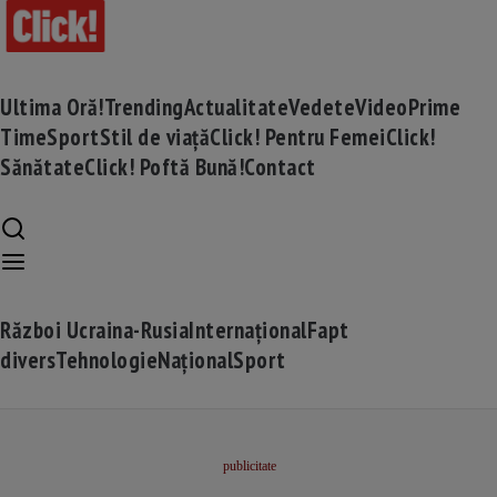
Ultima Oră!
Trending
Actualitate
Vedete
Video
Prime
Time
Sport
Stil de viață
Click! Pentru Femei
Click!
Sănătate
Click! Poftă Bună!
Contact
Război Ucraina-Rusia
Internațional
Fapt
divers
Tehnologie
Național
Sport