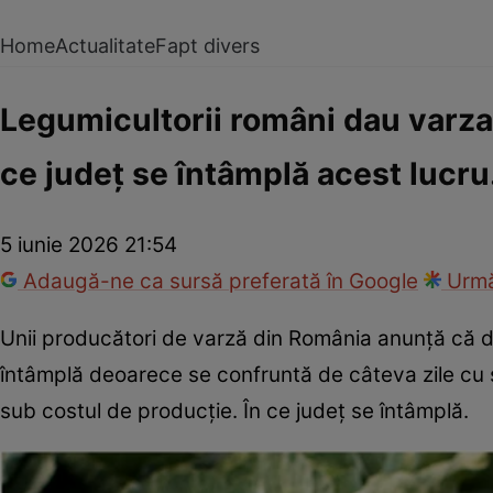
Home
Actualitate
Fapt divers
Legumicultorii români dau varza 
ce județ se întâmplă acest lucru.
5 iunie 2026 21:54
Adaugă-ne ca sursă preferată în Google
Urmă
Unii producători de varză din România anunță că d
întâmplă deoarece se confruntă de câteva zile cu 
sub costul de producție. În ce județ se întâmplă.