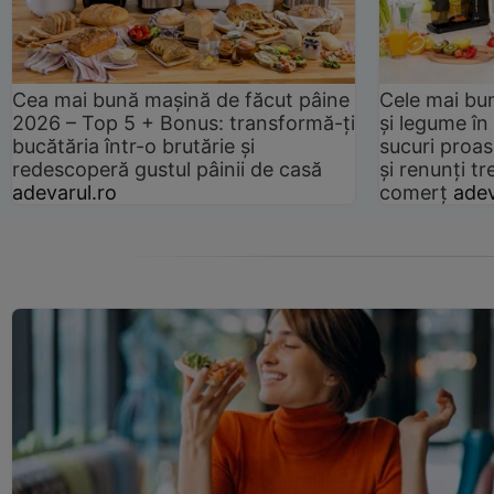
Cea mai bună mașină de făcut pâine
Cele mai bu
2026 – Top 5 + Bonus: transformă-ți
și legume în
bucătăria într-o brutărie și
sucuri proas
redescoperă gustul pâinii de casă
și renunți tr
adevarul.ro
comerț
adev