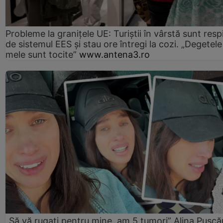
Probleme la granițele UE: Turiștii în vârstă sunt resp
de sistemul EES și stau ore întregi la cozi. „Degetele
mele sunt tocite”
www.antena3.ro
„Să vă rugați pentru mine, am 5 tumori” Alina Pușcău