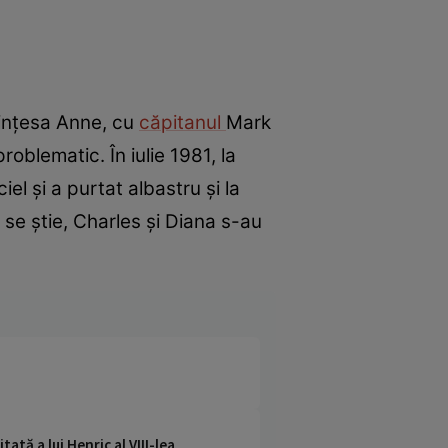
Prințesa Anne, cu
căpitanul
Mark
problematic. În iulie 1981, la
l și a purtat albastru și la
se știe, Charles și Diana s-au
ată a lui Henric al VIII-lea