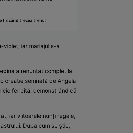
e fix când trecea trenul
violet, iar mariajul s-a
. Regina a renunțat complet la
 o creație semnată de Angela
nicie fericită, demonstrând că
t, iar viitoarele nunți regale,
lbastrului. După cum se știe,