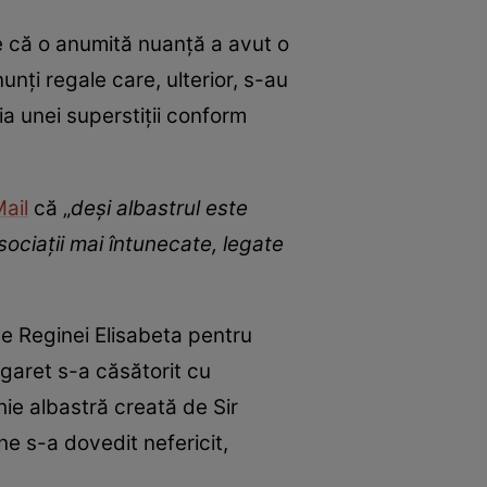
e că o anumită nuanță a avut o
unți regale care, ulterior, s-au
ia unei superstiții conform
Mail
că „
deși albastrul este
sociații mai întunecate, legate
le Reginei Elisabeta pentru
rgaret s-a căsătorit cu
ie albastră creată de Sir
ne s-a dovedit nefericit,