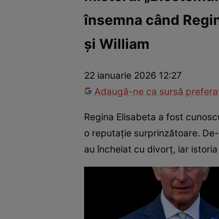
însemna când Regina
Război Ucraina-Rusia
Internațional
Fapt divers
Tehnolog
și William
22 ianuarie 2026 12:27
Adaugă-ne ca sursă preferat
Regina Elisabeta a fost cunoscu
o reputație surprinzătoare. De-
au încheiat cu divorț, iar istori