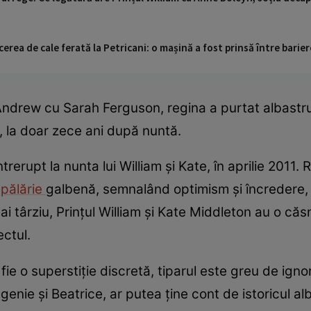
cerea de cale ferată la Petricani: o mașină a fost prinsă între barier
i Andrew cu Sarah Ferguson, regina a purtat albastru-
6, la doar zece ani după nuntă.
ntrerupt la nunta lui William și Kate, în aprilie 2011
o
pălărie
galbenă, semnalând optimism și încredere,
i târziu, Prințul William și Kate Middleton au o căs
ectul.
ie o superstiție discretă, tiparul este greu de ignora
ugenie și Beatrice, ar putea ține cont de istoricul a