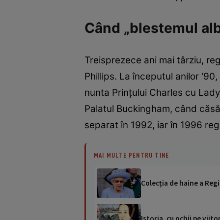
Când „blestemul alba
Treisprezece ani mai târziu, reg
Phillips. La începutul anilor '90,
nunta Prințului Charles cu Lady 
Palatul Buckingham, când căsăto
separat în 1992, iar în 1996 reg
MAI MULTE PENTRU TINE
Colecția de haine a Regi
Istoria, cu ochii pe viit