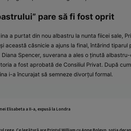
strului” pare să fi fost oprit
ina a purtat din nou albastru la nunta fiicei sale, 
 și această căsnicie a ajuns la final, întărind tiparul 
Diana Spencer, suverana a ales o ținută albastru-cie
ria a fost aprobată de Consiliul Privat. După cum 
ina i-a încurajat să semneze divorțul formal.
nei Elisabeta a II-a, expusă la Londra
orul rege. Ce legătură are Prințul William cu Anne Boleyn, soția decapit