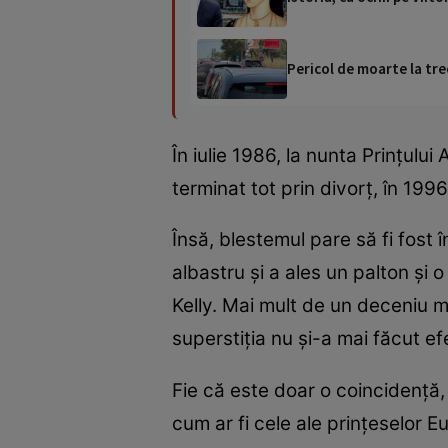
Pericol de moarte la tre
În iulie 1986, la nunta Prințulu
terminat tot prin divorț, în 199
Însă, blestemul pare să fi fost î
albastru și a ales un palton și 
Kelly. Mai mult de un deceniu ma
superstiția nu și-a mai făcut ef
Fie că este doar o coincidență, f
cum ar fi cele ale prințeselor E