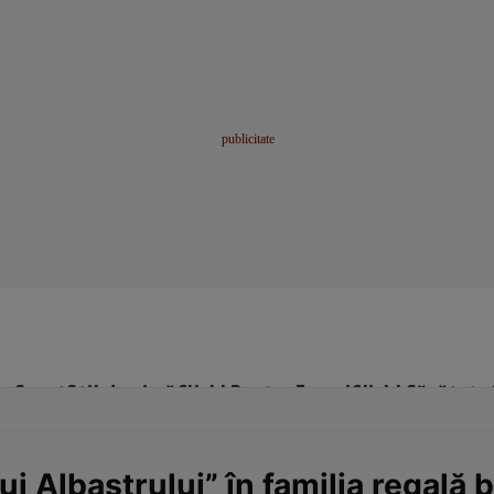
me
Sport
Stil de viață
Click! Pentru Femei
Click! Sănătate
i Albastrului” în familia regală b