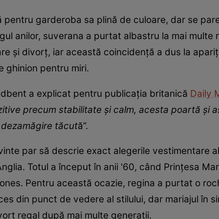
 pentru garderoba sa plină de culoare, dar se par
ul anilor, suverana a purtat albastru la mai multe n
e și divorț, iar această coincidență a dus la apariț
e ghinion pentru miri.
adbent a explicat pentru publicația britanică
Daily 
itive precum stabilitate și calm, acesta poartă și a
i dezamăgire tăcut
ă”.
vinte par să descrie exact alegerile vestimentare a
Anglia. Totul a început în anii '60, când Prințesa Ma
nes. Pentru această ocazie, regina a purtat o roch
s din punct de vedere al stilului, dar mariajul în si
vorț regal după mai multe generații.