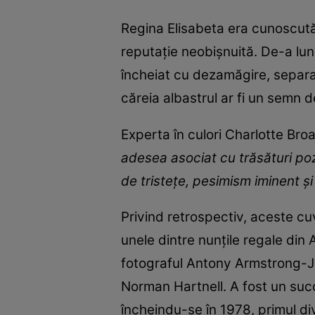
Regina Elisabeta era cunoscută
reputație neobișnuită. De-a lung
încheiat cu dezamăgire, separar
căreia albastrul ar fi un semn d
Experta în culori Charlotte Bro
adesea asociat cu trăsături poz
de tristețe, pesimism iminent ș
Privind retrospectiv, aceste cu
unele dintre nunțile regale din 
fotograful Antony Armstrong-Jo
Norman Hartnell. A fost un succe
încheindu-se în 1978, primul di