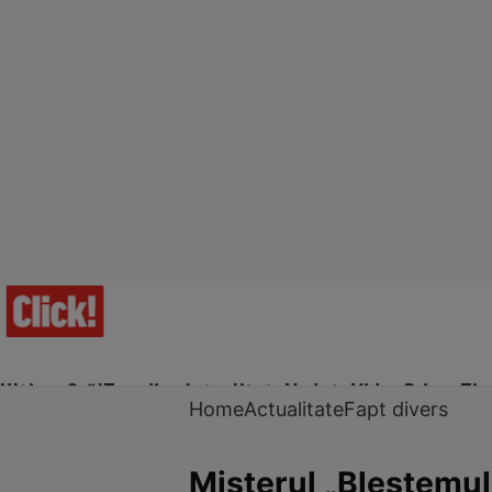
Ultima Oră!
Trending
Actualitate
Vedete
Video
Prime Ti
Home
Actualitate
Fapt divers
Misterul „Blestemulu