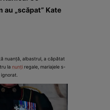
m au „scăpat” Kate
tă nuanță, albastrul, a căpătat
tru la
nunți
regale, mariajele s-
 ignorat.