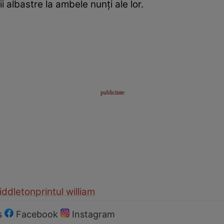
i albastre la ambele nunți ale lor.
iddleton
printul william
s
Facebook
Instagram