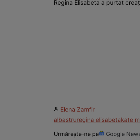
Regina Elisabeta a purtat creați
Elena Zamfir
albastru
regina elisabeta
kate m
Urmărește-ne pe
Google New