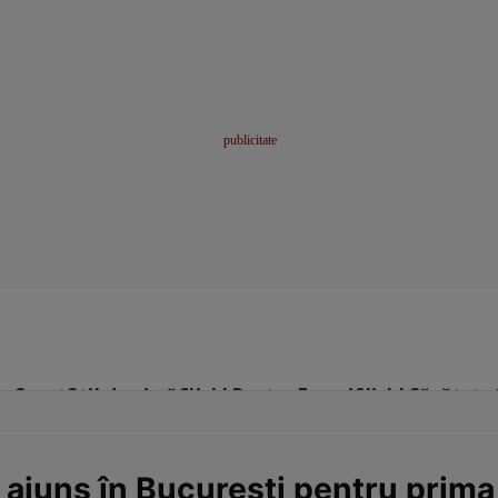
me
Sport
Stil de viață
Click! Pentru Femei
Click! Sănătate
a ajuns în București pentru prima