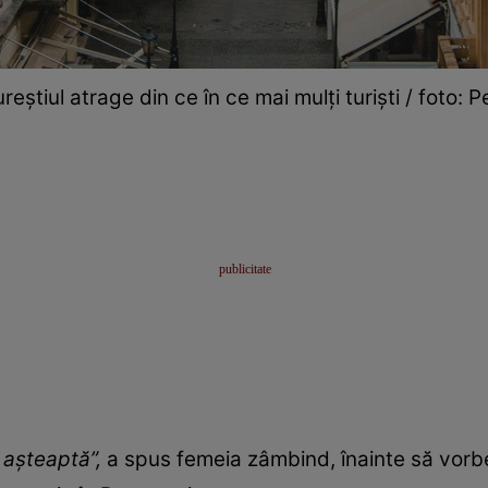
reștiul atrage din ce în ce mai mulți turiști / foto: P
 așteaptă”,
a spus femeia zâmbind, înainte să vorb