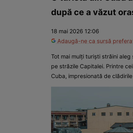
după ce a văzut ora
Război Ucraina-Rusia
Internațional
Fapt divers
Tehnolog
18 mai 2026 12:06
Adaugă-ne ca sursă preferat
Tot mai mulți turiști străini al
pe străzile Capitalei. Printre ce
Cuba, impresionată de clădirile