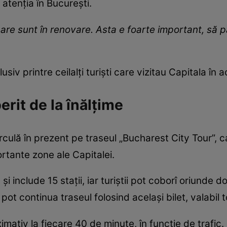
 atenția în București.
care sunt în renovare. Asta e foarte important, să p
usiv printre ceilalți turiști care vizitau Capitala în a
rit de la înălțime
culă în prezent pe traseul „Bucharest City Tour”, c
ortante zone ale Capitalei.
și include 15 stații, iar turiștii pot coborî oriunde 
 pot continua traseul folosind același bilet, valabil 
imativ la fiecare 40 de minute, în funcție de trafic.