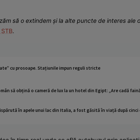
m să o extindem și la alte puncte de interes ale o
STB
.
te” cu prosoape. Stațiunile impun reguli stricte
omân să obțină o cameră de lux la un hotel din Egipt: „Are cadă faină
ispărută în apele unui lac din Italia, a fost găsită în viață după cin