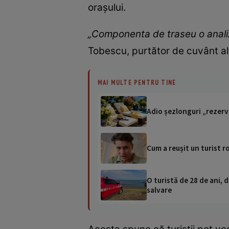
orașului.
„Componenta de traseu o analiză
Tobescu, purtător de cuvânt al
MAI MULTE PENTRU TINE
Adio șezlonguri „rezerva
Cum a reușit un turist r
O turistă de 28 de ani, d
salvare