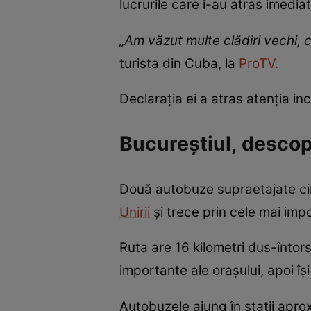
lucrurile care i-au atras imediat
„Am văzut multe clădiri vechi, 
turista din Cuba, la
ProTV.
Declarația ei a atras atenția incl
Bucureștiul, descope
Două autobuze supraetajate cir
Unirii
și trece prin cele mai imp
Ruta are 16 kilometri dus-întors 
importante ale orașului, apoi își
Autobuzele ajung în stații aprox