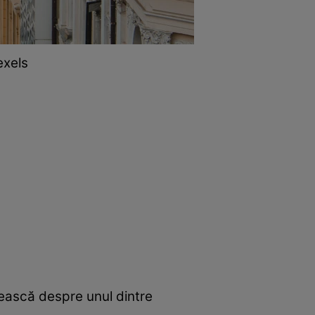
exels
ească despre unul dintre