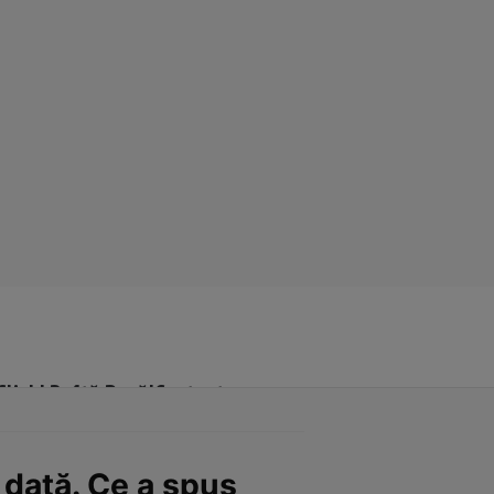
Click! Poftă Bună!
Contact
 dată. Ce a spus