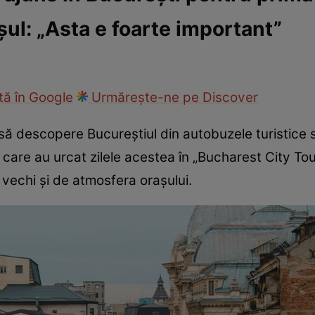
șul: „Asta e foarte important”
ie
Național
Sport
ă în Google
Urmărește-ne pe Discover
eg să descopere Bucureștiul din autobuzele turistice
i care au urcat zilele acestea în „Bucharest City Tour
 vechi și de atmosfera orașului.