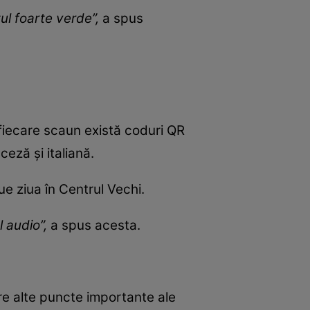
tul foarte verde”,
a spus
ă fiecare scaun există coduri QR
ceză și italiană.
ue ziua în Centrul Vechi.
 audio”,
a spus acesta.
re alte puncte importante ale