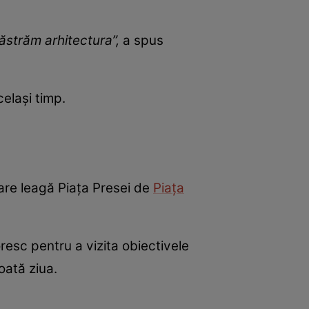
ăstrăm arhitectura”,
a spus
celași timp.
are leagă Piața Presei de
Piața
doresc pentru a vizita obiectivele
toată ziua.