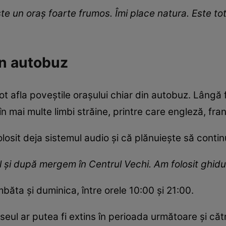
 este un oraș foarte frumos. Îmi place natura. Este to
in autobuz
 pot afla poveștile orașului chiar din autobuz. Lâng
n mai multe limbi străine, printre care engleză, fran
folosit deja sistemul audio și că plănuiește să contin
și după mergem în Centrul Vechi. Am folosit ghidul
băta și duminica, între orele 10:00 și 21:00.
eul ar putea fi extins în perioada următoare și căt