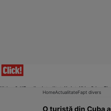
Ultima Oră!
Trending
Actualitate
Vedete
Video
Prime Ti
Home
Actualitate
Fapt divers
O turistă din Cuba 