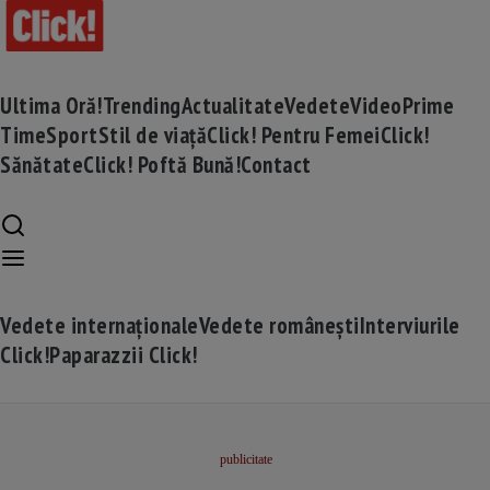
Ultima Oră!
Trending
Actualitate
Vedete
Video
Prime
Time
Sport
Stil de viață
Click! Pentru Femei
Click!
Sănătate
Click! Poftă Bună!
Contact
Vedete internaționale
Vedete românești
Interviurile
Click!
Paparazzii Click!