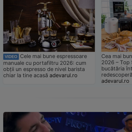
Cele mai bune espressoare
Cea mai bun
VIDEO
2026 – Top 
manuale cu portafiltru 2026: cum
bucătăria înt
obții un espresso de nivel barista
redescoperă 
chiar la tine acasă
adevarul.ro
adevarul.ro