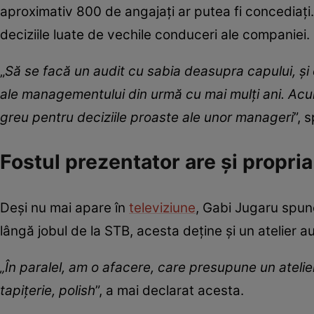
aproximativ 800 de angajați ar putea fi concediați
deciziile luate de vechile conduceri ale companiei.
„
Să se facă un audit cu sabia deasupra capului, și c
ale managementului din urmă cu mai mulți ani. Acu
greu pentru deciziile proaste ale unor manageri
”, 
Fostul prezentator are și propri
Deși nu mai apare în
televiziune
, Gabi Jugaru spune
lângă jobul de la STB, acesta deține și un atelier au
„În paralel, am o afacere, care presupune un atelier
tapițerie, polish
”, a mai declarat acesta.