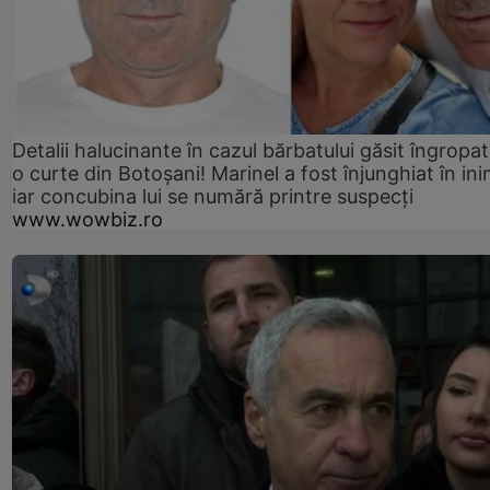
Detalii halucinante în cazul bărbatului găsit îngropat
o curte din Botoșani! Marinel a fost înjunghiat în ini
iar concubina lui se numără printre suspecți
www.wowbiz.ro