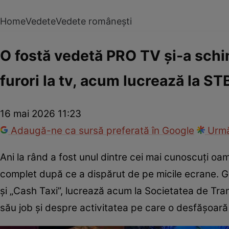
Home
Vedete
Vedete românești
O fostă vedetă PRO TV și-a schim
furori la tv, acum lucrează la ST
16 mai 2026 11:23
Adaugă-ne ca sursă preferată în Google
Urmă
Ani la rând a fost unul dintre cei mai cunoscuți oa
complet după ce a dispărut de pe micile ecrane. 
și „Cash Taxi”, lucrează acum la Societatea de Tra
său job și despre activitatea pe care o desfășoară