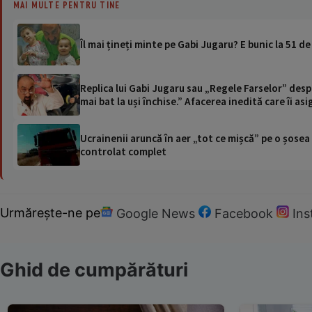
MAI MULTE PENTRU TINE
Îl mai țineți minte pe Gabi Jugaru? E bunic la 51 de
Replica lui Gabi Jugaru sau „Regele Farselor” desp
mai bat la uși închise.” Afacerea inedită care îi as
Ucrainenii aruncă în aer „tot ce mișcă” pe o șose
controlat complet
Urmărește-ne pe
Google News
Facebook
In
Ghid de cumpărături