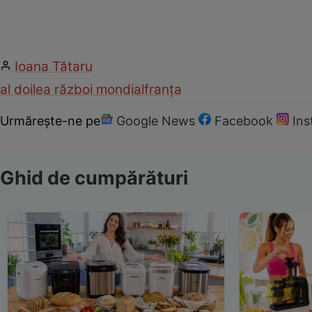
Ioana Tătaru
al doilea război mondial
franța
Urmărește-ne pe
Google News
Facebook
In
Ghid de cumpărături