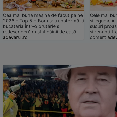
Cea mai bună mașină de făcut pâine
Cele mai bu
2026 – Top 5 + Bonus: transformă-ți
și legume în
bucătăria într-o brutărie și
sucuri proas
redescoperă gustul pâinii de casă
și renunți tr
adevarul.ro
comerț
adev