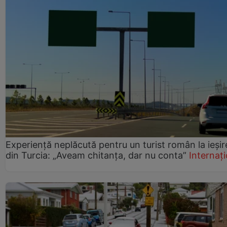
Experiență neplăcută pentru un turist român la ieșir
din Turcia: „Aveam chitanța, dar nu conta”
Internați