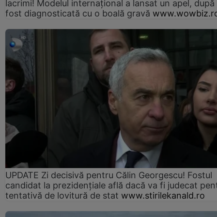
lacrimi! Modelul internațional a lansat un apel, după
fost diagnosticată cu o boală gravă
www.wowbiz.r
UPDATE Zi decisivă pentru Călin Georgescu! Fostul
candidat la prezidențiale află dacă va fi judecat pen
tentativă de lovitură de stat
www.stirilekanald.ro