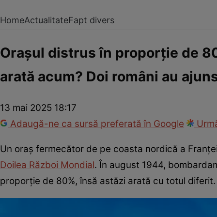
Home
Actualitate
Fapt divers
Orașul distrus în proporție de 
arată acum? Doi români au ajuns 
13 mai 2025 18:17
Adaugă-ne ca sursă preferată în Google
Urmă
Un oraș fermecător de pe coasta nordică a Franței 
Doilea Război Mondial
. În august 1944, bombardame
proporție de 80%, însă astăzi arată cu totul diferit.