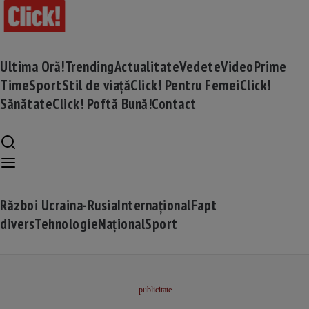
Ultima Oră!
Trending
Actualitate
Vedete
Video
Prime
Time
Sport
Stil de viață
Click! Pentru Femei
Click!
Sănătate
Click! Poftă Bună!
Contact
Război Ucraina-Rusia
Internațional
Fapt
divers
Tehnologie
Național
Sport