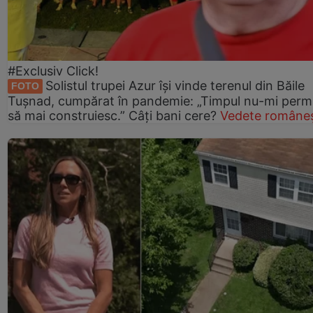
#Exclusiv Click!
Solistul trupei Azur își vinde terenul din Băile
FOTO
Tușnad, cumpărat în pandemie: „Timpul nu-mi perm
să mai construiesc.” Câți bani cere?
Vedete româneș