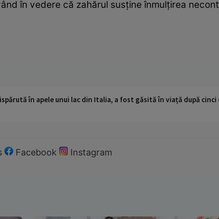
nd în vedere că zahărul susţine înmulţirea necontr
ispărută în apele unui lac din Italia, a fost găsită în viață după cin
s
Facebook
Instagram