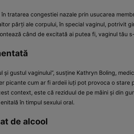
e în tratarea congestiei nazale prin usucarea membr
tor părţi ale corpului, în special vaginul, potrivit g
ntează când de excitată ai putea fi, vaginul tău s
mentată
şi gustul vaginului”, susţine Kathryn Boling, medic
 picante cum ar fi ardeii iuţi pot provoca o stare p
cest context, este că reziduul de pe mâini şi din gu
enitală în timpul sexului oral.
at de alcool