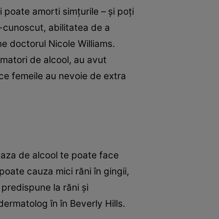
poate amorti simţurile – şi poţi
e-cunoscut, abilitatea de a
e doctorul Nicole Williams.
umatori de alcool, au avut
p ce femeile au nevoie de extra
 baza de alcool te poate face
oate cauza mici răni în gingii,
predispune la răni şi
ermatolog în în Beverly Hills.