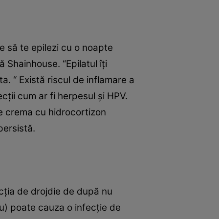
e să te epilezi cu o noapte
ă Shainhouse. “Epilatul îţi
a. “ Există riscul de inflamare a
ecţii cum ar fi herpesul şi HPV.
de crema cu hidrocortizon
 persistă.
ecţia de drojdie de după nu
nu) poate cauza o infecţie de