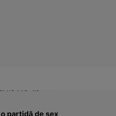
Click! Poftă Bună!
Contact
e o partidă de sex