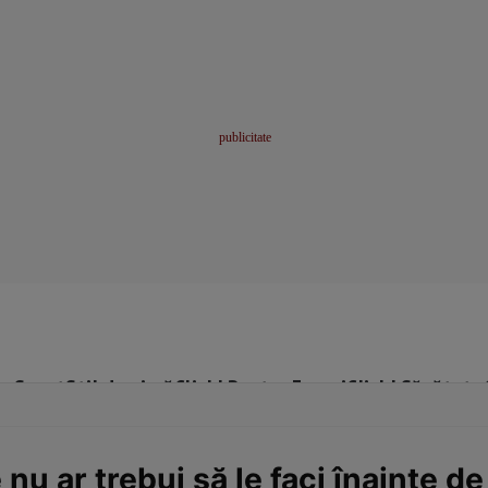
me
Sport
Stil de viață
Click! Pentru Femei
Click! Sănătate
 nu ar trebui să le faci înainte d