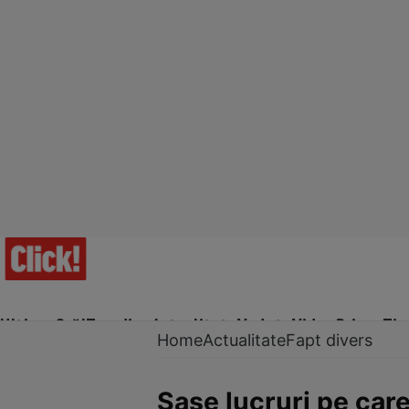
Ultima Oră!
Trending
Actualitate
Vedete
Video
Prime Ti
Home
Actualitate
Fapt divers
Şase lucruri pe care