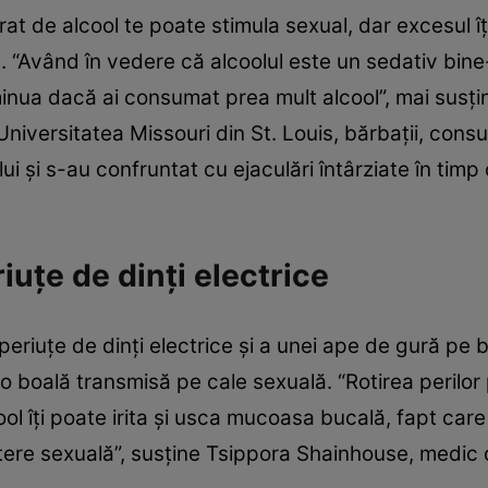
 de alcool te poate stimula sexual, dar excesul îţi 
sm. “Având în vedere că alcoolul este un sedativ bin
nua dacă ai consumat prea mult alcool”, mai susţin
 Universitatea Missouri din St. Louis, bărbaţii, cons
lui şi s-au confruntat cu ejaculări întârziate în tim
riuţe de dinţi electrice
 periuţe de dinţi electrice şi a unei ape de gură pe
o boală transmisă pe cale sexuală. “Rotirea perilor p
l îţi poate irita şi usca mucoasa bucală, fapt care 
tere sexuală”, susţine Tsippora Shainhouse, medic d