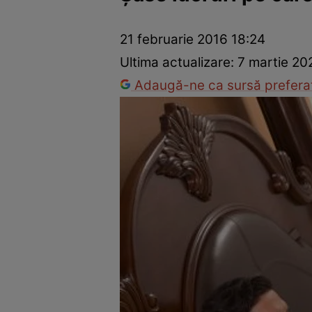
Război Ucraina-Rusia
Internațional
Fapt divers
Tehnolog
21 februarie 2016 18:24
Ultima actualizare:
7 martie 20
Adaugă-ne ca sursă preferat