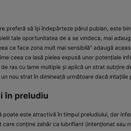
re preferă să îşi îndepărteze părul pubian, este bin
 pielii tale oportunitatea de a se vindeca, mai adaug
, ceea ce face zona mult mai sensibilă” adaugă aceast
 intime ceea ce lasă pielea expusă unor potenţiale inf
 de ras cu lame multiple şi aplică un strat subţire 
 un nou strat în dimineaţă următoare dacă iritaţiile
i în preludiu
 poate este atractivă în timpul preludiului, dar inf
nt care conţine zahăr ca lubrifiant (intenţionat sau 