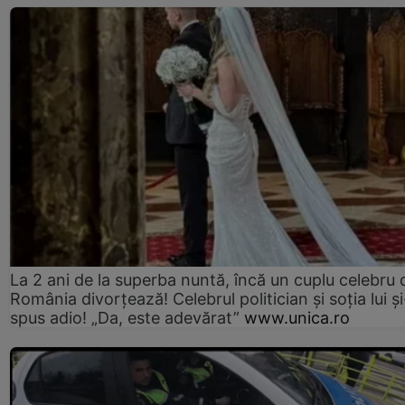
La 2 ani de la superba nuntă, încă un cuplu celebru 
România divorțează! Celebrul politician și soția lui ș
spus adio! „Da, este adevărat”
www.unica.ro