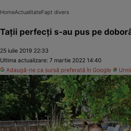
Home
Actualitate
Fapt divers
Taţii perfecţi s-au pus pe dobor
25 iulie 2019 22:33
Ultima actualizare:
7 martie 2022 14:40
Adaugă-ne ca sursă preferată în Google
Urmă