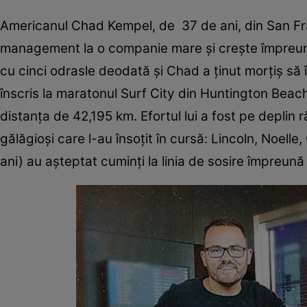
Americanul Chad Kempel, de 37 de ani, din San Fra
management la o companie mare şi creşte împreună cu
cu cinci odrasle deodată şi Chad a ţinut morţiş să 
înscris la maratonul Surf City din Huntington Beach,
distanţa de 42,195 km. Efortul lui a fost pe deplin r
gălăgioşi care l-au însoţit în cursă: Lincoln, Noell
ani) au aşteptat cuminţi la linia de sosire împreun