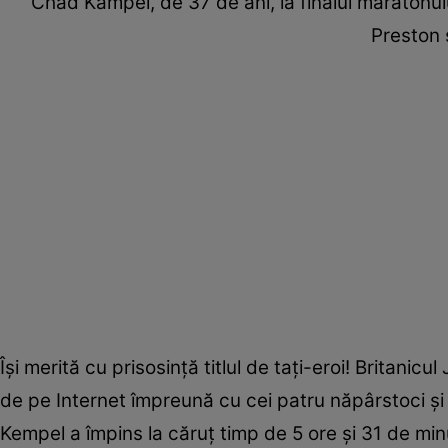
Chad Kampel, de 37 de ani, la finalul maratonul
Preston 
Îşi merită cu prisosinţă titlul de taţi-eroi! Britani
de pe Internet împreună cu cei patru năpârs­toci şi
Kempel a împins la căruţ timp de 5 ore şi 31 de minu