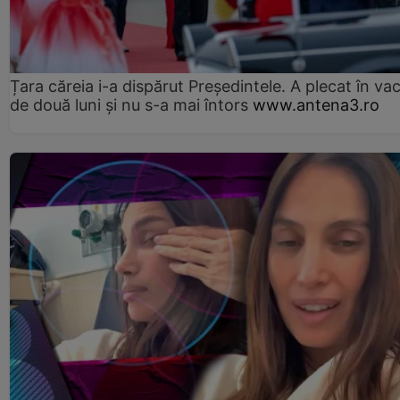
Țara căreia i-a dispărut Președintele. A plecat în va
de două luni și nu s-a mai întors
www.antena3.ro