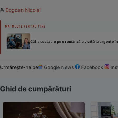
Bogdan Nicolai
MAI MULTE PENTRU TINE
Cât a costat-o pe o româncă o vizită la urgențe în
Urmărește-ne pe
Google News
Facebook
In
Ghid de cumpărături