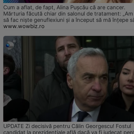
Cum a aflat, de fapt, Alina Pușcău că are cancer.
Mărturia făcută chiar din salonul de tratament: „Am
să fac niște genuflexiuni și a început să mă înțepe s
www.wowbiz.ro
UPDATE Zi decisivă pentru Călin Georgescu! Fostul
candidat la prezidențiale află dacă va fi judecat pen