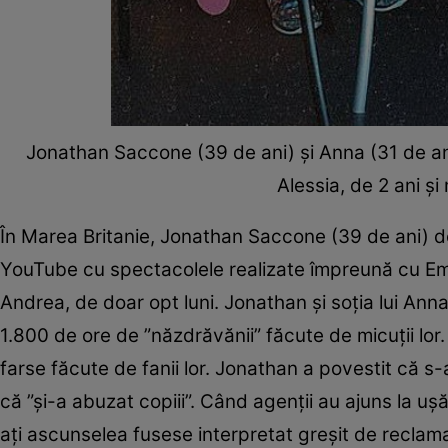
Jonathan Saccone (39 de ani) şi Anna (31 de ani)
Alessia, de 2 ani ş
În Marea Britanie, Jonathan Saccone (39 de ani) d
YouTube cu spectacolele realizate împreună cu Emili
Andrea, de doar opt luni. Jonathan şi soţia lui Anna 
1.800 de ore de ”năzdrăvănii” făcute de micuţii lor.
farse făcute de fanii lor. Jonathan a povestit că s-
că ”şi-a abuzat copiii”. Când agenţii au ajuns la uş
aţi ascunselea fusese interpretat greşit de reclaman