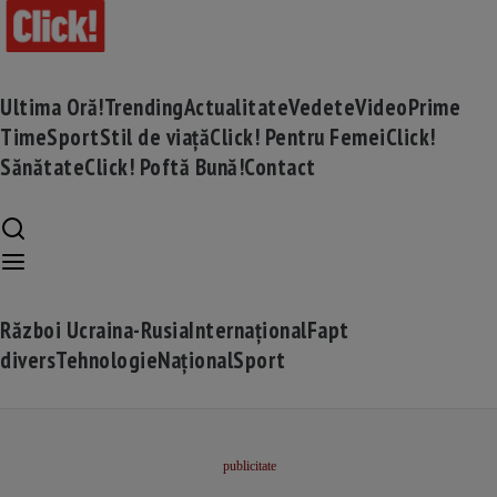
Ultima Oră!
Trending
Actualitate
Vedete
Video
Prime
Time
Sport
Stil de viață
Click! Pentru Femei
Click!
Sănătate
Click! Poftă Bună!
Contact
Război Ucraina-Rusia
Internațional
Fapt
divers
Tehnologie
Național
Sport