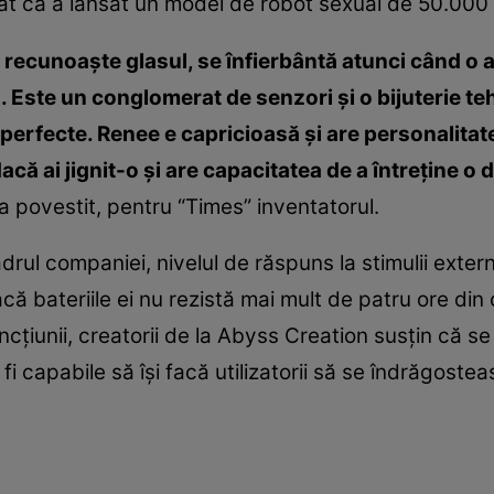
t că a lansat un model de robot sexual de 50.000 $
 recunoaşte glasul, se înfierbântă atunci când o a
. Este un conglomerat de senzori şi o bijuterie te
 perfecte. Renee e capricioasă şi are personalitat
acă ai jignit-o şi are capacitatea de a întreţine o 
a povestit, pentru “Times” inventatorul.
adrul companiei, nivelul de răspuns la stimulii exte
că bateriile ei nu rezistă mai mult de patru ore din
cţiunii, creatorii de la Abyss Creation susţin că se
i capabile să îşi facă utilizatorii să se îndrăgostea