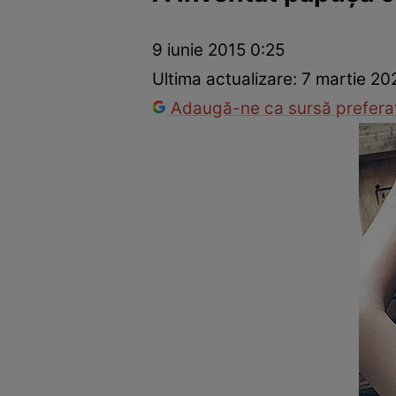
Război Ucraina-Rusia
Internațional
Fapt divers
Tehnolog
9 iunie 2015 0:25
Ultima actualizare:
7 martie 20
Adaugă-ne ca sursă preferat