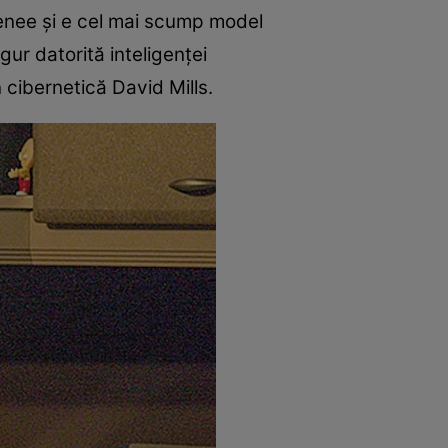
Renee şi e cel mai scump model
gur datorită inteligenţei
n cibernetică David Mills.