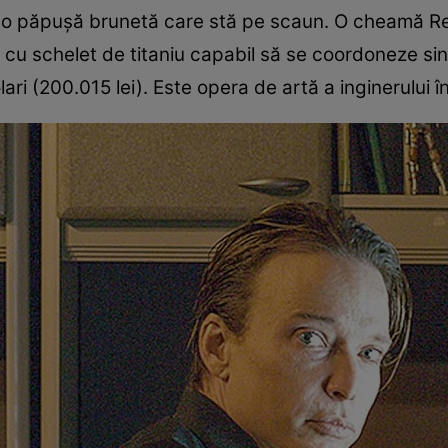
lui o păpuşă brunetă care stă pe scaun. O cheamă 
c cu schelet de titaniu capabil să se coordoneze sin
lari (200.015 lei). Este opera de artă a inginerului î