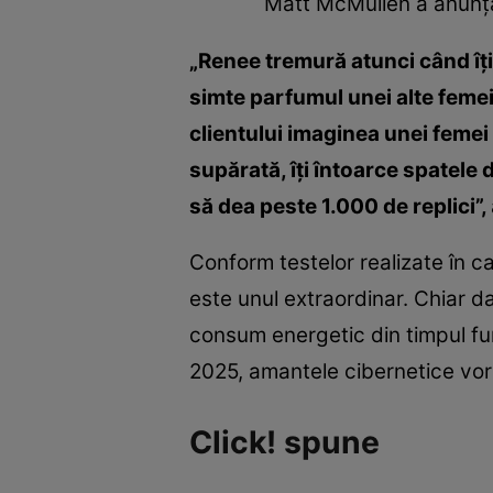
Matt McMullen a anunţa
„Renee tremură atunci când îţi
simte parfumul unei alte femei
clientului imaginea unei femei
supărată, îţi întoarce spatele d
să dea peste 1.000 de replici”,
Conform testelor realizate în c
este unul extraordinar. Chiar da
consum energetic din timpul fun
2025, amantele cibernetice vor f
Click! spune