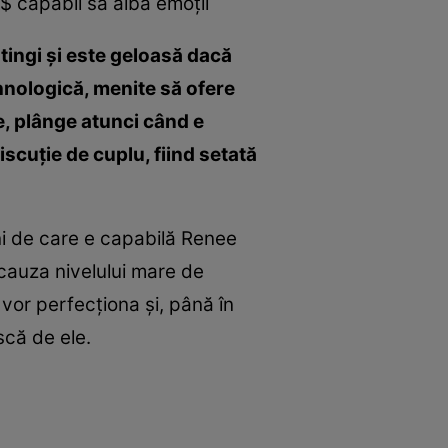
 capabil să aibă emoţii
tingi şi este geloasă dacă
hnologică, menite să ofere
e, plânge atunci când e
discuţie de cuplu, fiind setată
rni de care e capabilă Renee
 cauza nivelului mare de
 vor perfecţiona şi, până în
scă de ele.