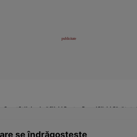
me
Sport
Stil de viață
Click! Pentru Femei
Click! Sănătate
are se îndrăgosteşte