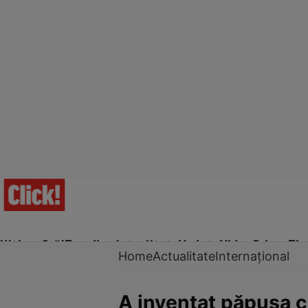
Ultima Oră!
Trending
Actualitate
Vedete
Video
Prime Ti
Home
Actualitate
Internațional
A inventat păpuşa c