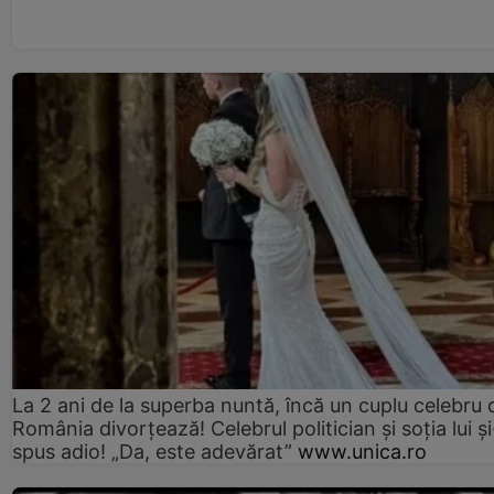
La 2 ani de la superba nuntă, încă un cuplu celebru 
România divorțează! Celebrul politician și soția lui ș
spus adio! „Da, este adevărat”
www.unica.ro