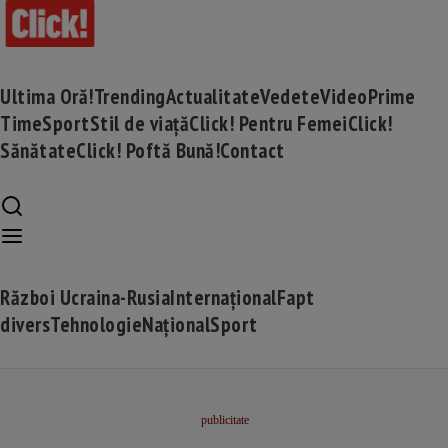
Ultima Oră!
Trending
Actualitate
Vedete
Video
Prime
Time
Sport
Stil de viață
Click! Pentru Femei
Click!
Sănătate
Click! Poftă Bună!
Contact
Război Ucraina-Rusia
Internațional
Fapt
divers
Tehnologie
Național
Sport