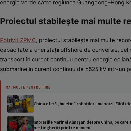
energie verde către regiunea Guangdong–Hong 
Proiectul stabilește mai multe re
Potrivit ZPMC
, proiectul stabilește mai multe reco
capacitate a unei stații offshore de conversie, cel ma
transport în curent continuu pentru energie eoliană
submarine în curent continuu de ±525 kV într-un pr
MAI MULTE PENTRU TINE
China oferă „buletin” roboților umanoizi. Fără ide
Impresiile Marinei Almășan despre China, pe care a 
nestingheriți printre oameni”