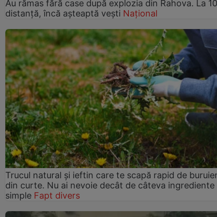
Au rămas fără case după explozia din Rahova. La 10
distanță, încă așteaptă vești
Național
Trucul natural și ieftin care te scapă rapid de buruie
din curte. Nu ai nevoie decât de câteva ingrediente
simple
Fapt divers