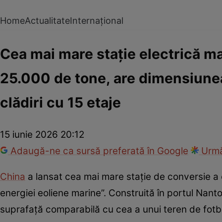
Home
Actualitate
Internațional
Cea mai mare stație electrică ma
25.000 de tone, are dimensiunea 
clădiri cu 15 etaje
15 iunie 2026 20:12
Adaugă-ne ca sursă preferată în Google
Urmă
China
a lansat cea mai mare stație de conversie a 
energiei eoliene marine”. Construită în portul Nan
suprafață comparabilă cu cea a unui teren de fotba