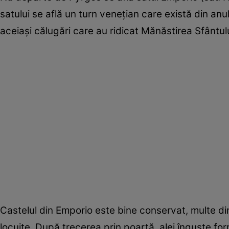
satului se află un turn venețian care există din anu
aceiași călugări care au ridicat Mănăstirea Sfântu
Castelul din Emporio este bine conservat, multe dint
locuite. După trecerea prin poartă, alei înguste for