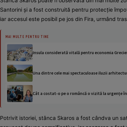
Stânca Skaros poate fi observată din mai multe zon
Santorini și a fost construită pentru protecție împo
iar accesul este posibil pe jos din Fira, urmând tr
MAI MULTE PENTRU TINE
Insula considerată vitală pentru economia Greciei.
Una dintre cele mai spectaculoase iluzii arhitectu
Cât a costat-o pe o româncă o vizită la urgențe în
Potrivit istoriei, stânca Skaros a fost cândva un s