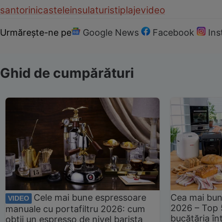
santorini
castele
insula
turisti
plaje
video
Urmărește-ne pe
Google News
Facebook
In
Ghid de cumpărături
Cele mai bune espressoare
Cea mai bun
VIDEO
2026 – Top 
manuale cu portafiltru 2026: cum
bucătăria înt
obții un espresso de nivel barista