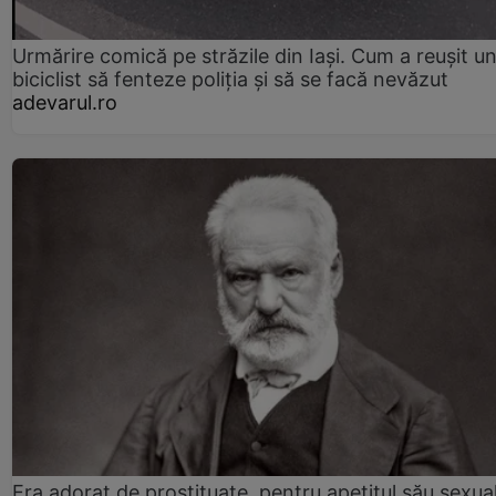
Urmărire comică pe străzile din Iași. Cum a reușit u
biciclist să fenteze poliția și să se facă nevăzut
adevarul.ro
Era adorat de prostituate, pentru apetitul său sexua