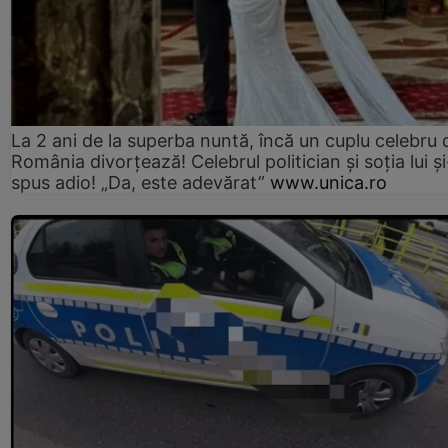
La 2 ani de la superba nuntă, încă un cuplu celebru 
România divorțează! Celebrul politician și soția lui ș
spus adio! „Da, este adevărat”
www.unica.ro