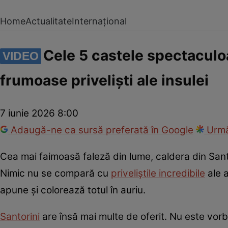
Home
Actualitate
Internațional
Cele 5 castele spectaculoa
VIDEO
frumoase priveliști ale insulei
7 iunie 2026 8:00
Adaugă-ne ca sursă preferată în Google
Urmă
Cea mai faimoasă faleză din lume, caldera din Santor
Nimic nu se compară cu
priveliștile incredibile
ale a
apune și colorează totul în auriu.
Santorini
are însă mai multe de oferit. Nu este vorba