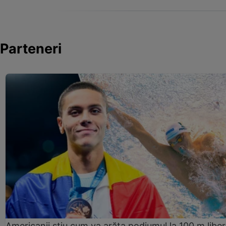
Parteneri
Americanii știu cum va arăta podiumul la 100 m liber