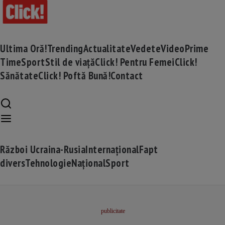
Ultima Oră!
Trending
Actualitate
Vedete
Video
Prime
Time
Sport
Stil de viață
Click! Pentru Femei
Click!
Sănătate
Click! Poftă Bună!
Contact
Război Ucraina-Rusia
Internațional
Fapt
divers
Tehnologie
Național
Sport