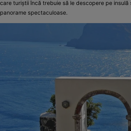
care turiștii încă trebuie să le descopere pe insulă
panorame spectaculoase.