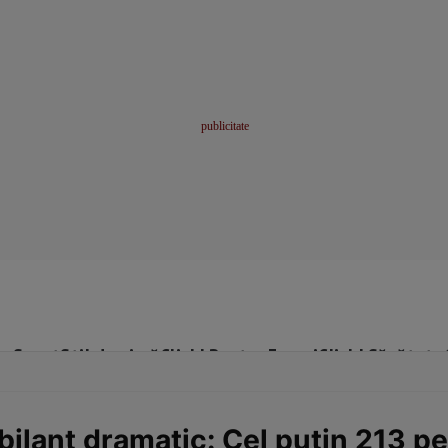
me
Sport
Stil de viață
Click! Pentru Femei
Click! Sănătate
bilanț dramatic: Cel puțin 213 p