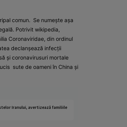
l gripal comun. Se numește așa
ală. Potrivit wikipedia,
lia Coronaviridae, din ordinul
tatea declanșează infecții
nsă și coronavirusuri mortale
cis sute de oameni în China și
telor Iranului, avertizează familiile