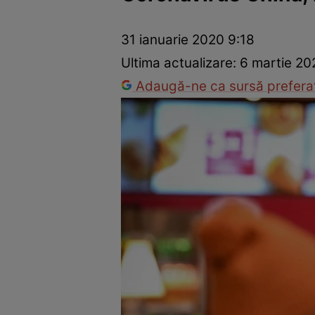
Război Ucraina-Rusia
Internațional
Fapt divers
Tehnolog
31 ianuarie 2020 9:18
Ultima actualizare:
6 martie 20
Adaugă-ne ca sursă preferat