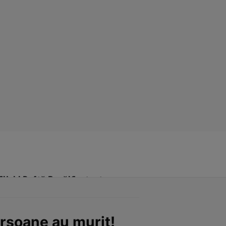
Click! Poftă Bună!
Contact
ersoane au murit!