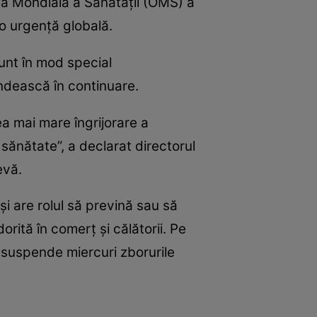
ia Mondială a Sănătăţii (OMS) a
 o urgenţă globală.
sunt în mod special
ândească în continuare.
ea mai mare îngrijorare a
sănătate”, a declarat directorul
evă.
i are rolul să prevină sau să
orită în comerţ şi călătorii. Pe
 suspende miercuri zborurile