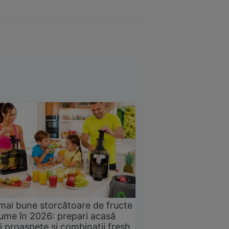
mai bune storcătoare de fructe
gume în 2026: prepari acasă
i proaspete și combinații fresh