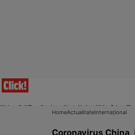
Ultima Oră!
Trending
Actualitate
Vedete
Video
Prime Ti
Home
Actualitate
Internațional
Coronavirus China, 