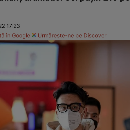
ie
Național
Sport
22 17:23
ă în Google
Urmărește-ne pe Discover