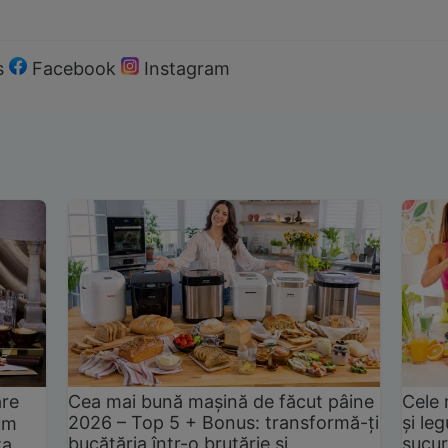
s
Facebook
Instagram
are
Cea mai bună mașină de făcut pâine
Cele 
2026 – Top 5 + Bonus: transformă-ți
și le
um
bucătăria într-o brutărie și
sucur
ta