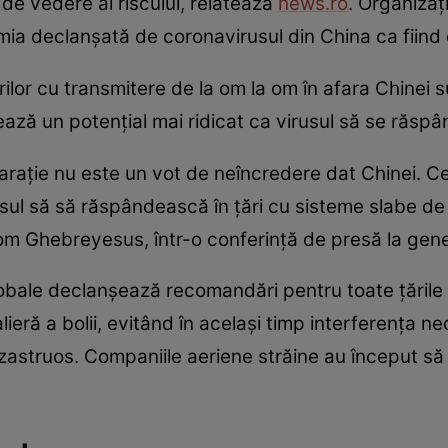
 de vedere al riscului, relatează
news.ro
. Organizaţ
emia declanşată de coronavirusul din China ca fiind
rilor cu transmitere de la om la om în afara Chinei 
ează un potenţial mai ridicat ca virusul să se răsp
laraţie nu este un vot de neîncredere dat Chinei. C
usul să să răspândească în ţări cu sisteme slabe de 
m Ghebreyesus, într-o conferință de presă la gen
obale declanşează recomandări pentru toate ţările ş
eră a bolii, evitând în acelaşi timp interferenţa ned
zastruos. Companiile aeriene străine au început să