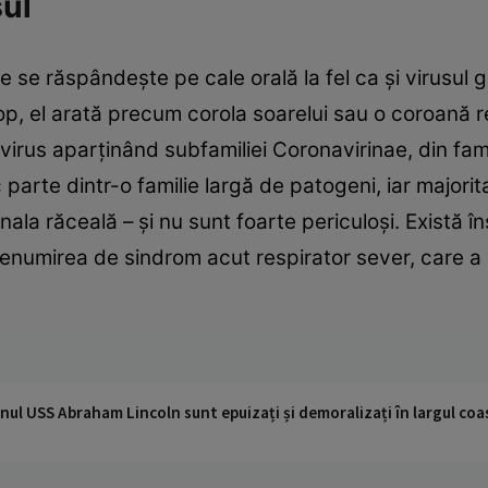
ul
e se răspândește pe cale orală la fel ca și virusu
, el arată precum corola soarelui sau o coroană reg
virus aparținând subfamiliei Coronavirinae, din fami
 parte dintr-o familie largă de patogeni, iar majori
ala răceală – și nu sunt foarte periculoși. Există î
umirea de sindrom acut respirator sever, care a u
nul USS Abraham Lincoln sunt epuizați și demoralizați în largul coas