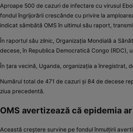
Aproape 500 de cazuri de infectare cu virusul Ebol
fondul îngrijorării crescânde cu privire la amploa
indicat sâmbătă OMS în ultimul său raport, transm
În raportul său zilnic, Organizaţia Mondială a Sănăt
decese, în Republica Democratică Congo (RDC), un
În ţara vecină, Uganda, organizaţia a înregistrat,
Numărul total de 471 de cazuri şi 84 de decese re
ziua precedentă.
OMS avertizează că epidemia ar 
Această creştere survine pe fondul înmulţirii aver