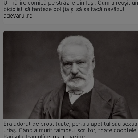
Urmărire comică pe străzile din Iași. Cum a reușit u
biciclist să fenteze poliția și să se facă nevăzut
adevarul.ro
Era adorat de prostituate, pentru apetitul său sexua
uriaș. Când a murit faimosul scriitor, toate cocotele
Parisului l-au plâns
okmagazine.ro