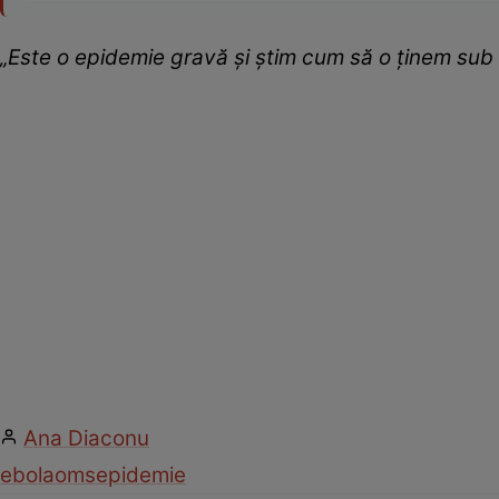
„Este o epidemie gravă şi ştim cum să o ţinem sub 
Ana Diaconu
ebola
oms
epidemie