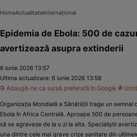
Home
Actualitate
Internațional
Epidemia de Ebola: 500 de cazur
avertizează asupra extinderii
6 iunie 2026 13:57
Ultima actualizare:
6 iunie 2026 13:58
Adaugă-ne ca sursă preferată în Google
Urmă
Organizația Mondială a Sănătății trage un semnal 
Ebola în Africa Centrală. Aproape 500 de persoane a
să se agraveze de la o zi la alta. Specialiștii ave
una dintre cele mai grave crize sanitare din ultimel