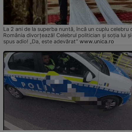
La 2 ani de la superba nuntă, încă un cuplu celebru 
România divorțează! Celebrul politician și soția lui ș
spus adio! „Da, este adevărat”
www.unica.ro