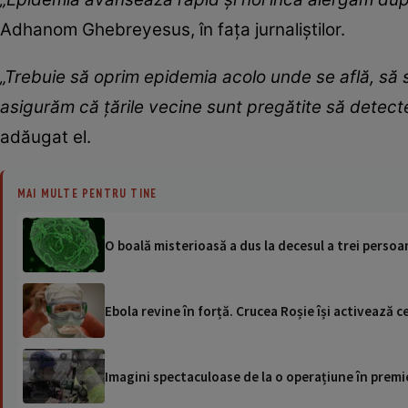
Adhanom Ghebreyesus, în faţa jurnaliştilor.
„Trebuie să oprim epidemia acolo unde se află, să s
asigurăm că ţările vecine sunt pregătite să detecte
adăugat el.
MAI MULTE PENTRU TINE
O boală misterioasă a dus la decesul a trei persoan
Ebola revine în forță. Crucea Roșie își activează ce
Imagini spectaculoase de la o operațiune în premie