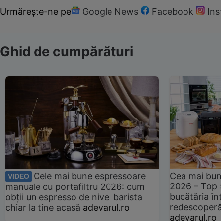
Urmărește-ne pe
Google News
Facebook
In
Ghid de cumpărături
Cele mai bune espressoare
Cea mai bun
VIDEO
2026 – Top 
manuale cu portafiltru 2026: cum
bucătăria înt
obții un espresso de nivel barista
redescoperă 
chiar la tine acasă
adevarul.ro
adevarul.ro