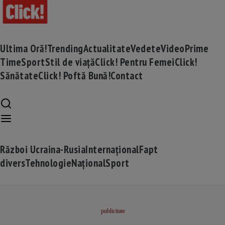
Ultima Oră!
Trending
Actualitate
Vedete
Video
Prime
Time
Sport
Stil de viață
Click! Pentru Femei
Click!
Sănătate
Click! Poftă Bună!
Contact
Război Ucraina-Rusia
Internațional
Fapt
divers
Tehnologie
Național
Sport