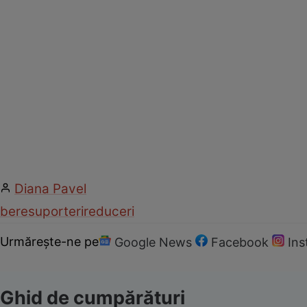
Diana Pavel
bere
suporteri
reduceri
Urmărește-ne pe
Google News
Facebook
In
Ghid de cumpărături