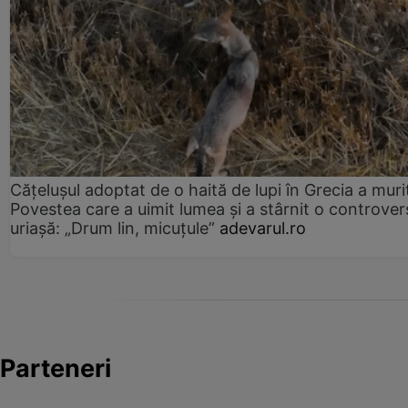
Cățelușul adoptat de o haită de lupi în Grecia a muri
Povestea care a uimit lumea și a stârnit o controver
uriașă: „Drum lin, micuțule”
adevarul.ro
Parteneri