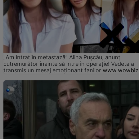
„Am intrat în metastază” Alina Pușcău, anunț
cutremurător înainte să intre în operație! Vedeta a
transmis un mesaj emoționant fanilor
www.wowbiz.