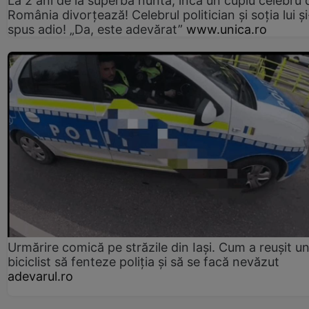
La 2 ani de la superba nuntă, încă un cuplu celebru 
România divorțează! Celebrul politician și soția lui ș
spus adio! „Da, este adevărat”
www.unica.ro
Urmărire comică pe străzile din Iași. Cum a reușit u
biciclist să fenteze poliția și să se facă nevăzut
adevarul.ro