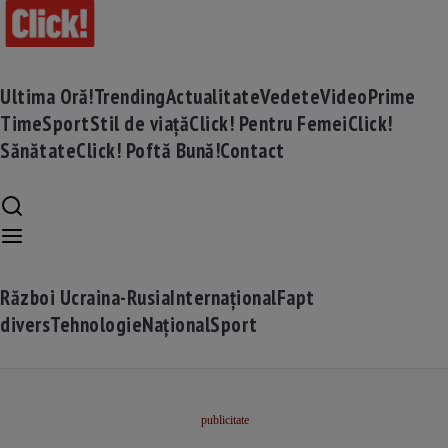
Ultima Oră!
Trending
Actualitate
Vedete
Video
Prime
Time
Sport
Stil de viață
Click! Pentru Femei
Click!
Sănătate
Click! Poftă Bună!
Contact
Război Ucraina-Rusia
Internațional
Fapt
divers
Tehnologie
Național
Sport