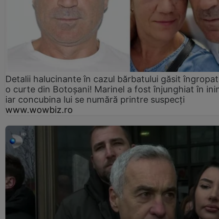
Detalii halucinante în cazul bărbatului găsit îngropat
o curte din Botoșani! Marinel a fost înjunghiat în ini
iar concubina lui se numără printre suspecți
www.wowbiz.ro