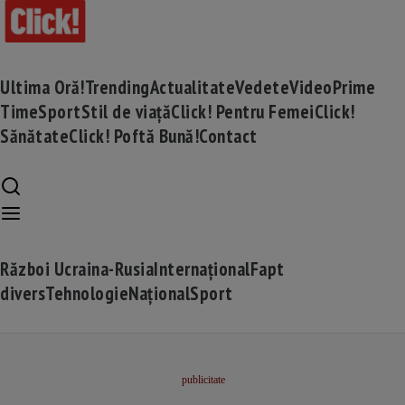
Ultima Oră!
Trending
Actualitate
Vedete
Video
Prime
Time
Sport
Stil de viață
Click! Pentru Femei
Click!
Sănătate
Click! Poftă Bună!
Contact
Război Ucraina-Rusia
Internațional
Fapt
divers
Tehnologie
Național
Sport