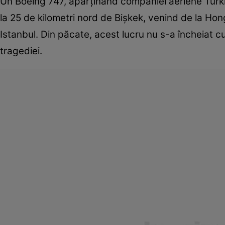
Un Boeing 747, aparținând companiei aeriene Turkis
la 25 de kilometri nord de Bișkek, venind de la Ho
Istanbul. Din păcate, acest lucru nu s-a încheiat c
tragediei.