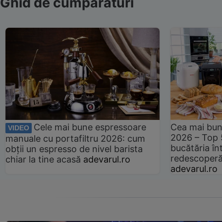
Ghid de cumpărături
Cele mai bune espressoare
Cea mai bun
VIDEO
2026 – Top 
manuale cu portafiltru 2026: cum
bucătăria înt
obții un espresso de nivel barista
redescoperă 
chiar la tine acasă
adevarul.ro
adevarul.ro