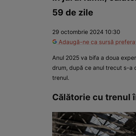
59 de zile
Război Ucraina-Rusia
Internațional
Fapt divers
Tehnolog
29 octombrie 2024 10:30
Adaugă-ne ca sursă preferat
Anul 2025 va bifa a doua experie
drum, după ce anul trecut s-a d
trenul.
Călătorie cu trenul 