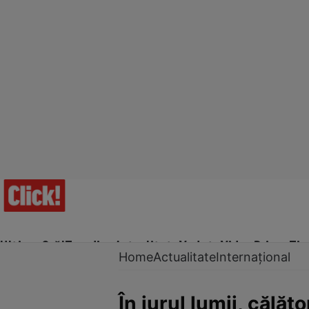
Ultima Oră!
Trending
Actualitate
Vedete
Video
Prime Ti
Home
Actualitate
Internațional
În jurul lumii, călăt