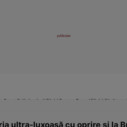
me
Sport
Stil de viață
Click! Pentru Femei
Click! Sănătate
oria ultra-luxoasă cu oprire și la B