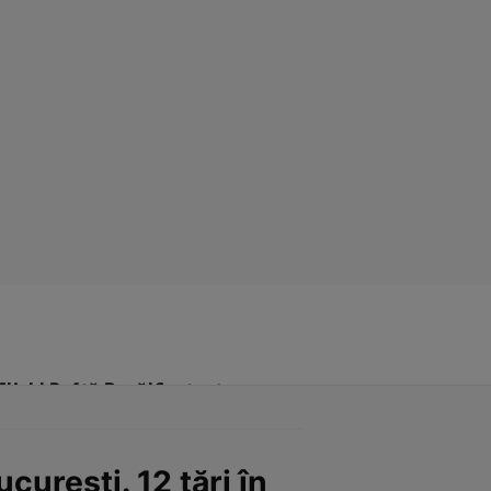
Click! Poftă Bună!
Contact
ucurești. 12 țări în