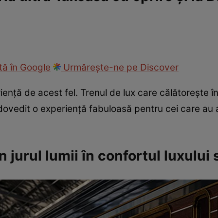
ie
Național
Sport
ă în Google
Urmărește-ne pe Discover
nță de acest fel. Trenul de lux care călătorește în 
ovedit o experiență fabuloasă pentru cei care au a
în jurul lumii în confortul luxulu