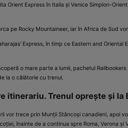
ta Orient Express în Italia și Venice Simplon-Orie
arca pe Rocky Mountaineer, iar în Africa de Sud vo
Maharajas’ Express, în timp ce Eastern and Oriental 
acoperă o mare parte a lumii, pachetul Railbookers 
 la o călătorie cu trenul.
e itinerariu. Trenul oprește și la
i vor trece prin Munții Stâncoși canadieni, apoi v
Scoției, înainte de a continua spre Roma, Verona și Ve