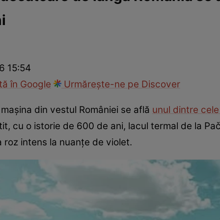
i
ie
Național
Sport
26 15:54
ă în Google
Urmărește-ne pe Discover
mașina din vestul României se află
unul dintre cele
it, cu o istorie de 600 de ani, lacul termal de la Pa
 roz intens la nuanțe de violet.