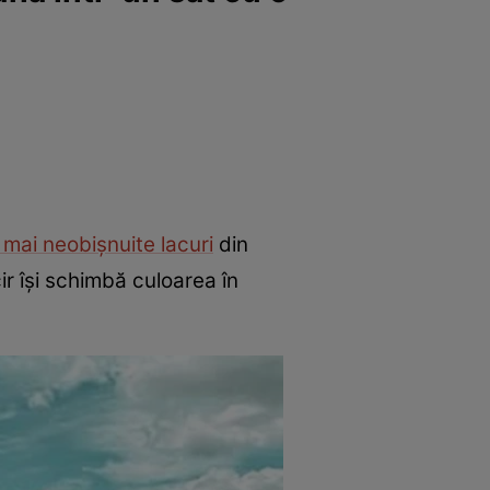
 mai neobișnuite lacuri
din
čir își schimbă culoarea în