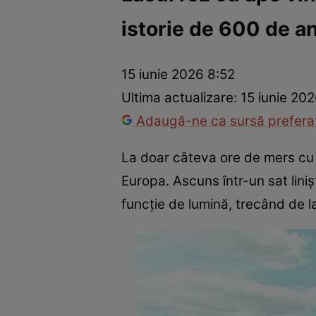
istorie de 600 de an
Război Ucraina-Rusia
Internațional
Fapt divers
Tehnolog
15 iunie 2026 8:52
Ultima actualizare:
15 iunie 20
Adaugă-ne ca sursă preferat
La doar câteva ore de mers cu 
Europa. Ascuns într-un sat linișt
funcție de lumină, trecând de la