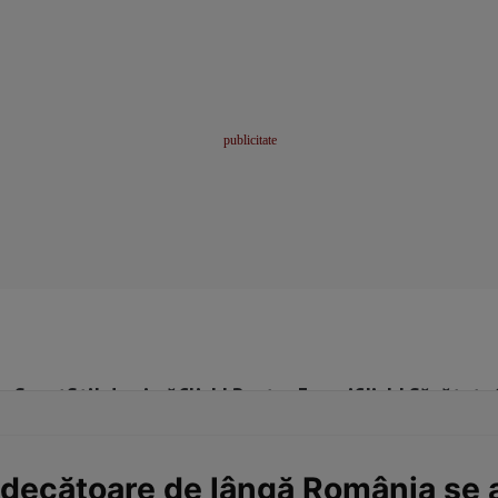
me
Sport
Stil de viață
Click! Pentru Femei
Click! Sănătate
ndecătoare de lângă România se af