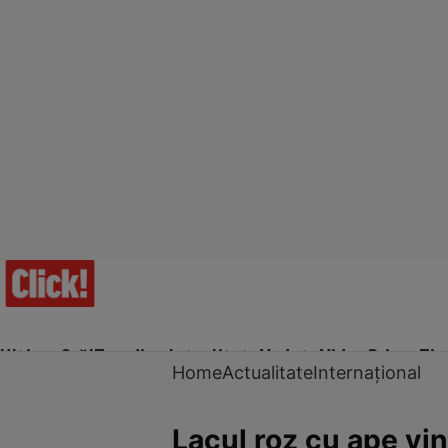
Ultima Oră!
Trending
Actualitate
Vedete
Video
Prime Ti
Home
Actualitate
Internațional
Lacul roz cu ape vi