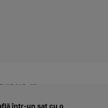
Click! Poftă Bună!
Contact
lă într-un sat cu o