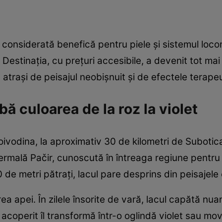
 considerată benefică pentru piele și sistemul loc
Destinația, cu prețuri accesibile, a devenit tot mai 
, atrași de peisajul neobișnuit și de efectele terapeu
bă culoarea de la roz la violet
Voivodina, la aproximativ 30 de kilometri de Subotic
ermală Pačir, cunoscută în întreaga regiune pentru 
e metri pătrați, lacul pare desprins din peisajele e
ea apei. În zilele însorite de vară, lacul capătă nuan
acoperit îl transformă într-o oglindă violet sau mov