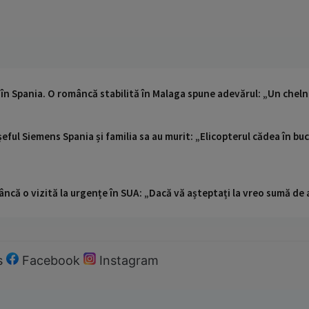
a în Spania. O româncă stabilită în Malaga spune adevărul: „Un cheln
șeful Siemens Spania și familia sa au murit: „Elicopterul cădea în bu
ncă o vizită la urgențe în SUA: „Dacă vă așteptați la vreo sumă de a
s
Facebook
Instagram