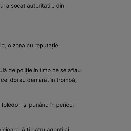
ul a șocat autoritățile din
drid, o zonă cu reputație
lă de poliție în timp ce se aflau
r cei doi au demarat în trombă,
Toledo – și punând în pericol
picioare. Alți patru agenți ai