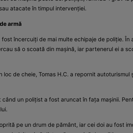
 sau atacate în timpul intervenției.
 de armă
u fost încercuiți de mai multe echipaje de poliție. Î
ercau să o scoată din mașină, iar partenerul ei a sc
în loc de cheie, Tomas H.C. a repornit autoturismul și
 când un polițist a fost aruncat în fața mașinii. Pent
lui.
oprită pe un drum de pământ, iar cei doi au fost imob