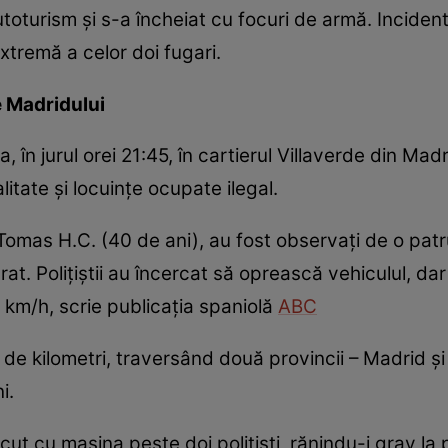
utoturism și s-a încheiat cu focuri de armă. Incident
xtremă a celor doi fugari.
e Madridului
a, în jurul orei 21:45, în cartierul Villaverde din Ma
itate și locuințe ocupate ilegal.
 Tomas H.C. (40 de ani), au fost observați de o patru
at. Polițiștii au încercat să oprească vehiculul, da
 km/h, scrie publicația spaniolă
ABC
de kilometri, traversând două provincii – Madrid și 
i.
recut cu mașina peste doi polițiști, rănindu-i grav la 