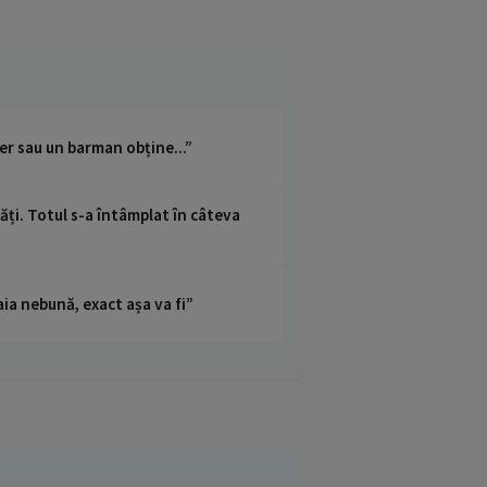
er sau un barman obține...”
căți. Totul s-a întâmplat în câteva
ia nebună, exact așa va fi”