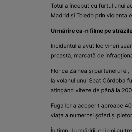
Totul a început cu furtul unui a
Madrid și Toledo prin violența e
Urmărire ca-n filme pe străzil
Incidentul a avut loc vineri sear
proastă, marcată de infracțional
Florica Zainea și partenerul ei,
la volanul unui Seat Córdoba fur
atingând viteze de până la 200
Fuga lor a acoperit aproape 40 
viața a numeroși șoferi și pieton
În timpul urmăririi, cei doi au t