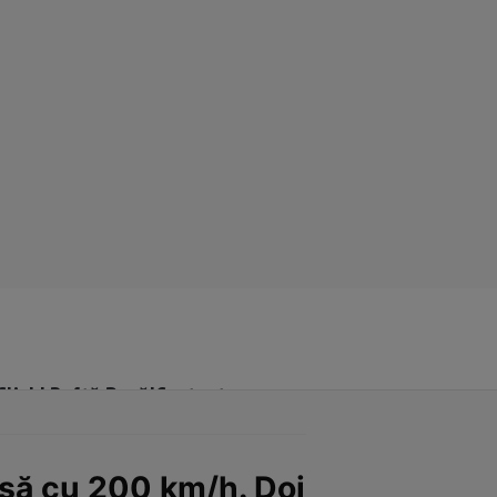
Click! Poftă Bună!
Contact
ursă cu 200 km/h. Doi