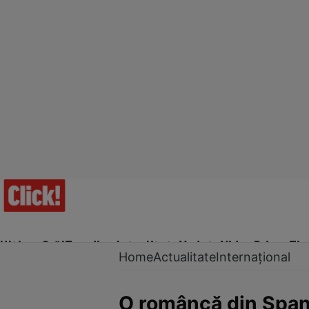
Ultima Oră!
Trending
Actualitate
Vedete
Video
Prime Ti
Home
Actualitate
Internațional
O româncă din Spania