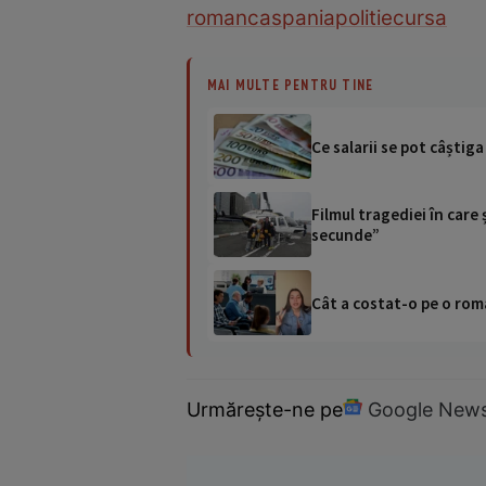
romanca
spania
politie
cursa
MAI MULTE PENTRU TINE
Ce salarii se pot câștig
Filmul tragediei în care 
secunde”
Cât a costat-o pe o româ
Urmărește-ne pe
Google New