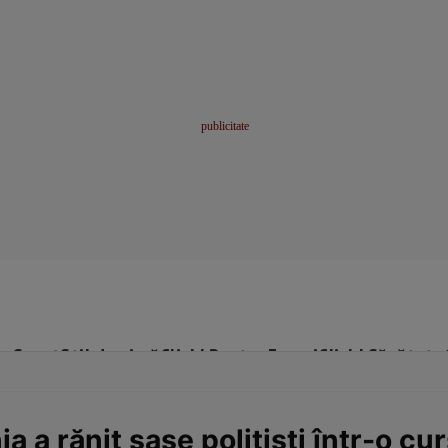
me
Sport
Stil de viață
Click! Pentru Femei
Click! Sănătate
 a rănit șase polițiști într-o c