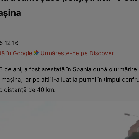
așina
ie
Național
Sport
5 12:16
ă în Google
Urmărește-ne pe Discover
 de ani, a fost arestată în Spania după o urmărire 
cu mașina, iar pe alții i-a luat la pumni în timpul conf
o distanță de 40 km.