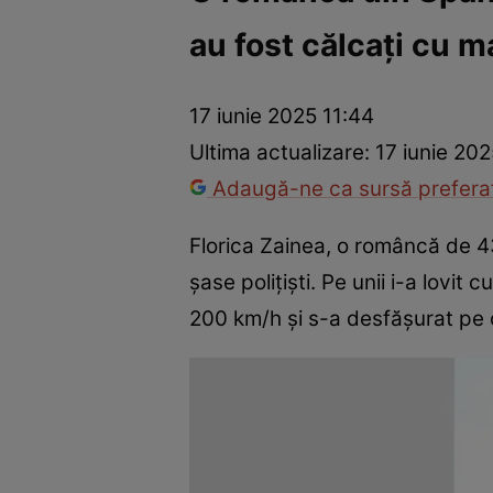
au fost călcați cu m
Război Ucraina-Rusia
Internațional
Fapt divers
Tehnolog
17 iunie 2025 11:44
Ultima actualizare:
17 iunie 202
Adaugă-ne ca sursă preferat
Florica Zainea, o româncă de 43
șase polițiști. Pe unii i-a lovit 
200 km/h și s-a desfășurat pe 