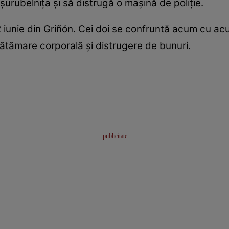
șurubelnița și să distrugă o mașină de poliție.
 iunie din Griñón. Cei doi se confruntă acum cu ac
 vătămare corporală și distrugere de bunuri.