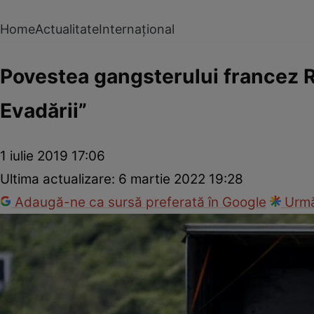
Home
Actualitate
Internațional
Povestea gangsterului francez 
Evadării”
1 iulie 2019 17:06
Ultima actualizare:
6 martie 2022 19:28
Adaugă-ne ca sursă preferată în Google
Urmă