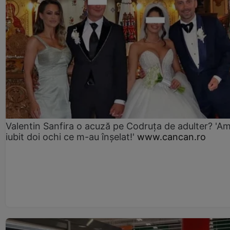
Valentin Sanfira o acuză pe Codruța de adulter? 'A
iubit doi ochi ce m-au înșelat!'
www.cancan.ro