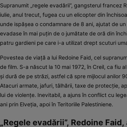
Supranumit „regele evadării”, gangsterul francez 
iulie, anul trecut, fugea cu un elicopter din închis
unde ispășea o condamnare de 8 ani, ajutat de un c
evadase în mai puţin de o jumătate de oră din închi
patru gardieni pe care i-a utilizat drept scuturi um
Povestea de viață a lui Redoine Faid, cel supranumi
de film. S-a născut la 10 mai 1972, în Creil, ca fiu 
și dură de pe străzi, astfel că spre mijlocul anilor 
Atacuri armate, jafuri, tâlhării, taxe de protecție, a
lui de violențe. Inevitabil, a ajuns în conflict cu 
ani prin Elveția, apoi în Teritoriile Palestiniene.
„Regele evadării”, Redoine Faid, 