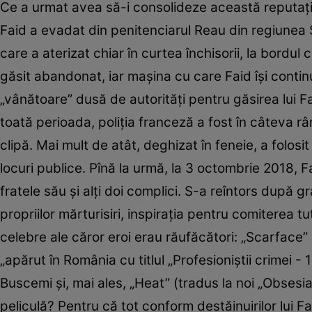
Ce a urmat avea să-i consolideze această reputație,
Faid a evadat din penitenciarul Reau din regiunea 
care a aterizat chiar în curtea închisorii, la bordul c
găsit abandonat, iar mașina cu care Faid își conti
„vânătoare” dusă de autorități pentru găsirea lui Fai
toată perioada, poliția franceză a fost în câteva r
clipă. Mai mult de atât, deghizat în feneie, a folosi
locuri publice. Pînă la urmă, la 3 octombrie 2018, Fa
fratele său și alți doi complici. S-a reîntors după gr
propriilor mărturisiri, inspirația pentru comiterea t
celebre ale căror eroi erau răufăcători: „Scarface”
„apărut în România cu titlul „Profesioniștii crimei 
Buscemi și, mai ales, „Heat” (tradus la noi „Obsesi
peliculă? Pentru că tot conform destăinuirilor lui Faid,