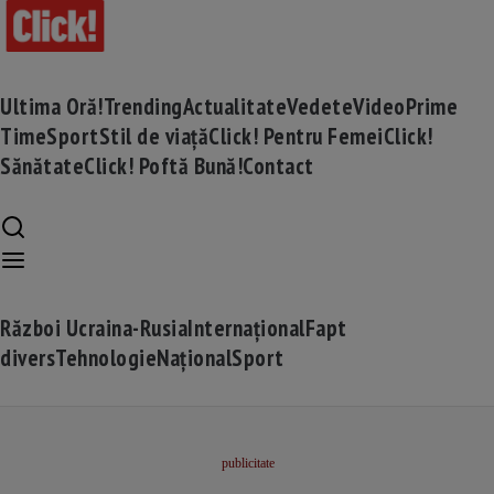
Ultima Oră!
Trending
Actualitate
Vedete
Video
Prime
Time
Sport
Stil de viață
Click! Pentru Femei
Click!
Sănătate
Click! Poftă Bună!
Contact
Război Ucraina-Rusia
Internațional
Fapt
divers
Tehnologie
Național
Sport