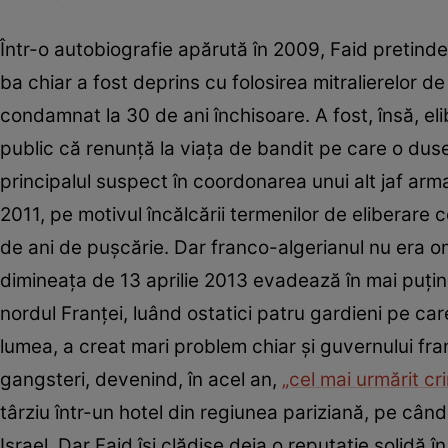
Într-o autobiografie apărută în 2009, Faid pretinde
ba chiar a fost deprins cu folosirea mitralierelor de
condamnat la 30 de ani închisoare. A fost, însă, el
public că renunță la viața de bandit pe care o dus
principalul suspect în coordonarea unui alt jaf arma
2011, pe motivul încălcării termenilor de eliberare
de ani de pușcărie. Dar franco-algerianul nu era omu
dimineața de 13 aprilie 2013 evadează în mai puţin 
nordul Franţei, luând ostatici patru gardieni pe car
lumea, a creat mari problem chiar și guvernului fran
gangsteri, devenind, în acel an,
„cel mai urmărit cr
târziu într-un hotel din regiunea pariziană, pe câ
Israel. Dar Faid își clădise deja o reputație solidă î