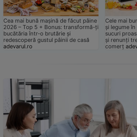
Cea mai bună mașină de făcut pâine
Cele mai bu
2026 – Top 5 + Bonus: transformă-ți
și legume în
bucătăria într-o brutărie și
sucuri proas
redescoperă gustul pâinii de casă
și renunți tr
adevarul.ro
comerț
adev